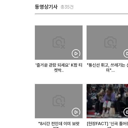
동영상기사
총35건
'즐거운 관람 되세요' K팝 티
"통신선 휘고, 쓰레기는
켓박..
미"...
"8시간 전인데 이미 보랏
[현장FACT] '신곡 틀