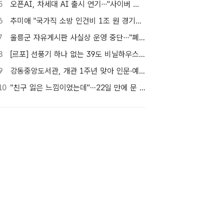
5
오픈AI, 차세대 AI 출시 연기…"사이버 공격 등 보안 위험"
6
추미애 "국가직 소방 인건비 1조 원 경기도가 대납…재정개혁 시급"
7
울릉군 자유게시판 사실상 운영 중단…"폐쇄" vs "소통창구 지켜야"
8
[르포] 선풍기 하나 없는 39도 비닐하우스…이주노동자의 '악몽같은 폭염'
9
강동중앙도서관, 개관 1주년 맞아 인문·예술 행사 마련 [TF사진관]
10
"친구 잃은 느낌이었는데"…22일 만에 문 연 홈플러스 가보니[TF현장]