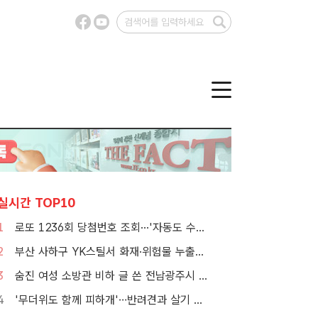
실시간 TOP10
1
로또 1236회 당첨번호 조회···'자동도 수동도 5명씩 같네'
2
부산 사하구 YK스틸서 화재·위험물 누출…소방 대응 1단계 발령
3
숨진 여성 소방관 비하 글 쓴 전남광주시 공무원 입건
4
'무더위도 함께 피하개'…반려견과 살기 좋은 자치구는 어디