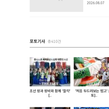
에서 여름 문화
2026.08.07
주 기자] 더
카이돔..
포토기사
총410건
조선 왕과 왕비와 함께 '찰칵'
'처음 두드려보는 법고' 
[..
토]..