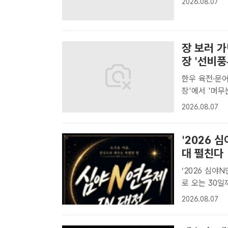
2026.08.07
소들이 시민들
북구..
장 보러 
장 '선비풍
한우 육전·문
장'에서 '머무는 시장'으로 
이고 있다. 
2026.08.07
북 영주시가 
'2026 
대 펼친다
‘2026 심야
로 오는 30일
아신극장[더팩트
2026.08.07
운 여름밤, 4 