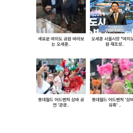
새로운 여의도 공원 바라보
오세훈 서울시장 "여의
는 오세훈..
원 재조성..
롯데월드 어드벤처 삼바 공
롯데월드 어드벤처 '삼
연 '관광..
유혹' ..