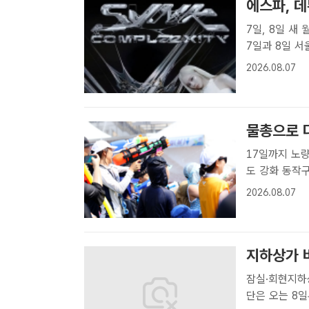
에스파, 
7일, 8일 새 월
7일과 8일 서울
TOUR - S
2026.08.07
먼트[더팩트ㅣ최
물총으로 
17일까지 노
도 강화 동작구 '노량 물총대첩'이 오는 8일부터 17일까지 노량진축구장에
서 열린다. 사
2026.08.07
[더팩트ㅣ정소양
지하상가 
잠실·회현지하상
단은 오는 8