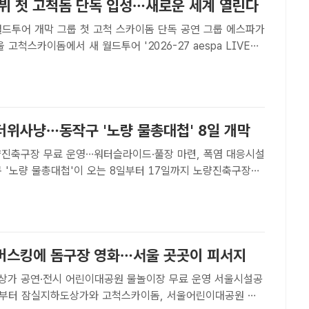
데뷔 첫 고척돔 단독 입성…새로운 세계 열린다
드투어 개막 그룹 첫 고척 스카이돔 단독 공연 그룹 에스파가
 고척스카이돔에서 새 월드투어 '2026-27 aespa LIVE
YNK : COMPLaeXITY'의 첫 공연을 개최한다./SM엔터테인
현정 기자] 그룹 에스파(aespa)..
더위사냥…동작구 '노량 물총대첩' 8일 개막
량진축구장 무료 운영…워터슬라이드·풀장 마련, 폭염 대응시설
진은 지난해 열린 '어린이 노량 물총대첩’ 운영 모습. /동작구
 기자] 서울 동작구(구청장 류삼영)는 여름방학을..
버스킹에 돔구장 영화…서울 곳곳이 피서지
가 공연·전시 어린이대공원 물놀이장 무료 운영 서울시설공
일부터 잠실지하도상가와 고척스카이돔, 서울어린이대공원 등