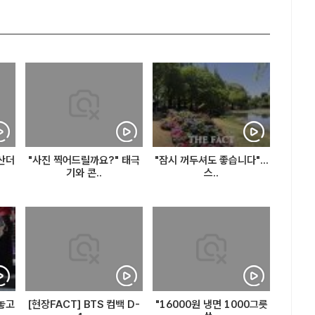
 산더
"사진 찍어드릴까요?" 태극
"잠시 꺼두셔도 좋습니다"...
기와 콘..
스..
어놓고
[현장FACT] BTS 컴백 D-
"16000원 냉면 1000그릇