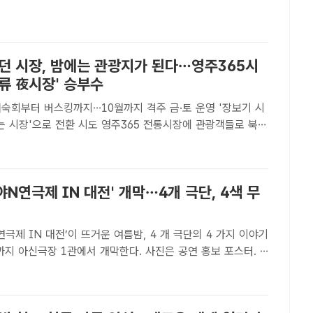
을 기다리고 있다.◇ 강물따라 숲길따라 하룻밤 캠핑광산구와
가던 시장, 밤에는 관광지가 된다…영주365시
류 夜시장' 승부수
어숙회부터 버스킹까지…10월까지 격주 금·토 운영 '장보기 시
전환 시도 영주365 전통시장에 관광객들로 북적
/영주시[더팩트ㅣ영주=김성권 기자] 전통시장이 밤을 밝힌다.경
침체한 전통시장에 야간 관광이라는 새로운 활력을 불어..
심야N연극제 IN 대전' 개막…4개 극단, 4색 무
N연극제 IN 대전’이 뜨거운 여름밤, 4 개 극단의 4 가지 이야기
까지 아신극장 1관에서 개막한다. 사진은 공연 홍보 포스터. /
ㅣ대전=선치영 기자] ‘2026 심야N연극제 IN 대전’이 뜨거
개 극단의 4 가지 이야기로 오..