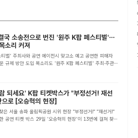
 결국 소송전으로 번진 '원주 K팝 페스티벌'…
 목소리 커져
페스티벌' 주최사와 공연 에이전시 맞고소 예고 공연한 피해자
 도입 목소리도 '원주 K팝 페스티벌' 주최·주관사
육진흥원이 공연 에이전시를 상대로 고소를 진행하면서 이
란이 다시 주목 받고 있다./우리문화예술교육진흥원[더팩트ㅣ
람 되세요' K팝 티켓박스가 "부정선거! 재선
판으로 [오승혁의 현장]
 찾은 서울 송파 올림픽공원 시위 현장 "부정선거!" "재선거!"
29일 '오승혁의 현장'이 13번에 걸쳐 찾은
림픽공원 집회 현장, 핸드볼경기장 앞 티켓박스는 집회 후 계속
로 기존의 형태를 알아보기 힘들 정도의 상태다. ..