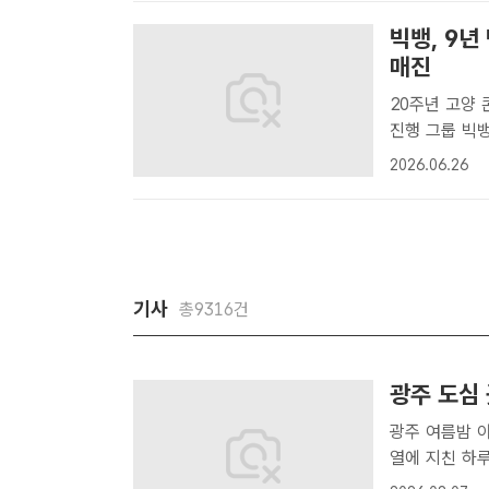
빅뱅, 9년
매진
20주년 고양 
진행 그룹 빅뱅이 9년 만에 단독 투어 공연을 진행하는 가운데 고양 공연이
전석 매진됐다.
2026.06.26
2025 월드투
기사
총9316건
광주 도심 
광주 여름밤 
열에 지친 하
까. 7일 전남