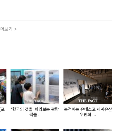
·체험 행사를 진행한다고 7일 밝혔다. /서울시[더팩트 | 김명
위를 피해 잠실 지하도상가에서 공연과 전시를 관람하고 고척스
더보기 >
[포
'한국의 갯벌' 바라보는 관람
북적이는 유네스코 세계유산
객들 ..
위원회 '..