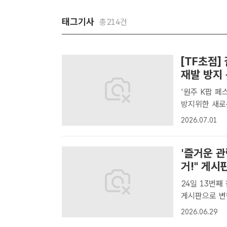
태그기사
총214건
[TF초점]
재발 방지
'원주 K팝 
방지위한 새로운 규제 방안
우리문화예술교
2026.07.01
를 둘러싼 논
최현정..
'즐거운 관
거!" 게시
24일 13번째
게시판으로 변한 공연 티켓 박스 
서울 송파 올
2026.06.29
붙여진 플래카드