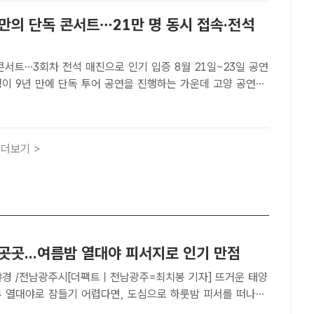
 만의 단독 콘서트…21만 명 동시 접속·전석
콘서트…3회차 전석 매진으로 인기 입증 8월 21일~23일 공연
 사진은 지난해 12월 '쿠팡플레이와 함께하는 G-DRAGON
어 공연에서 빅뱅 멤버들이 함께 무대를 펼치고 있..
더보기 >
곳곳...여름밤 열대야 피서지로 인기 만점
야경 /전남광주시[더팩트ㅣ전남광주=최치봉 기자] 뜨거운 태양
루 열대야로 잠들기 어렵다면, 도심으로 하룻밤 피서를 떠나볼
광주시에 따르면 도심 곳곳에 여름밤을 즐길 수 있는 다양한 장