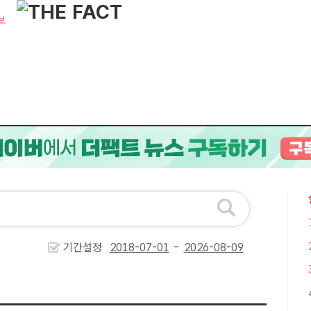
보
기간설정
-