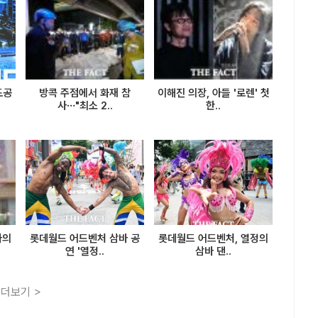
도공
방콕 주점에서 화재 참
이해진 의장, 아들 '로렌' 첫
사…"최소 2..
한..
바의
롯데월드 어드벤처 삼바 공
롯데월드 어드벤처, 열정의
연 '열정..
삼바 댄..
더보기 >