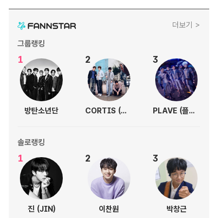
더보기 >
그룹랭킹
1
2
3
방탄소년단
CORTIS (코르티스)
PLAVE (플레이브)
솔로랭킹
1
2
3
진 (JIN)
이찬원
박창근