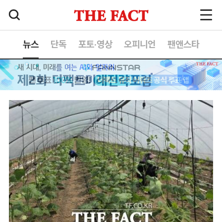
뉴스
단독
포토·영상
오피니언
팬앤스타