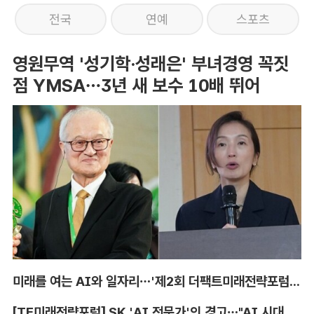
전국
연예
스포츠
영원무역 '성기학·성래은' 부녀경영 꼭짓
점 YMSA…3년 새 보수 10배 뛰어
미래를 여는 AI와 일자리…'제2회 더팩트미래전략포럼' 참가 신청
[TF미래전략포럼] SK 'AI 전문가'의 경고…"AI 시대, 인재 격차 더 커진다"