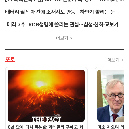
배터리 실적 개선에 소재사도 반등…하반기 쏠리는 눈
'매각 7수' KDB생명에 쏠리는 관심…삼성·한화·교보가 주목하는 이유
더보기 >
포토
더보기 >
8년 만에 다시 폭발한 과테말라 푸에고 화
미소 지으며 외교