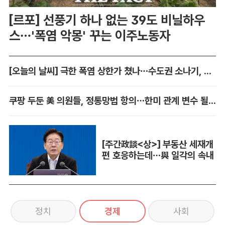
[르포] 선풍기 하나 없는 39도 비닐하우
스…'폭염 악몽' 꾸는 이주노동자
[오늘의 날씨] 극한 폭염 상한가 쳤나…수도권 소나기, 동해안에 폭우
쿠팡 두둔 美 의원들, 정통망법 항의…한미 관계 변수 될까
[주간政談<상>] 부동산 세재개
편 호응하는데…與 일각의 속내
정치
경제
사회