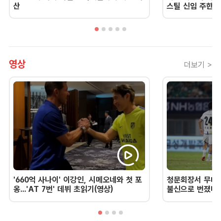
산
스틸 신임 주한 
영상
더보기 >
'660억 사나이' 이강인, 시메오네와 첫 포
청문회장서 무너진
옹...'AT 7번' 데뷔 초읽기(영상)
불신으로 번졌다 