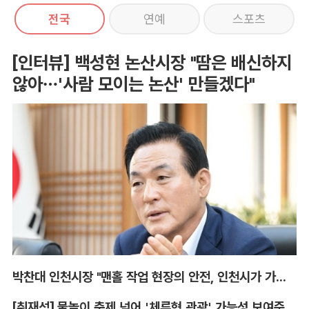
전국
연예
스포츠
[인터뷰] 백성현 논산시장 "땀은 배신하지
않아…'사람 모이는 논산' 만들겠다"
박찬대 인천시장 "맨홀 작업 현장의 안전, 인천시가 가장 앞장서겠다"
[취재석] 물놀이 축제 넘어 '체류형 관광' 가능성 보여준 안동 水페스타