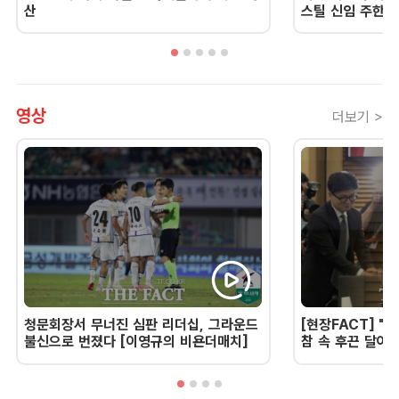
산
스틸 신임 주한 
영상
더보기 >
청문회장서 무너진 심판 리더십, 그라운드
[현장FACT] "한
불신으로 번졌다 [이영규의 비욘더매치]
참 속 후끈 달아