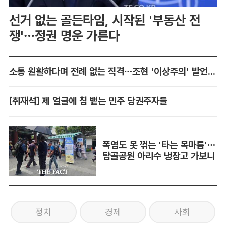
선거 없는 골든타임, 시작된 '부동산 전
쟁'…정권 명운 가른다
소통 원활하다며 전례 없는 직격…조현 '이상주의' 발언 논란
[취재석] 제 얼굴에 침 뱉는 민주 당권주자들
폭염도 못 꺾는 '타는 목마름'…
탑골공원 아리수 냉장고 가보니
정치
경제
사회