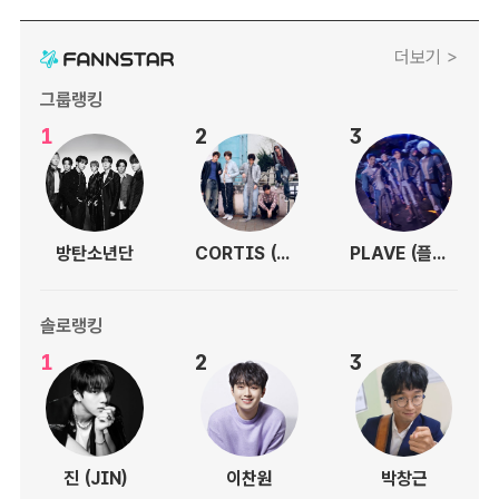
더보기 >
그룹랭킹
1
2
3
방탄소년단
CORTIS (코르티스)
PLAVE (플레이브)
솔로랭킹
1
2
3
진 (JIN)
이찬원
박창근