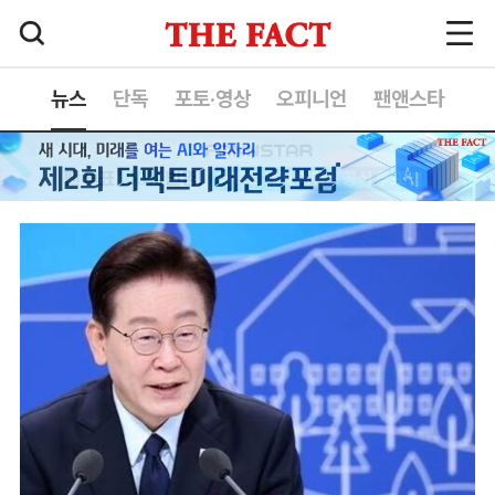
뉴스
단독
포토·영상
오피니언
팬앤스타