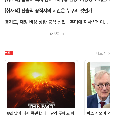
[취재석] 선출직 공직자의 시간은 누구의 것인가
경기도, 재정 비상 상황 공식 선언…추미애 지사 "더 이상 끌어다 쓸 재원 없어"
더보기 >
포토
더보기 >
8년 만에 다시 폭발한 과테말라 푸에고 화
미소 지으며 외교