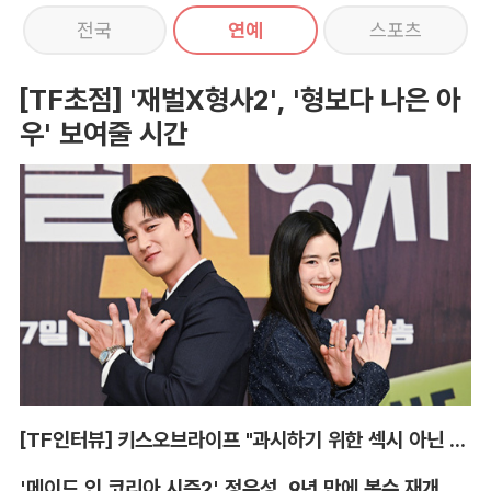
전국
연예
스포츠
[TF초점] '재벌X형사2', '형보다 나은 아
우' 보여줄 시간
[TF인터뷰] 키스오브라이프 "과시하기 위한 섹시 아닌 당당함"
'메이드 인 코리아 시즌2' 정우성, 9년 만에 복수 재개