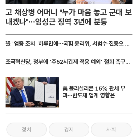
고 채상병 어머니 "누가 마음 놓고 군대 보
내겠나"…임성근 징역 3년에 분통
張 '엄중 조치' 하루만에…국힘 윤리위, 서범수·진종오 징계 착수
조국혁신당, 정부에 '주52시간제 적용 예외' 철회 촉구…"흥정 대상 아냐"
美 폴리실리콘 15% 관세 부
과…반도체 업계 영향은
정치
경제
사회