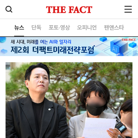
뉴스
단독
포토·영상
오피니언
팬앤스타