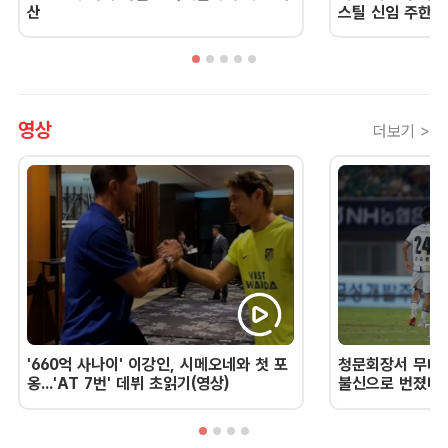
산
스틸 신임 주한 
영상
더보기 >
'660억 사나이' 이강인, 시메오네와 첫 포
청문회장서 무너진
옹...'AT 7번' 데뷔 초읽기(영상)
불신으로 번졌다 