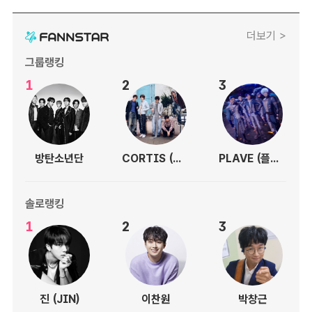
더보기 >
그룹랭킹
1
2
3
방탄소년단
CORTIS (코르티스)
PLAVE (플레이브)
솔로랭킹
1
2
3
진 (JIN)
이찬원
박창근