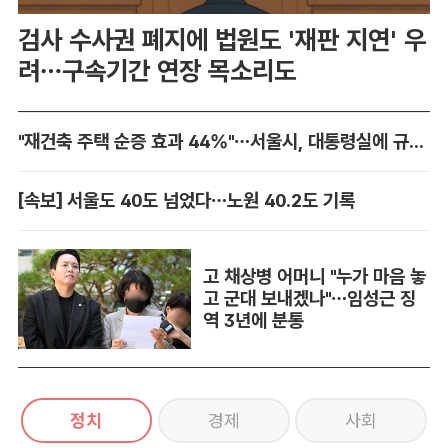
검사 수사권 폐지에 법원도 '재판 지연' 우
려…구속기간 연장 목소리도
"재건축 주택 순증 효과 44%"…서울시, 대통령실에 규제 완화 건의
[속보] 서울도 40도 넘었다…노원 40.2도 기록
고 채상병 어머니 "누가 마음 놓
고 군대 보내겠나"…임성근 징
역 3년에 분통
정치
경제
사회