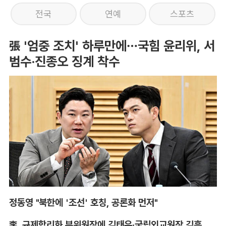
전국
연예
스포츠
張 '엄중 조치' 하루만에…국힘 윤리위, 서
범수·진종오 징계 착수
정동영 "북한에 '조선' 호칭, 공론화 먼저"
李, 규제합리화 부위원장에 김태유·국립외교원장 김흥규 임명