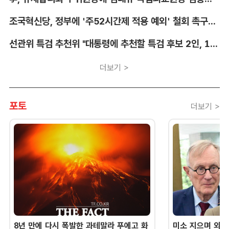
조국혁신당, 정부에 '주52시간제 적용 예외' 철회 촉구…"흥정 대상 아냐"
선관위 특검 추천위 "대통령에 추천할 특검 후보 2인, 14일 확정"
더보기 >
포토
더보기 >
8년 만에 다시 폭발한 과테말라 푸에고 화
미소 지으며 외교