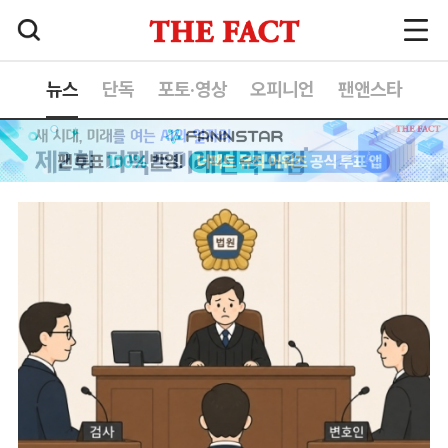
뉴스
단독
포토·영상
오피니언
팬앤스타