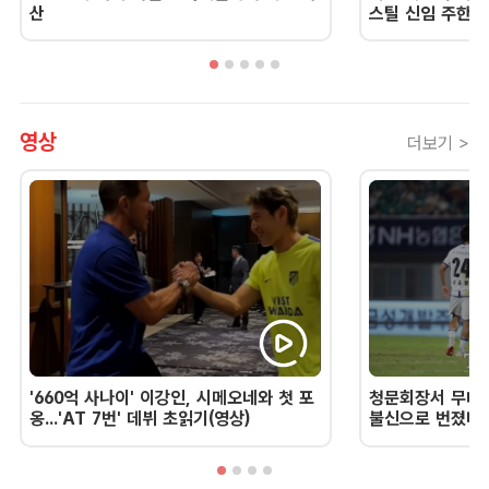
산
스틸 신임 주한 
영상
더보기 >
'660억 사나이' 이강인, 시메오네와 첫 포
청문회장서 무너진
옹...'AT 7번' 데뷔 초읽기(영상)
불신으로 번졌다 