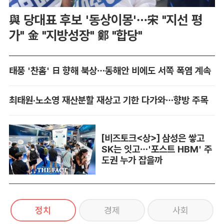
與 당대표 후보 '동상이몽'…宋 "지선 평
가" 金 "지방성장" 鄭 "합당"
태풍 '찬홈' 日 향해 북상…동해안 비에도 서쪽 폭염 계속
최태원·노소영 재산분할 재상고 기한 다가와…향방 주목
[비즈토크<상>] 삼성은 쌓고
SK는 잇고…'포스트 HBM' 주
도권 누가 잡을까
정치
경제
사회