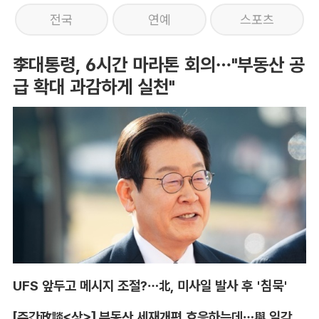
전국
연예
스포츠
李대통령, 6시간 마라톤 회의…"부동산 공
급 확대 과감하게 실천"
UFS 앞두고 메시지 조절?…北, 미사일 발사 후 '침묵'
[주간政談<상>] 부동산 세재개편 호응하는데…與 일각의 속내