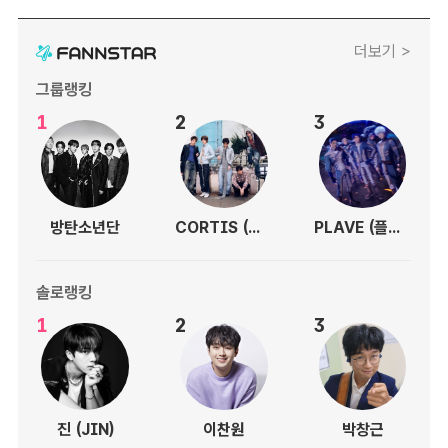
더보기 >
그룹랭킹
1
2
3
방탄소년단
CORTIS (코르티스)
PLAVE (플레이브)
솔로랭킹
1
2
3
진 (JIN)
이찬원
박창근