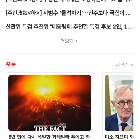
[주간政談<하>] 서범수 '돌려차기'…민주보다 국힘이 더 발끈
선관위 특검 추천위 "대통령에 추천할 특검 후보 2인, 14일 확정"
더보기 >
포토
더보기 >
8년 만에 다시 폭발한 과테말라 푸에고 화
미소 지으며 외교