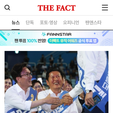
뉴스
단독
포토·영상
오피니언
팬앤스타