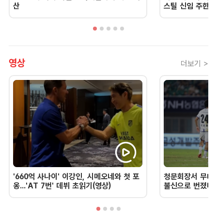
산
스틸 신임 주한 
영상
더보기 >
'660억 사나이' 이강인, 시메오네와 첫 포
청문회장서 무너진
옹...'AT 7번' 데뷔 초읽기(영상)
불신으로 번졌다 