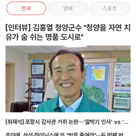
전국
연예
스포츠
[인터뷰] 김홍열 청양군수 "청양을 자연 치
유가 숨 쉬는 명품 도시로"
[취재석] 포항시 감사관 거취 논란…'알박기 인사' vs '임기 보장'
추미애, 삼성·하이닉스에 또 "방류 줄여라"…두 번째 반도체 행정지도