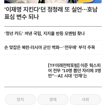
'이재명 지킨다'던 정청래 또 실언…호남
표심 변수 되나
'청년 카드' 꺼낸 국힘, 지지율 반등 모멘텀 찾나
손 맞잡은 북한·러시아 군인 벽화…'전우애' 부각 주목
[TF미래전략포럼] 이준 웍스피
어 전무 "10명 뽑던 자리에 3명
만”…AI 시대 '인재'는
정치
경제
사회