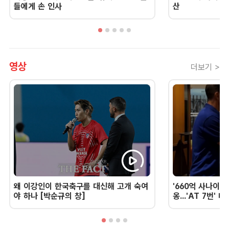
들에게 손 인사
산
영상
더보기 >
왜 이강인이 한국축구를 대신해 고개 숙여
'660억 사나이'
야 하나 [박순규의 창]
옹...'AT 7번'