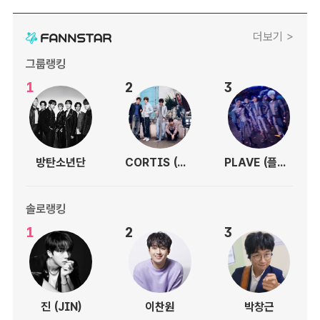
더보기 >
그룹랭킹
1
2
3
방탄소년단
CORTIS (코르티스)
PLAVE (플레이브)
솔로랭킹
1
2
3
진 (JIN)
이찬원
박창근