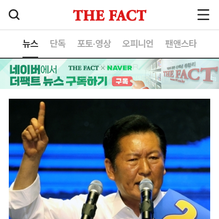
뉴스
단독
포토·영상
오피니언
팬앤스타