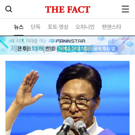
뉴스
단독
포토·영상
오피니언
팬앤스타