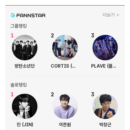
더보기 >
그룹랭킹
1
2
3
방탄소년단
CORTIS (코르티스)
PLAVE (플레이브)
솔로랭킹
1
2
3
진 (JIN)
이찬원
박창근