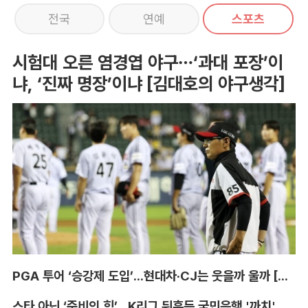
전국
연예
스포츠
시험대 오른 염경엽 야구…‘과대 포장’이
냐, ‘진짜 명장’이냐 [김대호의 야구생각]
PGA 투어 ‘승강제 도입’...현대차·CJ는 웃을까 울까 [박호윤의 IN&OUT]
스타 아닌 ‘준비의 힘’...K리그 뒤흔든 국민은행 '까치' 사단 [이영규의 비욘더매치]