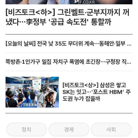
[비즈토크<하>] 그린벨트·군부지까지 꺼
냈다…李정부 '공급 속도전' 통할까
[오늘의 날씨] 전국 낮 35도 무더위 계속…동해안·일부 지역 비
쪽방촌·1인가구 밀집 자치구 폭염에 초긴장…구청장 직접 챙긴다
[비즈토크<상>] 삼성은 쌓고
SK는 잇고…'포스트 HBM' 주
도권 누가 잡을까
정치
경제
사회