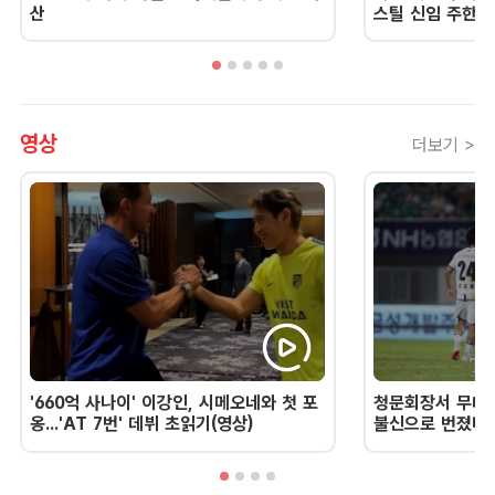
산
스틸 신임 주한 
영상
더보기 >
'660억 사나이' 이강인, 시메오네와 첫 포
청문회장서 무너진
옹...'AT 7번' 데뷔 초읽기(영상)
불신으로 번졌다 