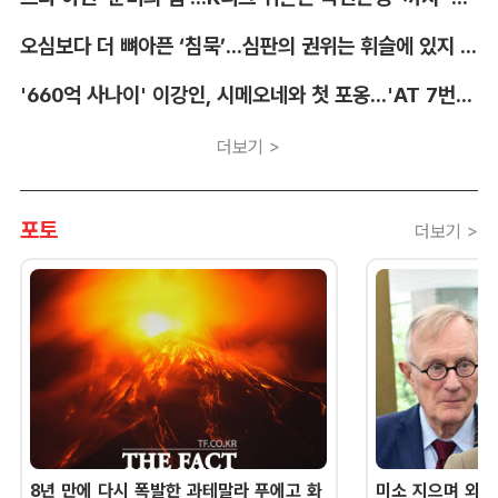
오심보다 더 뼈아픈 ‘침묵’...심판의 권위는 휘슬에 있지 않다 [박순규의 창]
'660억 사나이' 이강인, 시메오네와 첫 포옹...'AT 7번' 데뷔 초읽기
더보기 >
포토
더보기 >
8년 만에 다시 폭발한 과테말라 푸에고 화
미소 지으며 외교