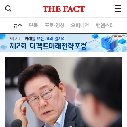
뉴스
단독
포토·영상
오피니언
팬앤스타