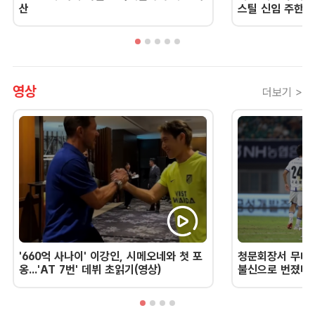
산
스틸 신임 주한 
영상
더보기 >
'660억 사나이' 이강인, 시메오네와 첫 포
청문회장서 무너진
옹...'AT 7번' 데뷔 초읽기(영상)
불신으로 번졌다 