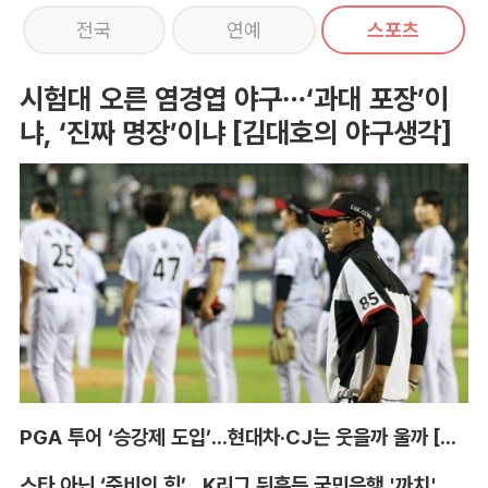
전국
연예
스포츠
시험대 오른 염경엽 야구…‘과대 포장’이
냐, ‘진짜 명장’이냐 [김대호의 야구생각]
PGA 투어 ‘승강제 도입’...현대차·CJ는 웃을까 울까 [박호윤의 IN&OUT]
스타 아닌 ‘준비의 힘’...K리그 뒤흔든 국민은행 '까치' 사단 [이영규의 비욘더매치]