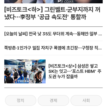
[비즈토크<하>] 그린벨트·군부지까지 꺼
냈다…李정부 '공급 속도전' 통할까
[오늘의 날씨] 전국 낮 35도 무더위 계속…동해안·일부 지역 비
쪽방촌·1인가구 밀집 자치구 폭염에 초긴장…구청장 직접 챙긴다
[비즈토크<상>] 삼성은 쌓고
SK는 잇고…'포스트 HBM' 주
도권 누가 잡을까
정치
경제
사회