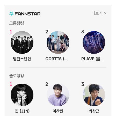
더보기 >
그룹랭킹
1
2
3
방탄소년단
CORTIS (코르티스)
PLAVE (플레이브)
솔로랭킹
1
2
3
진 (JIN)
이찬원
박창근