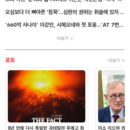
오심보다 더 뼈아픈 ‘침묵’...심판의 권위는 휘슬에 있지 않다 [박순규의 창]
'660억 사나이' 이강인, 시메오네와 첫 포옹...'AT 7번' 데뷔 초읽기
더보기 >
포토
더보기 >
8년 만에 다시 폭발한 과테말라 푸에고 화
미소 지으며 외교