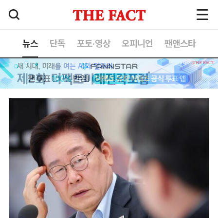
뉴스
단독
포토·영상
오피니언
팬앤스타