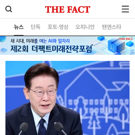
뉴스
단독
포토·영상
오피니언
팬앤스타