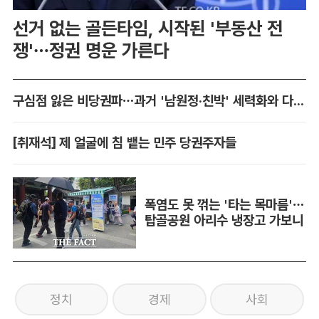
선거 없는 골든타임, 시작된 '부동산 전
쟁'…정권 명운 가른다
구심점 잃은 비당권파…과거 '남원정·친박' 세력화와 다른 점은
[취재석] 제 얼굴에 침 뱉는 민주 당권주자들
폭염도 못 꺾는 '타는 목마름'…
탑골공원 아리수 냉장고 가보니
정치
경제
사회