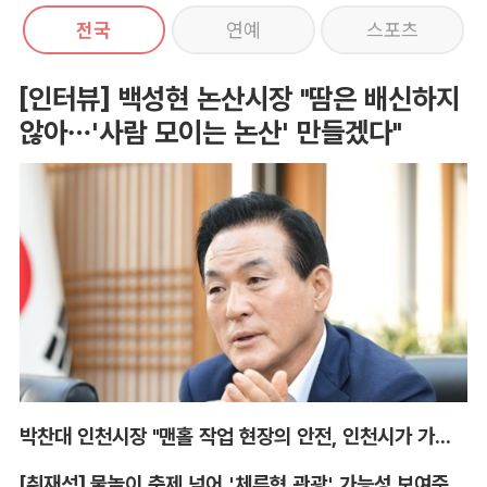
전국
연예
스포츠
[인터뷰] 백성현 논산시장 "땀은 배신하지
않아…'사람 모이는 논산' 만들겠다"
박찬대 인천시장 "맨홀 작업 현장의 안전, 인천시가 가장 앞장서겠다"
[취재석] 물놀이 축제 넘어 '체류형 관광' 가능성 보여준 안동 水페스타