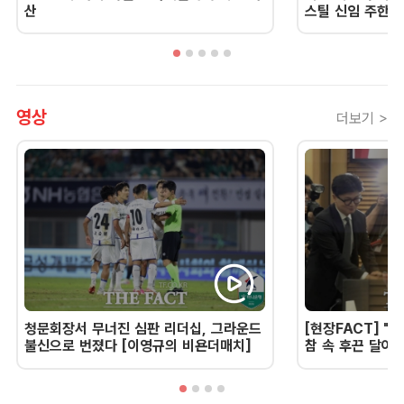
산
스틸 신임 주한 
영상
더보기 >
청문회장서 무너진 심판 리더십, 그라운드
[현장FACT] "한
불신으로 번졌다 [이영규의 비욘더매치]
참 속 후끈 달아