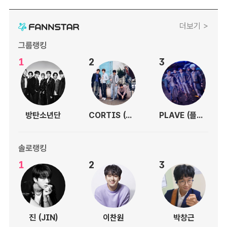
더보기 >
그룹랭킹
1
2
3
방탄소년단
CORTIS (코르티스)
PLAVE (플레이브)
솔로랭킹
1
2
3
진 (JIN)
이찬원
박창근