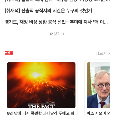
[취재석] 선출직 공직자의 시간은 누구의 것인가
경기도, 재정 비상 상황 공식 선언…추미애 지사 "더 이상 끌어다 쓸 재원 없어"
더보기 >
포토
더보기 >
8년 만에 다시 폭발한 과테말라 푸에고 화
미소 지으며 외교