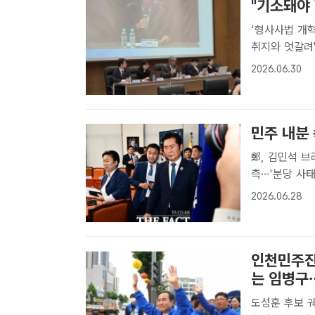
"기소돼야
'형사사법 개혁
취지와 엇갈려" 한국형사·법무정책연구원은 30일 오후 서울 서대문
대 로스쿨 별
2026.06.30
다'를 주제로 
민주 내분
鄭, 김민석 
측…'분당 사태' 재발 우려도 더불어민
는 정청래 민
2026.06.28
습을 연출하며 
인천민주진
는 임병구
도성훈 후보 궤변 강력 규탄 거리 유