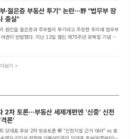
부·젊은층 부동산 투기" 논란…野 "법무부 장
나 충실"
의 원인을 젊은층과 주부들의 투기라고 주장한 추미애 법무부
야권이 반발했다. 지난 12일 열린 제75주년 광복절 기념 독
 국적증서 수여식에 참석한 추 장관. /임세준 기자통합당 비판
쇄도…"실수요자 범죄시하는 좌파 비뚤어진 인식" [더팩트｜문혜현 기자]..
더보기 >
자 2차 토론…부동산 세제개편엔 '신중' 신천
'격론'
 당대표 후보 2차 방송토론 鄭 "신천지설 근거 대라" vs 金
가