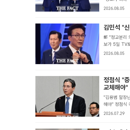
5일 오후 서울
2026.08.05
다. /국회사진
김민석 "
鄭 "정교분리 의혹 자초…해당
보가 5일 T
고 충돌했다. 
2026.08.05
KBS에서 열
정점식 "
교체해야"
"김용범 말장난
해야" 정점식 국민의힘 원내대표가 29일 이재명 대통령에게 주식시장과 경
제를 혼란에 
2026.07.29
각 경질해야 한