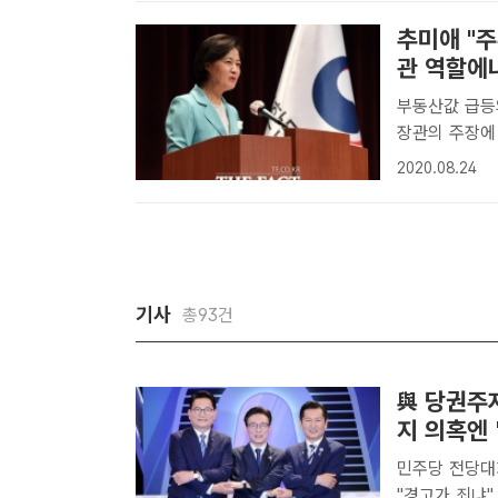
추미애 "주
관 역할에
부동산값 급등
장관의 주장에 
립유공자 후손
2020.08.24
기사
총93건
與 당권주
지 의혹엔 
민주당 전당대회
"경고가 죄냐" 송영길·김민석·정청래 더불어민주당 당대표 후보(왼쪽부터)