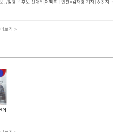
. /임병구 후보 선대위[더팩트ㅣ인천=김재경 기자] 6·3 지
 앞으로 다가온 가운데 인천민주진보교육감추진위원회(이하
성훈 인천시교육감 후보를 강력 규탄하며, 임병규 후보 선택을
더보기 >
주연의