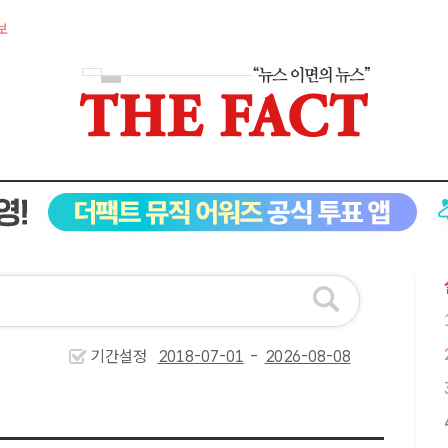
보
기간설정
-