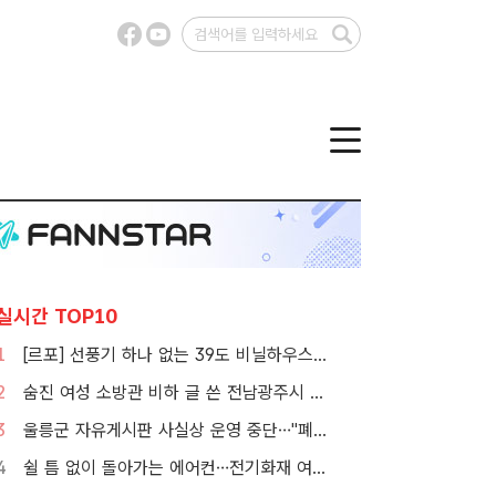
실시간 TOP10
1
[르포] 선풍기 하나 없는 39도 비닐하우스…이주노동자의 '악몽같은 폭염'
2
숨진 여성 소방관 비하 글 쓴 전남광주시 공무원 입건
3
울릉군 자유게시판 사실상 운영 중단…"폐쇄" vs "소통창구 지켜야"
4
쉴 틈 없이 돌아가는 에어컨…전기화재 여름철에 몰린다