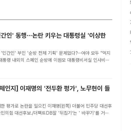
민간인' 동행…논란 키우는 대통령실 '이상한
'민간인' 부인 '순방 전체 기획' 문제없다?…여야 모두 "억지
 씨가 '민간인 기타 수행원' 자격으로 동행한 것이 뒤늦게 드
고 있다. 윤 대통령과 부인 김건희 여사가 지난달 29일..
체인지] 이재명의 '전두환 평가', 노무현이 들
대한 평가로 논란을 일으킨 이재명(왼쪽) 더불어 민주당 대선후
민의힘 대선후보./더팩트DB말 '뒤집기’는 ' 바꾸기'를 거쳐
 후보는 지난
광주에서 대통령을 지낸 고 전두환 씨에 대..