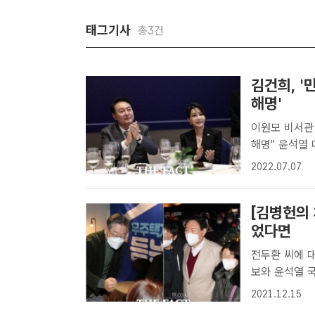
태그기사
총3건
김건희, '
해명'
이원모 비서관 
해명" 윤석열 대통령 내외의 스페인 순방에 이원모 대통령비서실 인사비서
관의 부인 신모
2022.07.07
러나 논란이 일
[김병헌의 
었다면
전두환 씨에 
보와 윤석열 국
‘거짓말’로 귀결 [더팩트ㅣ김병헌 기자] 윤석열 국민의힘 대선
2021.12.15
10월 19일 