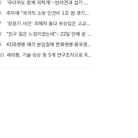
5
'무더위도 함께 피하개'…반려견과 살기 좋은 자치구는 어디
6
추미애 "국가직 소방 인건비 1조 원 경기도가 대납…재정개혁 시급"
7
'장윤기 사건' 피해자 돕다 부상입은 고교생 의상자 인정
8
"친구 잃은 느낌이었는데"…22일 만에 문 연 홈플러스 가보니[TF현장]
9
KDB생명 매각 본입찰에 한화생명·흥국생명·한투금융 등 3개사 참여
10
세라젬, 기술·임상 등 5개 연구조직으로 R&D 역량 강화