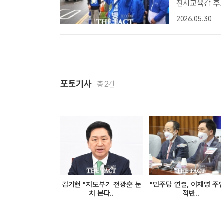
천시교육감 후보
방선거가 4일
2026.05.30
추진위)가 도
천..
포토기사
총2건
김기현 "지도부가 전광훈 눈
"민주당 연출, 이재명 
치 본다..
적반..