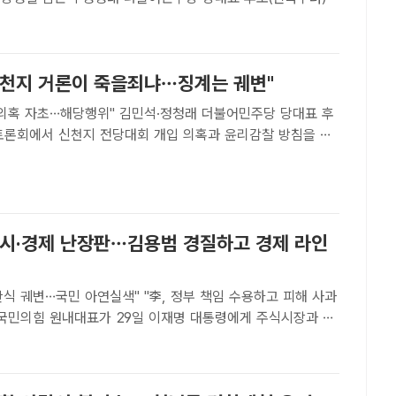
 여의도 KBS에서 열린 TV토론회 시작 전 포즈를 취하고 있
기자단[더팩트ㅣ국회=이태훈 기자] 더불어..
신천지 거론이 죽을죄냐…징계는 궤변"
행위" 김민석·정청래 더불어민주당 당대표 후
V토론회에서 신천지 전당대회 개입 의혹과 윤리감찰 방침을 두
사진은 김민석, 정청래 민주당 당대표 후보가 5일 서울 여의도
린 더불어민주당 당대표 후보자 TV토론회에서 토론회 준비..
증시·경제 난장판…김용범 경질하고 경제 라인
식 궤변…국민 아연실색" "李, 정부 책임 수용하고 피해 사과
빠뜨린 책임을 물어 김용범(사진) 김용범 청와대 정책실장을 즉
다고 촉구했다. /배정한 기자[더팩트ㅣ신진환 기자] ..