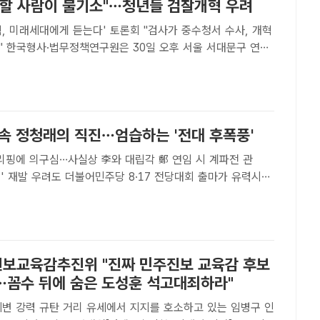
 할 사람이 불기소"…청년들 검찰개혁 우려
, 미래세대에게 듣는다' 토론회 "검사가 중수청서 수사, 개혁
구 연세
관 국제회의장에서 '형사사법 개혁의 미래, 미래세대에게 듣는
대토론회를 열었다. /김해인 기자[더팩트 | 김해인 기자] 오..
 속 정청래의 직진…엄습하는 '전대 후폭풍'
브리핑에 의구심…사실상 李와 대립각 鄭 연임 시 계파전 관
주당 8·17 전당대회 출마가 유력시되
주당 의원이 당대표직 사퇴 이후 이재명 정부에 맞서는 듯한 모
당내 긴장감이 높아지고 있다. /배정한 기자[..
보교육감추진위 "진짜 민주진보 교육감 후보
…꼼수 뒤에 숨은 도성훈 석고대죄하라"
세에서 지지를 호소하고 있는 임병구 인