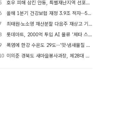
5
호우 피해 삼킨 안동, 특별재난지역 선포…'일상 회복' 총력전
6
올해 1분기 건강보험 재정 3.9조 적자…5년 만에 흑자 행진 중단
7
최태원·노소영 재산분할 다음주 재상고 기한…향방 주목
8
롯데마트, 2000억 투입 AI 물류 '제타 스마트센터 부산' 오픈
9
폭염에 한강 수온도 29도…'맛·냄새물질 경보제' 도입
10
이의준 경북도 새마을봉사과장, 제28대 울릉부군수 취임