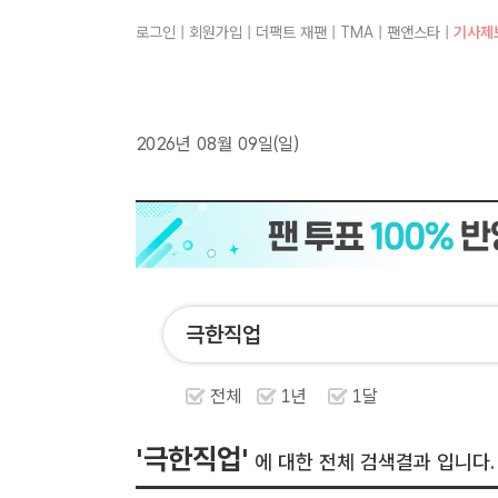
로그인
|
회원가입
|
더팩트 재팬
|
TMA
|
팬앤스타
|
기사제
2026년 08월 09일(일)
전체
1년
1달
'극한직업'
에 대한 전체 검색결과 입니다.