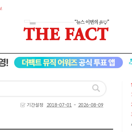
보
기간설정
-