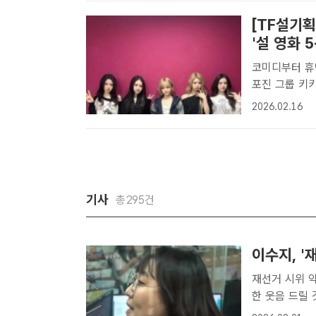
[TF설기획
'설 영화 5
코미디부터 휴
포진 그룹 키키의 키야 이솔 지유 하음 수이(왼쪽부터)가 설 연휴를 맞아 가
족이 함께 즐
2026.02.16
ㅣ최현정 기자]
고..
기사
총295건
이수지, '
재선거 시위 악성 민원
한 웃음 드릴 것" 방송인 이수지가 자신의 유튜브 채널에서 
악성 민원처럼