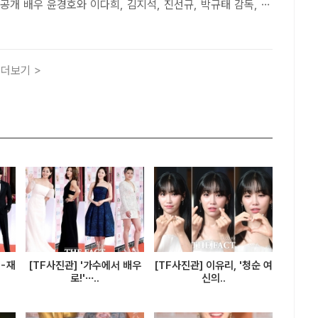
규, 박규태 감독, 배
나, 전소민(왼쪽부터)이 15일 오전 서울 중구 앰버서더 서울
넷플릭스 영화 '남편들' 제작보고회에 참석해 포..
더보기 >
훈-재
[TF사진관] '가수에서 배우
[TF사진관] 이유리, '청순 여
로!'…..
신의..