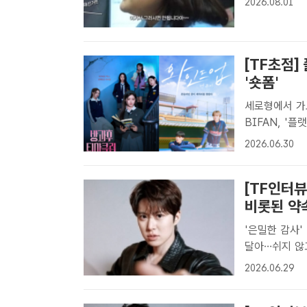
2026.08.01
지' 캡처[더팩
선..
[TF초점
'숏폼'
세로형에서 가
BIFAN, '플랫폼 기획
밤'(왼쪽)과 
2026.06.30
난다. /작품 
[TF인터뷰
비롯된 약
'은밀한 감사'
달아…쉬지 않고 일하는 이유 배우 공
개된 넷플릭스 
2026.06.29
김샛별 기자] 