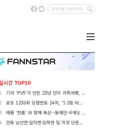
실시간 TOP10
1
기아 'PV5'가 만든 23년 만의 가족여행, 1000만뷰 달성
2
로또 1236회 당첨번호 24억, '1·2등 터졌지만 그게 또 없네'
3
태풍 '찬홈' 日 향해 북상…동해안 비에도 서쪽 폭염 계속
4
안동 남선면·일직면·임하면 및 의성 단촌면 세금 납부 연장