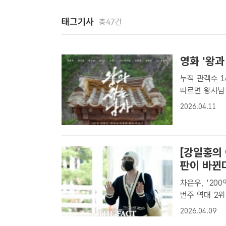
태그기사
총47건
영화 '왕과
누적 관객수 1628만여명 11일 영화
따르면 왕사남은
스오피스 2위에
2026.04.11
남자(감독 장항
[강일홍의
판이 바뀐다
차은우, '20
번주 역대 2위
름 토크'에 갇혔나 지드래곤(G-DRAGON)이 입은 옷, 신
2026.04.09
항에서 들고 나