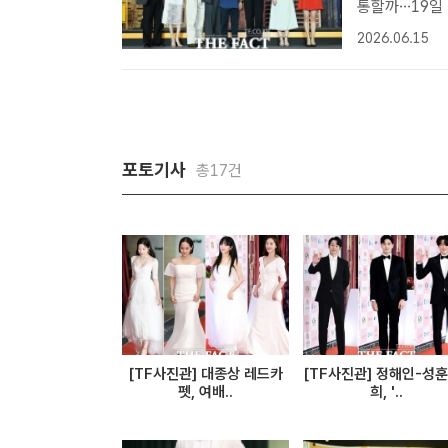
통할까…19일 공개 배우 윤경호와 이다희, 김지석, 진선
우 공명, 강한
2026.06.15
풀만에서 열린 
포토기사
총17건
[TF사진관] 대종상 레드카
[TF사진관] 정해인-성
펫, 여배..
희, '..