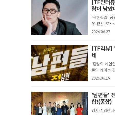
[TF인터뷰
람이 남았
'극한직업' 공
우 진선규가 <
관련 인터뷰를
2026.06.27
누군가에게는 
[TF리뷰]
네
'환상의 라인업
들의 케미는 강점…19일 전
19일 오후 5
2026.06.19
배우들이 모였다
'남편들' 
합!(종합)
김지석·강한나