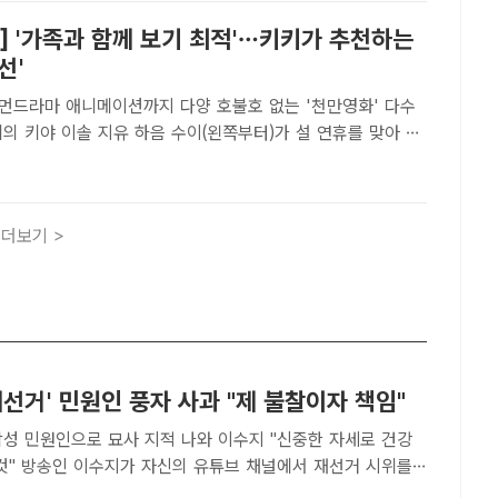
] '가족과 함께 보기 최적'…키키가 추천하는
선'
먼드라마 애니메이션까지 다양 호불호 없는 '천만영화' 다수
기기 좋은 영화를 각각 추천했다./스타쉽엔터테인먼트[더팩트
 새해를 알리는 제야의 종소리가 울려 퍼진 지 벌써 한 달 하
더보기 >
재선거' 민원인 풍자 사과 "제 불찰이자 책임"
인으로 묘사 지적 나와 이수지 "신중한 자세로 건강
재선거 시위를
 묘사했다는 논란에 자필 사과문을 올렸다. /유튜브 '핫이슈