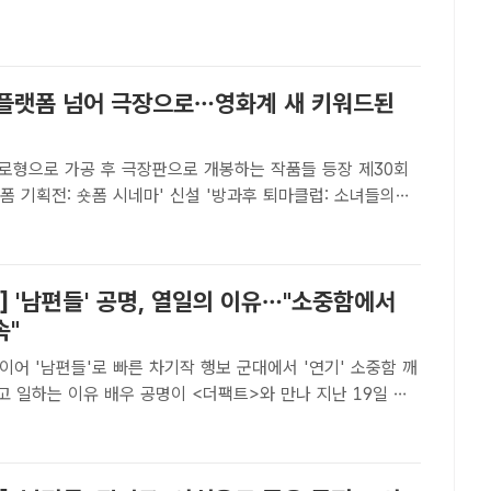
트 | 손원태 기자] 방송인 이수지가 자신의 유튜브 채널에서 재
] 플랫폼 넘어 극장으로…영화계 새 키워드된
로형으로 가공 후 극장판으로 개봉하는 작품들 등장 제30회
전: 숏폼 시네마' 신설 '방과후 퇴마클럽: 소녀들의
'와인드업: 더 무비'가 숏폼 드라마에서 극장판으로 관객들과 만
포스터[더팩트｜박지윤 기자] 극장판 등장부터 영화제 ..
] '남편들' 공명, 열일의 이유…"소중함에서
속"
 이어 '남편들'로 빠른 차기작 행보 군대에서 '연기' 소중함 깨
명이 <더팩트>와 만나 지난 19일 공
영화 '남편들' 관련 인터뷰를 진행했다. /넷플릭스[더팩트ㅣ
공명은 요즘 가장 바쁜 배우 중 한 명이..