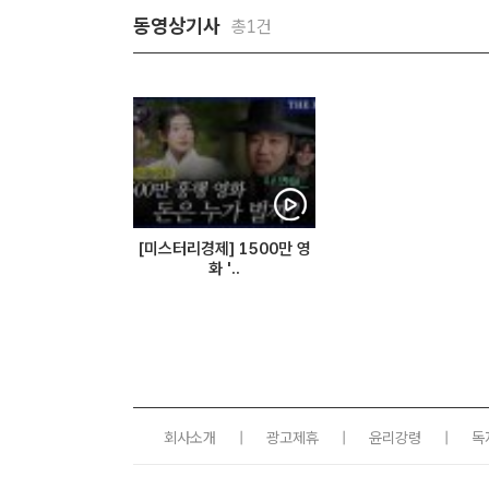
동영상기사
총1건
[미스터리경제] 1500만 영
화 '..
회사소개
|
광고제휴
|
윤리강령
|
독