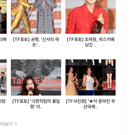
프터파
[TF포토] 공명, '신사의 하
[TF포토] 조여정, 위스키에
트'..
남긴 ..
이런
[TF포토] '극한직업의 홍일
[TF사진관] '★이 쏟아진 부
점' 이..
산국제..
더보기 >