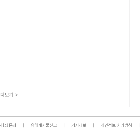
더보기 >
자1:1문의
|
유해게시물신고
|
기사제보
|
개인정보 처리방침
|