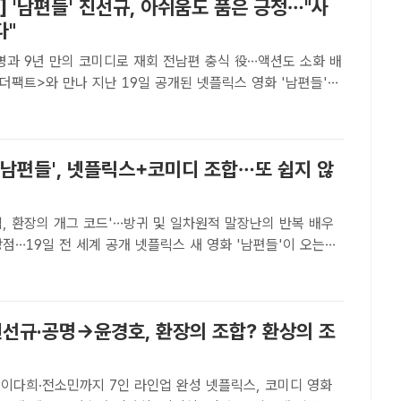
] '남편들' 진선규, 아쉬움도 품은 긍정…"사
다"
명과 9년 만의 코미디로 재회 전남편 충식 役…액션도 소화 배
더팩트>와 만나 지난 19일 공개된 넷플릭스 영화 '남편들'
 진행했다. /넷플릭스[더팩트ㅣ김샛별 기자] 코미디는 어렵다.
웃음이지만 누군가에게는 그렇지 않을 수..
 '남편들', 넷플릭스+코미디 조합…또 쉽지 않
, 환장의 개그 코드'…방귀 및 일차원적 말장난의 반복 배우
 세계 공개 넷플릭스 새 영화 '남편들'이 오는
시 전 세계에 공개된다. /넷플릭스[더팩트ㅣ김샛별 기자] 좋은
고 좋은 코미디가 되는 건 아니다. '남편들'은..
진선규·공명→윤경호, 환장의 조합? 환상의 조
·이다희·전소민까지 7인 라인업 완성 넷플릭스, 코미디 영화