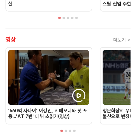
산
스틸 신임 주한 
영상
더보기 >
'660억 사나이' 이강인, 시메오네와 첫 포
청문회장서 무너진
옹...'AT 7번' 데뷔 초읽기(영상)
불신으로 번졌다 