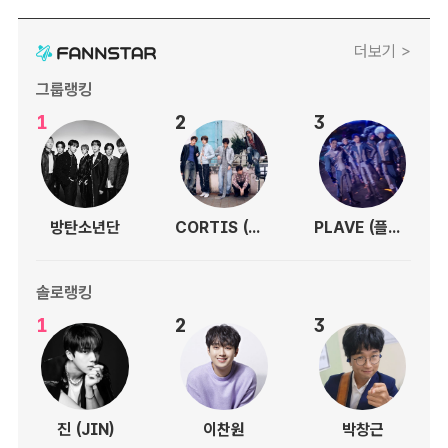
더보기 >
그룹랭킹
1
2
3
방탄소년단
CORTIS (코르티스)
PLAVE (플레이브)
솔로랭킹
1
2
3
진 (JIN)
이찬원
박창근