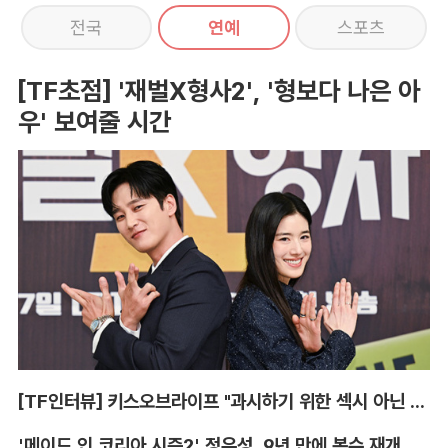
전국
연예
스포츠
[TF초점] '재벌X형사2', '형보다 나은 아
우' 보여줄 시간
[TF인터뷰] 키스오브라이프 "과시하기 위한 섹시 아닌 당당함"
'메이드 인 코리아 시즌2' 정우성, 9년 만에 복수 재개