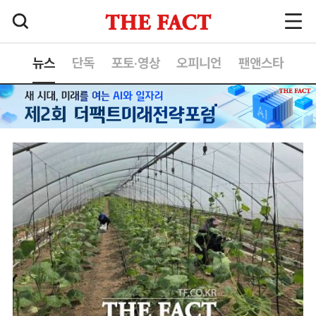
뉴스
단독
포토·영상
오피니언
팬앤스타