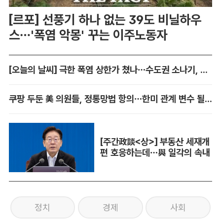
[르포] 선풍기 하나 없는 39도 비닐하우
스…'폭염 악몽' 꾸는 이주노동자
[오늘의 날씨] 극한 폭염 상한가 쳤나…수도권 소나기, 동해안에 폭우
쿠팡 두둔 美 의원들, 정통망법 항의…한미 관계 변수 될까
[주간政談<상>] 부동산 세재개
편 호응하는데…與 일각의 속내
정치
경제
사회