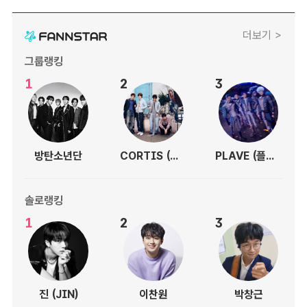
더보기 >
그룹랭킹
1
2
3
방탄소년단
CORTIS (코르티스)
PLAVE (플레이브)
솔로랭킹
1
2
3
진 (JIN)
이찬원
박창근