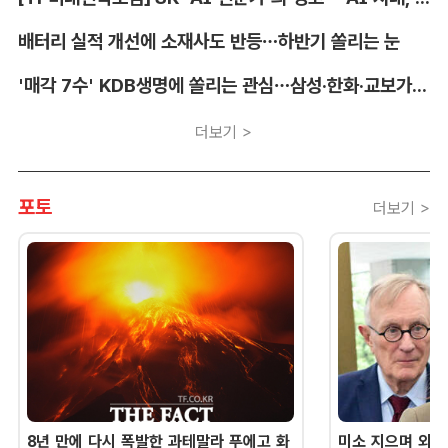
배터리 실적 개선에 소재사도 반등…하반기 쏠리는 눈
'매각 7수' KDB생명에 쏠리는 관심…삼성·한화·교보가 주목하는 이유
더보기 >
포토
더보기 >
8년 만에 다시 폭발한 과테말라 푸에고 화
미소 지으며 외교