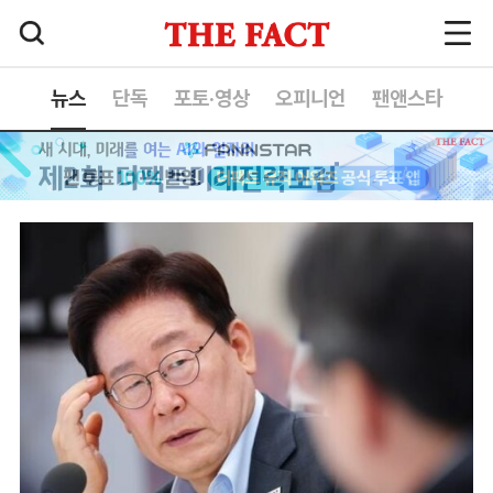
뉴스
단독
포토·영상
오피니언
팬앤스타