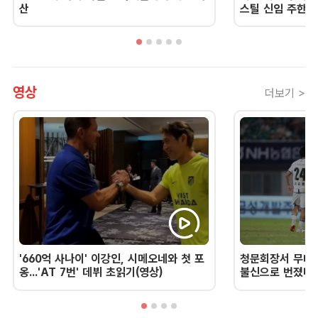
산
스틸 신임 주한 
영상
더보기 >
'660억 사나이' 이강인, 시메오네와 첫 포
청문회장서 무너진
옹...'AT 7번' 데뷔 초읽기(영상)
불신으로 번졌다 