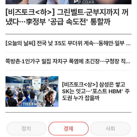
[비즈토크<하>] 그린벨트·군부지까지 꺼
냈다…李정부 '공급 속도전' 통할까
[오늘의 날씨] 전국 낮 35도 무더위 계속…동해안·일부 지역 비
쪽방촌·1인가구 밀집 자치구 폭염에 초긴장…구청장 직접 챙긴다
[비즈토크<상>] 삼성은 쌓고
SK는 잇고…'포스트 HBM' 주
도권 누가 잡을까
정치
경제
사회