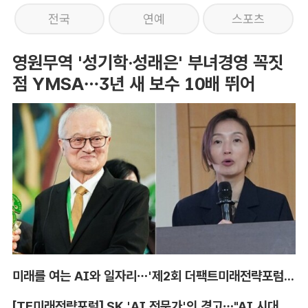
전국
연예
스포츠
영원무역 '성기학·성래은' 부녀경영 꼭짓
점 YMSA…3년 새 보수 10배 뛰어
미래를 여는 AI와 일자리…'제2회 더팩트미래전략포럼' 참가 신청
[TF미래전략포럼] SK 'AI 전문가'의 경고…"AI 시대, 인재 격차 더 커진다"