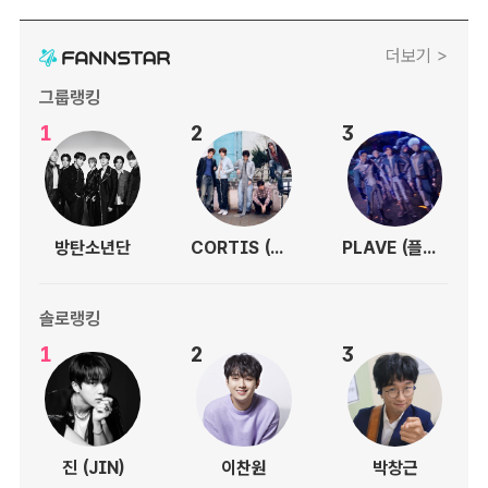
더보기 >
그룹랭킹
1
2
3
방탄소년단
CORTIS (코르티스)
PLAVE (플레이브)
솔로랭킹
1
2
3
진 (JIN)
이찬원
박창근