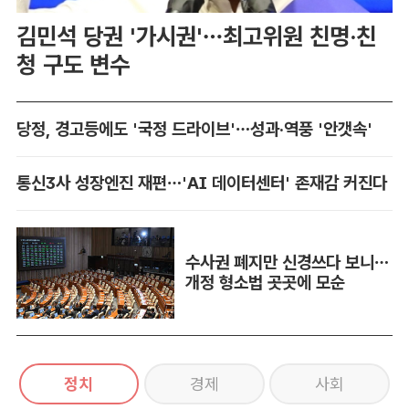
김민석 당권 '가시권'…최고위원 친명·친
청 구도 변수
당정, 경고등에도 '국정 드라이브'…성과·역풍 '안갯속'
통신3사 성장엔진 재편…'AI 데이터센터' 존재감 커진다
수사권 폐지만 신경쓰다 보니…
개정 형소법 곳곳에 모순
정치
경제
사회