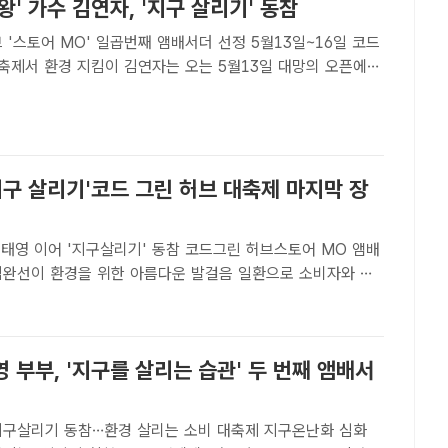
왕' 가수 김연자, '지구 살리기' 동참
 '스토어 MO' 일곱번째 앰배서더 선정 5월13일~16일 코드
킴이 김연자는 오는 5월13일 대망의 오픈에
허브(HUB) 플랫폼 스토어 MO의 앰배서더로 합류해 16일
드 그린(ESG) 대축제 무대 선다. /상연기획[더팩트�..
지구 살리기'코드 그린 허브 대축제 마지막 장
기태영 이어 '지구살리기' 동참 코드그린 허브스토어 MO 앰배
리는 소비 대축제 동참한다. 오는 5월13일 대망의 오픈에 나
브(HUB) 플랫폼 스토어 MO의 세 번째 앰배서더로 합류했
 부부, '지구를 살리는 습관' 두 번째 앰배서
지구살리기 동참…환경 살리는 소비 대축제 지구온난화 심화