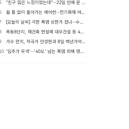
5
"친구 잃은 느낌이었는데"…22일 만에 문 연 홈플러스 가보니[TF현장]
6
쉴 틈 없이 돌아가는 에어컨…전기화재 여름철에 몰린다
7
[오늘의 날씨] 극한 폭염 상한가 쳤나…수도권 소나기, 동해안에 폭우
8
목동8단지, 재건축 현설에 대우건설 등 4곳…경쟁 입찰 성사될까
9
가수 런치, 작곡가 안성현과 8일 백년가약…결혼식에서 신곡 공개
10
'입추가 무색'…'40도' 넘는 폭염 피해 영화관으로 [TF사진관]