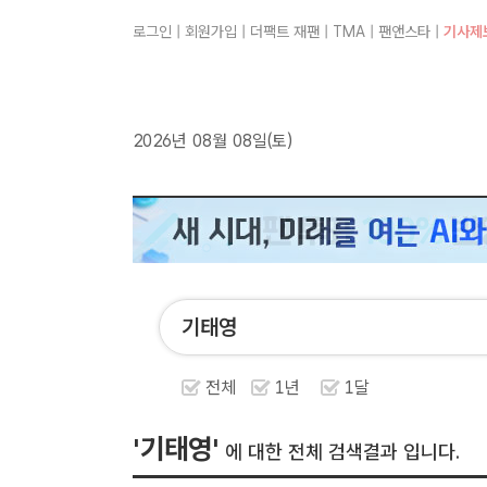
로그인
|
회원가입
|
더팩트 재팬
|
TMA
|
팬앤스타
|
기사제
2026년 08월 08일(토)
전체
1년
1달
'기태영'
에 대한 전체 검색결과 입니다.