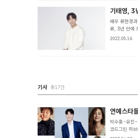
�..
기태영, 3
배우 류현경과 부부로 호흡 배우 기태영
류, 3년 만에
우 기태영이 '
2022.05.16
새 드라마 '트
기사
총17건
연예스타들
박수홍-유진-
코드그린 허브(HUB) 5월
토어 MO와 손