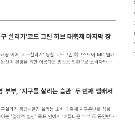
지구 살리기'코드 그린 허브 대축제 마지막 장
기태영 이어 '지구살리기' 동참 코드그린 허브스토어 MO 앰배
리는 소비 대축제 동참한다. 오는 5월13일 대망의 오픈에 나
브(HUB) 플랫폼 스토어 MO의 세 번째 앰배서더로 합류했
 부부, '지구를 살리는 습관' 두 번째 앰배서
지구살리기 동참…환경 살리는 소비 대축제 지구온난화 심화
 실천' 목표 연예계 '아름다운 부부'로 공인받고
유진 부부가 '지구살리기' 캠페인성 앰배서더 활동을 통해 환경
올바른 소비생활'의 의미를 널리 알린다. /모코이엔티[더팩트