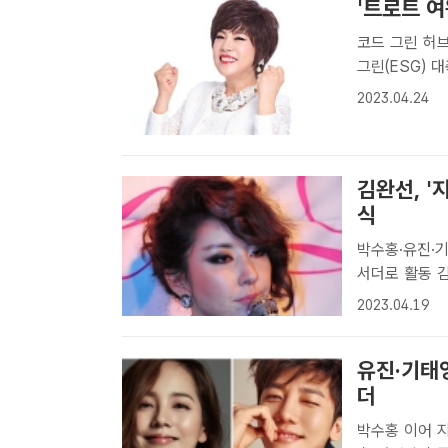
'트로트 여
코드 그린 허브
그린(ESG) 대축제서 환경 지
나선 코드그린 
2023.04.24
까지 나흘간 코
김완선, '
식
박수홍·유진·
서더로 활동 김완선이 환경을 위한 아름다운 발걸음 일환으로 소비자와 함
께 하는 환경살
2023.04.19
선 코드그린 허
다..
유진·기태영
더
박수홍 이어 