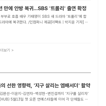
년 만에 안방 복귀...SBS '트롤리' 출연 확정
이 SBS 새 드라마 '트롤리'에 합
 드라마에 복귀한다. /인컴퍼니 제공[더팩트｜박지윤 기자] 배
트롤리'에 출연한다.소속사 인컴퍼니는 16일 "기태영이 SBS
롤리'(극본 류보리, 연출 김문교)에 출연한다"고 밝혔..
더보기 >
의 선한 영향력, '지구 살리는 엠배서더' 활약
김완선-이윤지-김연자-백성현-변진섭까지 '지구를 살리자'
13일 첫 오픈 연예스타들에 이어 각 단체들도 스
을 잡고 의미있는 행보를 이어가고 있다. 오는 5월13일 오픈