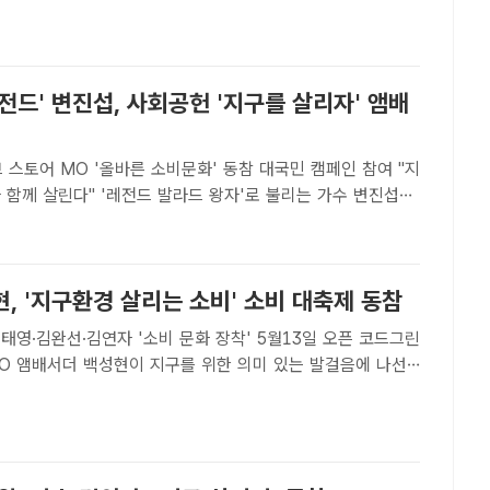
 허브(HUB) 플랫폼 스토어 MO에 한국 사회적기업 중앙협의
전드' 변진섭, 사회공헌 '지구를 살리자' 앰배
 스토어 MO '올바른 소비문화' 동참 대국민 캠페인 참여 "지
드 발라드 왕자'로 불리는 가수 변진섭이
 스토어 MO와 손잡고 새로운 소비 문화를 이끈다. /마운틴
ㅣ강일홍 기자] '레전드 발라드 왕자'로 불리는 ..
, '지구환경 살리는 소비' 소비 대축제 동참
태영·김완선·김연자 '소비 문화 장착' 5월13일 오픈 코드그린
를 위한 의미 있는 발걸음에 나선
오는 5월13일 공식 오픈을 앞두고 있는 코드그린 허브(HUB)
MO의 앰배서더로 합류했다. /웹타랩[더팩트ㅣ..