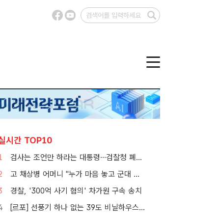
실시간 TOP10
1
검사는 조언만 하라는 대통령…검찰청 폐지 앞둔 합수본 '딜레마'
2
고 채상병 어머니 "누가 마음 놓고 군대 보내겠나"…임성근 징역 3년에 분통
3
경찰, '300억 사기 혐의' 차가원 구속 송치
4
[르포] 선풍기 하나 없는 39도 비닐하우스…이주노동자의 '악몽같은 폭염'