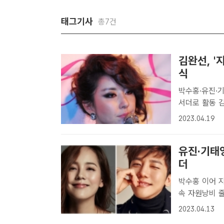
태그기사
총7건
김완선, '
식
박수홍·유진·
서더로 활동 김완선이 환경을 위한 아름다운 발걸음 일환으로 소비자와 함
께 하는 환경살
2023.04.19
선 코드그린 허
다..
유진·기태영
더
박수홍 이어 
속 자원낭비 줄이는 '일상적
있는 기태영 
2023.04.13
을 생각하는 