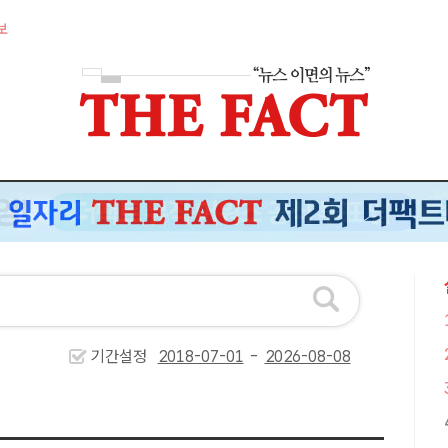
보
기간설정
-