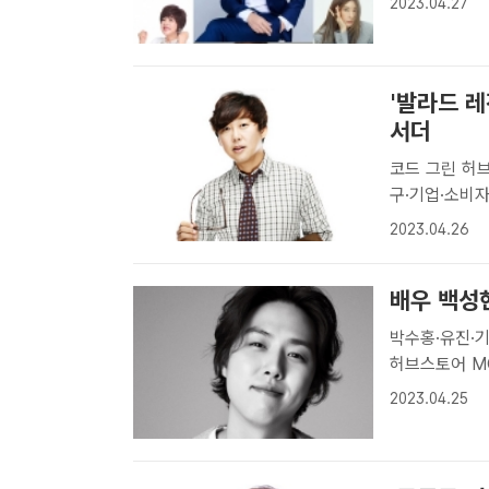
2023.04.27
하는 코드그린
회가..
'발라드 레
서더
코드 그린 허브
구·기업·소비자 함께 살린다" '레전
코드 그린 허브
2023.04.26
무브먼트[더팩트
배우 백성현
박수홍·유진·기
허브스토어 MO 앰배서더 백성현이 지구
다. 백성현은 
2023.04.25
플랫폼 스토어 