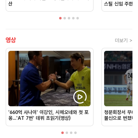
산
스틸 신임 주한 
영상
더보기 >
'660억 사나이' 이강인, 시메오네와 첫 포
청문회장서 무너진
옹...'AT 7번' 데뷔 초읽기(영상)
불신으로 번졌다 