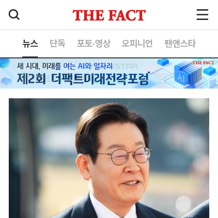
뉴스
단독
포토·영상
오피니언
팬앤스타