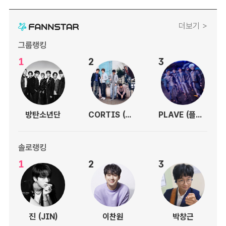
더보기 >
그룹랭킹
1
2
3
방탄소년단
CORTIS (코르티스)
PLAVE (플레이브)
솔로랭킹
1
2
3
진 (JIN)
이찬원
박창근