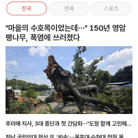
전국
연예
스포츠
"마을의 수호목이었는데…" 150년 영암
팽나무, 폭염에 쓰러졌다
추미애 지사, 3대 종단과 첫 간담회…"도정 함께 고민해달라"
전남 국립의대 협상 또 '빈손'…목포대·순천대 접점 못 찾아