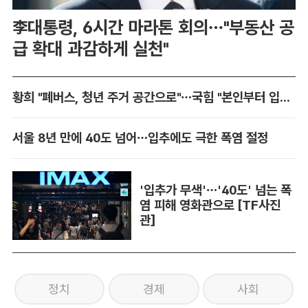
李대통령, 6시간 마라톤 회의…"부동산 공
급 확대 과감하게 실천"
황희 "폐버스, 청년 주거 공간으로"…국힘 "본인부터 입주하라"
서울 8년 만에 40도 넘어…입추에도 극한 폭염 절정
'입추가 무색'…'40도' 넘는 폭
염 피해 영화관으로 [TF사진
관]
정치
경제
사회