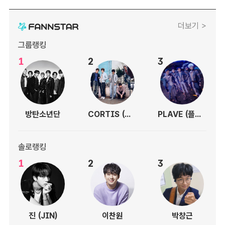
더보기 >
그룹랭킹
1
2
3
방탄소년단
CORTIS (코르티스)
PLAVE (플레이브)
솔로랭킹
1
2
3
진 (JIN)
이찬원
박창근