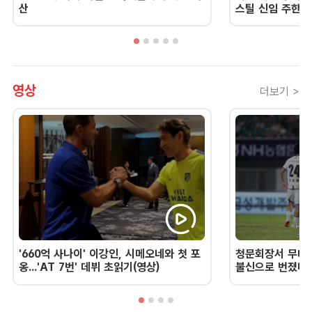
산
스틸 신임 주한 
영상
더보기 >
'660억 사나이' 이강인, 시메오네와 첫 포
청문회장서 무너진
옹...'AT 7번' 데뷔 초읽기(영상)
불신으로 번졌다 