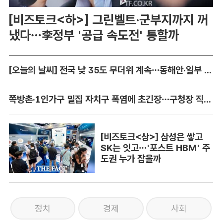
[비즈토크<하>] 그린벨트·군부지까지 꺼
냈다…李정부 '공급 속도전' 통할까
[오늘의 날씨] 전국 낮 35도 무더위 계속…동해안·일부 지역 비
쪽방촌·1인가구 밀집 자치구 폭염에 초긴장…구청장 직접 챙긴다
[비즈토크<상>] 삼성은 쌓고
SK는 잇고…'포스트 HBM' 주
도권 누가 잡을까
정치
경제
사회