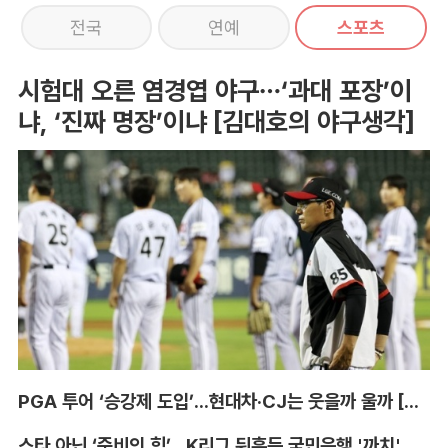
전국
연예
스포츠
시험대 오른 염경엽 야구…‘과대 포장’이
냐, ‘진짜 명장’이냐 [김대호의 야구생각]
PGA 투어 ‘승강제 도입’...현대차·CJ는 웃을까 울까 [박호윤의 IN&OUT]
스타 아닌 ‘준비의 힘’...K리그 뒤흔든 국민은행 '까치' 사단 [이영규의 비욘더매치]