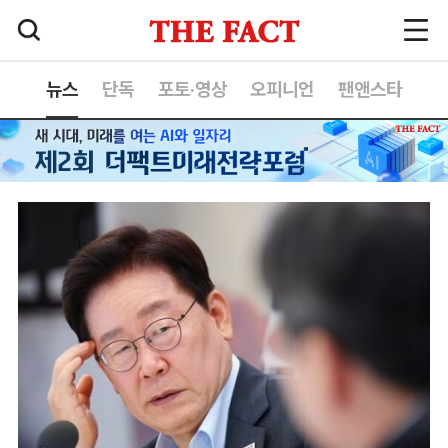
뉴스
단독
포토·영상
오피니언
팬앤스타