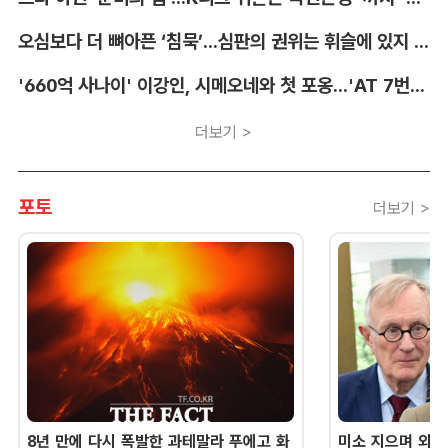
오심보다 더 뼈아픈 ‘침묵’...심판의 권위는 휘슬에 있지 않다 [박순규의 창]
'660억 사나이' 이강인, 시메오네와 첫 포옹...'AT 7번' 데뷔 초읽기
더보기 >
포토
더보기 >
8년 만에 다시 폭발한 과테말라 푸에고 화
미소 지으며 외교