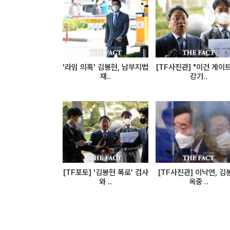
'라임 의혹' 김봉현, 남부지법
[TF사진관] "이건 게이
재..
강기..
[TF포토] '김봉현 폭로' 검사
[TF사진관] 이낙연, 김
와 ..
옥중 ..