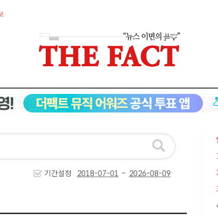
보
기간설정
-