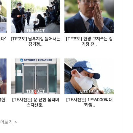
트다"
[TF포토] 남부지검 들어서는
[TF포토] 안경 고쳐쓰는 강
강기정..
기정 전..
봉현
[TF사진관] 문 닫힌 옵티머
[TF사진관] 1조6000억대
스자산운..
'라임..
더보기 >