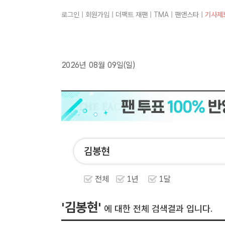
로그인
|
회원가입
|
더팩트 재팬
|
TMA
|
팬앤스타
|
기사제
2026년 08월 09일(일)
전체
1년
1달
'김봉현'
에 대한 전체 검색결과 입니다.