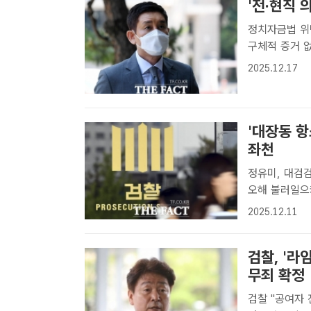
'전·현직 
정치자금법 위
구체적 증거 없어" 서울남부지법 형사12단독 서영우 판사
법 위반 혐의
2025.12.17
티 대표에게 각
'대장동 항
좌천
정유미, 대검
오해 불러일으켜" 대장동 개발 비리 사건 항소 포기에 반
사실상 좌천됐다
2025.12.11
건 항소 포기
다...
검찰, '
무죄 확정
검찰 "공여자 진술, 증거 존재해