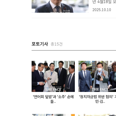
년 4월18일
하고 있다./ 
2025.10.10
혹'으로 기소된
포토기사
총15건
'연어회 덮밥'과 '소주' 손에
'정치자금법 위반 혐의' 
들..
민·김..