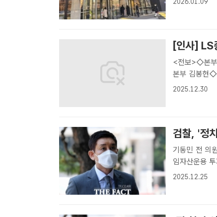
2026.01.09
너지부장 손성
[인사] L
<전보>◇본
본부 김봉현◇
산관리1팀 우주헌c
2025.12.30
검찰, '정
기동민 전 의원·김영춘
임자산운용 투
스타모빌리티 
2025.12.25
속행 공판에 출