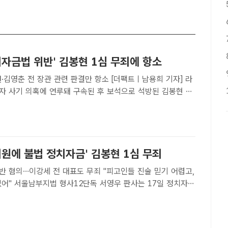
치자금법 위반' 김봉현 1심 무죄에 항소
 전 장관 관련 판결만 항소 [더팩트ㅣ남용희 기자] 라
자 사기 의혹에 연루돼 구속된 후 보석으로 석방된 김봉현 전
대표가 23일 오전 서울 양천구 서울남부지방법원에서 열린
석하고 있다.[더팩트ㅣ정인지 기자] 검찰이 정치자금법 위..
의원에 불법 정치자금' 김봉현 1심 무죄
반 혐의…이강세 전 대표도 무죄 "피고인들 진술 믿기 어렵고,
는 17일 정치자금
를 받는 김봉현 전 스타모빌리티 회장과 이강세 전 스타모빌리
각 무죄를 선고했다. /남용희 기자[더팩트ㅣ이윤경 기자]..