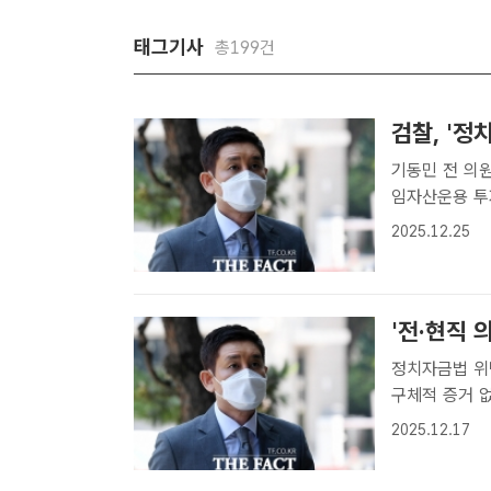
태그기사
총199건
검찰, '정
기동민 전 의원·김영춘
임자산운용 투
스타모빌리티 
2025.12.25
속행 공판에 출
'전·현직 
정치자금법 위
구체적 증거 없어" 서울남부지법 형사12단독 서영우 판사
법 위반 혐의
2025.12.17
티 대표에게 각