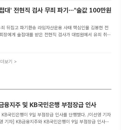
접대' 전현직 검사 무죄 파기…"술값 100만원
파기환송 라임자산운용 사태 핵심인물 김봉현 전
회장에게 술접대를 받은 전현직 검사가 대법원에서 유죄 취지
 사진은 김 전 회장. /더팩트 DB[더팩트ㅣ장우성 기자] 라임
 핵심인물 김봉현 전 스타모빌리티 회장에게 술접대를 받은 ..
더보기 >
B금융지주 및 KB국민은행 부점장급 인사
 KB국민은행이 9일 부점장급 인사를 단행했다. /이선영 기자
영 기자] KB금융지주와 KB국민은행이 9일 부점장급 인사를
은 인사자 명단.KB금융지주 부서장급 인사◇ 승 진△고객시