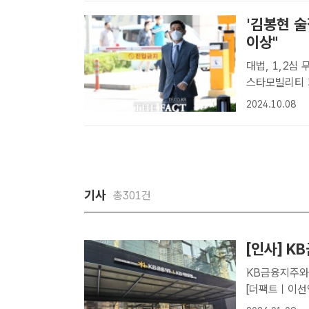
'김봉현 술
이상"
대법, 1,2심 무죄 뒤집고 
스타모빌리티 
판결을 받았다.
2024.10.08
자산운용 사태
기사
총301건
[인사] K
KB금융지주와
[더팩트ㅣ이선
단행했다.다음