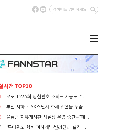
실시간 TOP10
1
로또 1236회 당첨번호 조회···'자동도 수동도 5명씩 같네'
2
부산 사하구 YK스틸서 화재·위험물 누출…소방 대응 1단계 발령
3
울릉군 자유게시판 사실상 운영 중단…"폐쇄" vs "소통창구 지켜야"
4
'무더위도 함께 피하개'…반려견과 살기 좋은 자치구는 어디