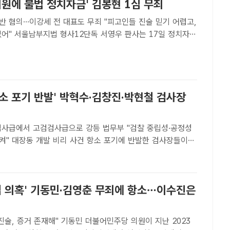
의원에 불법 정치자금' 김봉현 1심 무죄
반 혐의…이강세 전 대표도 무죄 "피고인들 진술 믿기 어렵고,
는 17일 정치자금
를 받는 김봉현 전 스타모빌리티 회장과 이강세 전 스타모빌리
각 무죄를 선고했다. /남용희 기자[더팩트ㅣ이윤경 기자]..
소 포기 반발' 박혁수·김창진·박현철 검사장
검사급에서 고검검사급으로 강등 법무부 "검찰 중립성·공정성
발한 검사장들이
. /이새롬 기자[더팩트 | 김해인 기자] 대장동 개발 비리 사
에 반발해 공동 입장문을 냈던 검사장들 일부가 사실상 좌천됐
라임 의혹' 기동민·김영춘 무죄에 항소…이수진은
" 기동민 더불어민주당 의원이 지난 2023