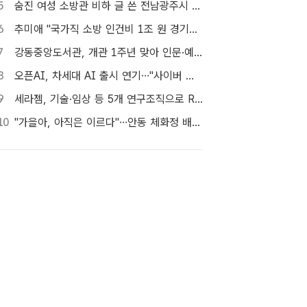
5
숨진 여성 소방관 비하 글 쓴 전남광주시 공무원 입건
6
추미애 "국가직 소방 인건비 1조 원 경기도가 대납…재정개혁 시급"
7
강동중앙도서관, 개관 1주년 맞아 인문·예술 행사 마련 [TF사진관]
8
오픈AI, 차세대 AI 출시 연기…"사이버 공격 등 보안 위험"
9
세라젬, 기술·임상 등 5개 연구조직으로 R&D 역량 강화
10
"가을아, 아직은 이르다"…안동 체화정 배롱나무의 마지막 여름