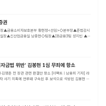
민 △준법추진부장 최진 △감사부 팀장겸감사역(부서장대우..
S증권
부장▲금융소비자보호본부 황현정<선임>◇본부장▲준법감시
실장▲신산업금융실 남중현◇팀장▲IB금융3팀 성지빈 ▲자
hrist@tf.co.kr
치자금법 위반' 김봉현 1심 무죄에 항소
 전 장관 관련 판결만 항소 [더팩트ㅣ남용희 기자] 라
자 사기 의혹에 연루돼 구속된 후 보석으로 석방된 김봉현 전
대표가 23일 오전 서울 양천구 서울남부지방법원에서 열린
석하고 있다.[더팩트ㅣ정인지 기자] 검찰이 정치자금법 위..