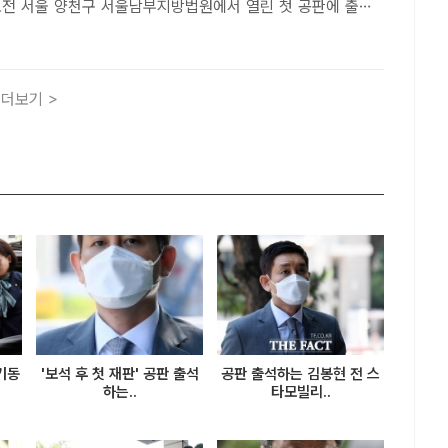
 오전 서울 양천구 서울남부지방법원에서 열린 첫 공판에 출석
더팩트DB[더팩트ㅣ강주영 기자] 검찰이 '라임 김봉현 로비 의
 기동민 전 더불어민주당 의원과 김영춘 전 국회 사무총장(..
더보기 >
기동
'보석 후 첫 재판' 공판 출석
공판 출석하는 김봉현 전 스
하는..
타모빌리..