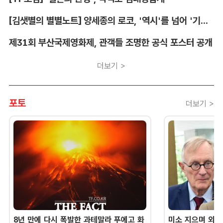
[김샛별의 별별노트] 양세종의 로코, '역시'를 넘어 '기대 이상'
제31회 부산국제영화제, 관객들 조명한 공식 포스터 공개
더보기 >
포토
더보기 >
8년 만에 다시 폭발한 과테말라 푸에고 화
미소 지으며 외교