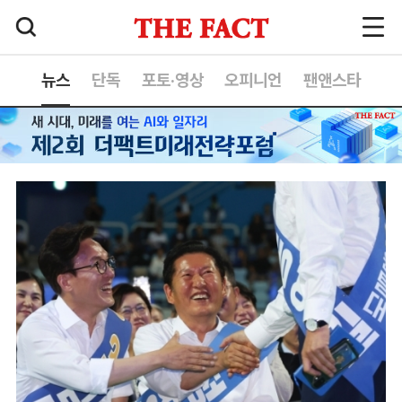
뉴스
단독
포토·영상
오피니언
팬앤스타