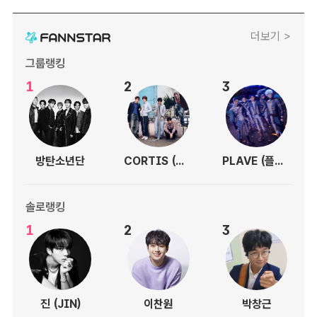
더보기 >
그룹랭킹
1
2
3
방탄소년단
CORTIS (코르티스)
PLAVE (플레이브)
솔로랭킹
1
2
3
진 (JIN)
이찬원
박창근