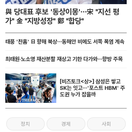
與 당대표 후보 '동상이몽'…宋 "지선 평
가" 金 "지방성장" 鄭 "합당"
태풍 '찬홈' 日 향해 북상…동해안 비에도 서쪽 폭염 계속
최태원·노소영 재산분할 재상고 기한 다가와…향방 주목
[비즈토크<상>] 삼성은 쌓고
SK는 잇고…'포스트 HBM' 주
도권 누가 잡을까
정치
경제
사회