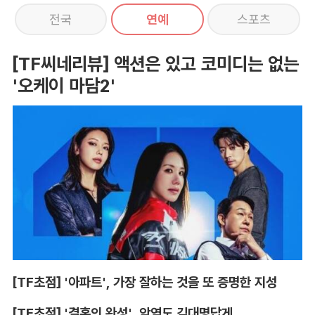
전국
연예
스포츠
[TF씨네리뷰] 액션은 있고 코미디는 없는
'오케이 마담2'
[TF초점] '아파트', 가장 잘하는 것을 또 증명한 지성
[TF초점] '결혼의 완성', 악역도 김대명답게