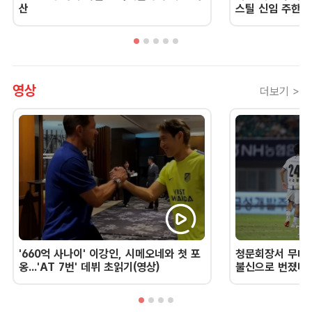
산
스틸 신임 주한 
영상
더보기 >
'660억 사나이' 이강인, 시메오네와 첫 포
청문회장서 무너진
옹...'AT 7번' 데뷔 초읽기(영상)
불신으로 번졌다 