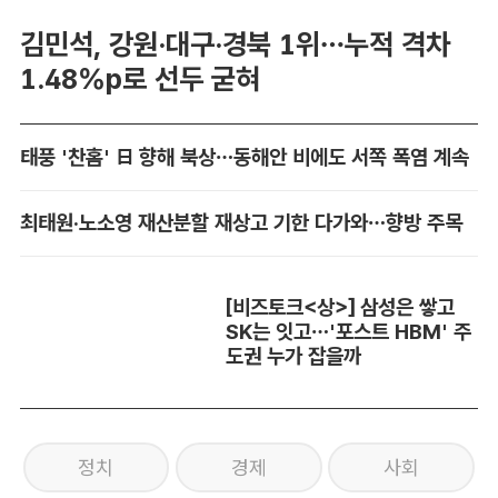
김민석, 강원·대구·경북 1위…누적 격차
1.48%p로 선두 굳혀
태풍 '찬홈' 日 향해 북상…동해안 비에도 서쪽 폭염 계속
최태원·노소영 재산분할 재상고 기한 다가와…향방 주목
[비즈토크<상>] 삼성은 쌓고
SK는 잇고…'포스트 HBM' 주
도권 누가 잡을까
정치
경제
사회