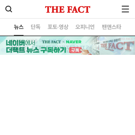
뉴스
단독
포토·영상
오피니언
팬앤스타