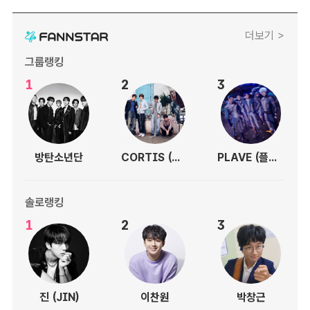
더보기 >
그룹랭킹
1
2
3
방탄소년단
CORTIS (코르티스)
PLAVE (플레이브)
솔로랭킹
1
2
3
진 (JIN)
이찬원
박창근