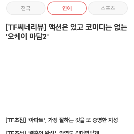
전국
연예
스포츠
[TF씨네리뷰] 액션은 있고 코미디는 없는
'오케이 마담2'
[TF초점] '아파트', 가장 잘하는 것을 또 증명한 지성
[TF초점] '결혼의 완성', 악역도 김대명답게