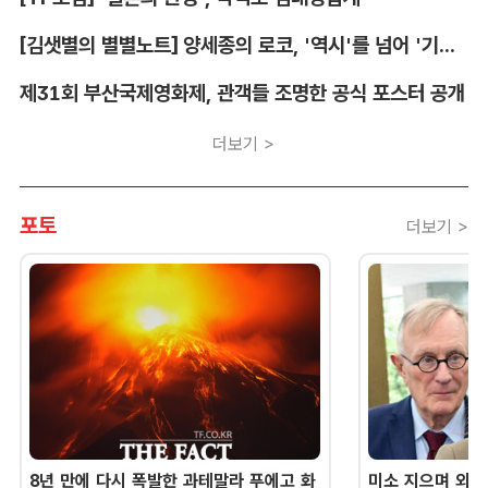
[김샛별의 별별노트] 양세종의 로코, '역시'를 넘어 '기대 이상'
제31회 부산국제영화제, 관객들 조명한 공식 포스터 공개
더보기 >
포토
더보기 >
8년 만에 다시 폭발한 과테말라 푸에고 화
미소 지으며 외교