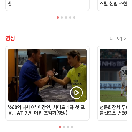
산
스틸 신임 주한 
영상
더보기 >
'660억 사나이' 이강인, 시메오네와 첫 포
청문회장서 무너진
옹...'AT 7번' 데뷔 초읽기(영상)
불신으로 번졌다 