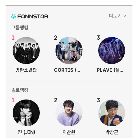
더보기 >
그룹랭킹
1
2
3
방탄소년단
CORTIS (코르티스)
PLAVE (플레이브)
솔로랭킹
1
2
3
진 (JIN)
이찬원
박창근