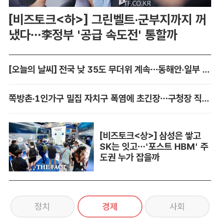
[비즈토크<하>] 그린벨트·군부지까지 꺼
냈다…李정부 '공급 속도전' 통할까
[오늘의 날씨] 전국 낮 35도 무더위 계속…동해안·일부 지역 비
쪽방촌·1인가구 밀집 자치구 폭염에 초긴장…구청장 직접 챙긴다
[비즈토크<상>] 삼성은 쌓고
SK는 잇고…'포스트 HBM' 주
도권 누가 잡을까
정치
경제
사회