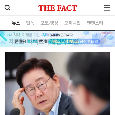
뉴스
단독
포토·영상
오피니언
팬앤스타