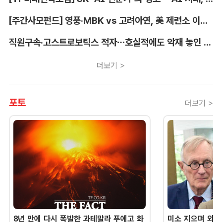
[주간사모펀드] 영풍·MBK vs 고려아연, 美 제련소 이름 두고 고발전
직원구속·고스트로보틱스 적자…호실적에도 악재 놓인 LIG D&A
더보기 >
포토
더보기 >
8년 만에 다시 폭발한 과테말라 푸에고 화
미소 지으며 외교