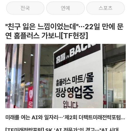
전국
연예
스포츠
"친구 잃은 느낌이었는데"…22일 만에 문
연 홈플러스 가보니[TF현장]
미래를 여는 AI와 일자리…'제2회 더팩트미래전략포럼' 참가 신청
[TF미래전략포럼] SK 'AI 전문가'의 경고…"AI 시대, 인재 격차 더 커진다"