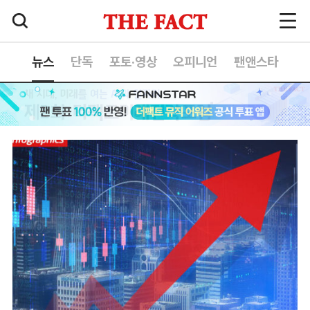
뉴스
단독
포토·영상
오피니언
팬앤스타