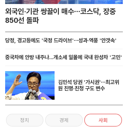
외국인·기관 쌍끌이 매수…코스닥, 장중
850선 돌파
당정, 경고등에도 '국정 드라이브'…성과·역풍 '안갯속'
중국차에 안방 내주나...개소세 일몰에 국내 완성차 '고민'
김민석 당권 '가시권'…최고위
원 친명·친청 구도 변수
정치
경제
사회