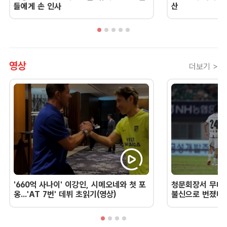
들에게 손 인사
산
영상
더보기 >
'660억 사나이' 이강인, 시메오네와 첫 포
청문회장서 무너진
옹...'AT 7번' 데뷔 초읽기(영상)
불신으로 번졌다 