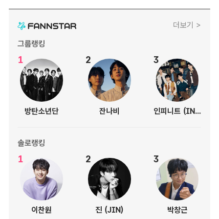
더보기 >
그룹랭킹
1
2
3
방탄소년단
잔나비
인피니트 (INFINITE)
솔로랭킹
1
2
3
이찬원
진 (JIN)
박창근