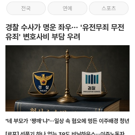
전국
연예
스포츠
경찰 수사가 명운 좌우… '유전무죄 무전
유죄' 변호사비 부담 우려
"네 부모가 '쨩깨'냐"…일상 속 혐오에 멍든 이주배경 청년
[르포] 선풍기 하나 없는 39도 비닐하우스…이주노동자의 '악몽같은 폭염'