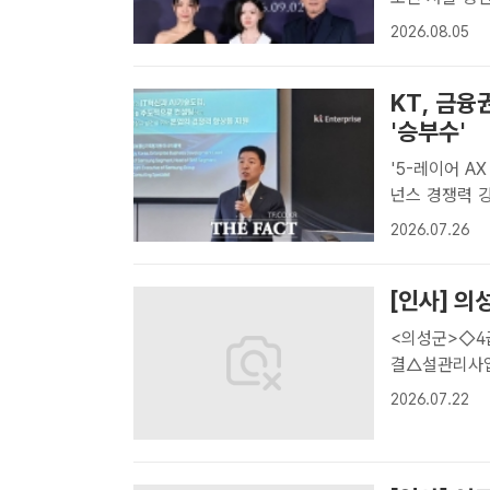
우 하지원, 김
2026.08.05
지윤 기자] 배
KT, 금융
'승부수'
'5-레이어 A
넌스 경쟁력 강조 박철우 KT 엔터프라이즈부문 금융사업본부
일 서울 종로구
2026.07.26
서 발표하고 있
[인사] 의
<의성군>◇4
결△설관리사업
재남◇5급 전
2026.07.22
배만환 △농업