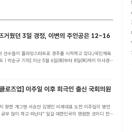
 뜨거웠던 3일 경정, 이변의 주인공은 12~16
 선수들이 플라잉스타트로 경주를 시작하고 있다./국민체육
 | 박순규 기자] 지난 5월 6일(화)부터 8일(목)까지 미사경
 3일 경정이 열렸다. 3일 연속으로 열리던 회차라 그런 것
 때보다 지정훈련부터 선수들의 승리욕이 남달랐다. 인코스, 선
 클로즈업] 이주일 이후 희극인 출신 국회의원
배지 향한 개그맨 서승만 김영민 비례대표 도전 이주일의 명언
이 하고 떠난다" 일갈 대한민국의 영원한 코미디 전
 故 이주일은 국회의원을 하다 정치판을 떠나면서 "지난 4년
 많이 하고 떠난다"고 털어놓아 또다른 화제가 됐다. /JTB..