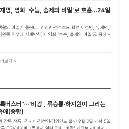
명, 영화 '수능, 출제의 비밀'로 호흡...24일
의 비밀이 풀린다...김영민·전석호도 합류 이선빈, 유재명,
(왼쪽 위부터 시계방향)이 영화 '수능, 출제의 비밀'로 뭉쳤
 엔터테인먼트, 에이스팩토리[더팩트｜박지윤 기자] 배우 이선빈
수능, 출제의 비밀'로 만난다.배급사 바른손이앤에이..
더보기 >
블록버스터"…'비광', 류승룡·하지원이 그리는
족애(종합)
원 감독 작품…김시아·김선영·김영민도 출연 9월 2일 개봉 5일
산구 CGV아이파크몰에서 열린 영화 '비광' 제작보고회에서 배