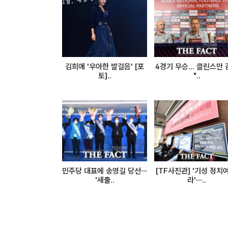
김희애 '우아한 발걸음' [포
4경기 무승... 클린스만
토]..
"..
민주당 대표에 송영길 당선…
[TF사진관] '기성 정치
'새출..
라'…..