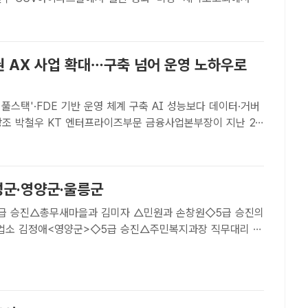
시아, 류승룡이 포즈를 취하고 있다. /남윤호 기자[더팩트｜박
우 류승룡과 하지원이 뭉친 '비광'이 드디어 ..
권 AX 사업 확대…구축 넘어 운영 노하우로
X 풀스택'·FDE 기반 운영 체계 구축 AI 성능보다 데이터·거버
장이 지난 24
 포시즌즈호텔 서울에서 열린 'KT 금융 AX 전략 스터디'에
다. /최문정 기자[더팩트ㅣ최문정 기자] KT가 ..
성군·영양군·울릉군
급 승진△총무새마을과 김미자 △민원과 손창원◇5급 승진의
소 김정애<영양군>◇5급 승진△주민복지과장 직무대리 이
보△기획예산실장 김민경 △재무과장 권영수 △종합민원과장
축산과장 박종수 △..