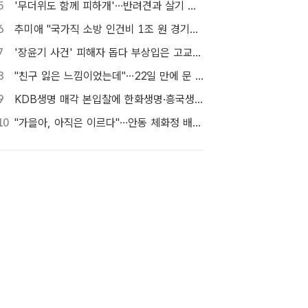
5
'무더위도 함께 피하개'…반려견과 살기 좋은 자치구는 어디
6
추미애 "국가직 소방 인건비 1조 원 경기도가 대납…재정개혁 시급"
7
'장윤기 사건' 피해자 돕다 부상입은 고교생 의상자 인정
8
"친구 잃은 느낌이었는데"…22일 만에 문 연 홈플러스 가보니[TF현장]
9
KDB생명 매각 본입찰에 한화생명·흥국생명·한투금융 등 3개사 참여
10
"가을아, 아직은 이르다"…안동 체화정 배롱나무의 마지막 여름