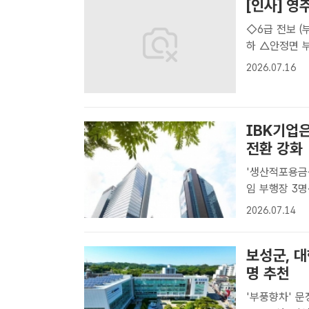
[인사] 영
◇6급 전보 
하 △안정면 
△기획예산실 
2026.07.16
보전산실 방주
IBK기업
전환 강화
'생산적포용금융
임 부행장 3명·본부장 11명 선임
직개편 및 정기
2026.07.14
기업은행이 정책
보성군, 대
명 추천
'부풍향차' 문정자, '