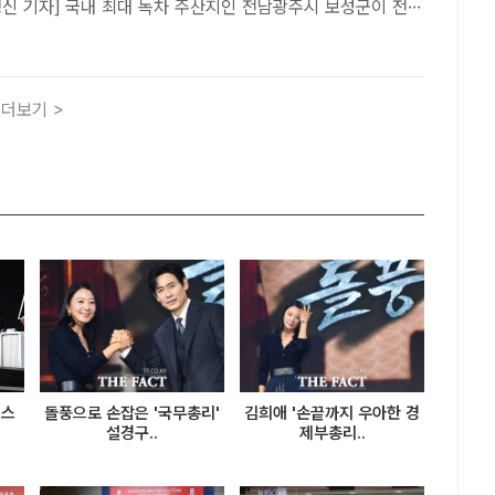
영신 기자] 국내 최대 녹차 주산지인 전남광주시 보성군이 전통
 계승해 온 장인 2명을 대한민국 식품명인 후보로 추천, '녹
상 강화에 나섰다.보성군은 농림축산식품부가 추진하는 '..
더보기 >
릭스
돌풍으로 손잡은 '국무총리'
김희애 '손끝까지 우아한 경
설경구..
제부총리..