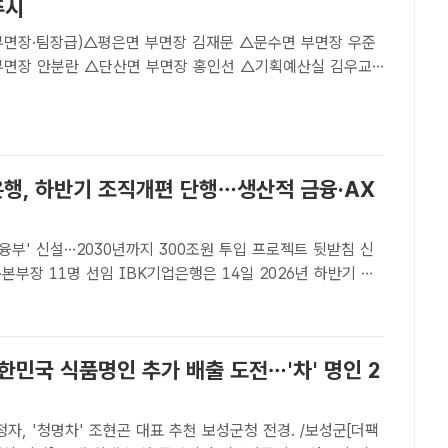
주시
(부면장·팀장급)△평은면 부면장 김재문 △문수면 부면장 우준
부면장 안분란 △단산면 부면장 홍인선 △기획예산실 김우교
안형진 △지방시대정책실 안수민 △기업지원실 김국현 △홍
윤 △홍보전산실 정창묵 △홍보전산실 ..
은행, 하반기 조직개편 단행…생산적 금융·AX
부' 신설…2030년까지 300조원 투입 프로젝트 뒷받침 신
 IBK기업은행은 14일 2026년 하반기 조
인사를 실시했다. /IBK기업은행[더팩트ㅣ이선영 기자] IBK
금융 기능 강화와 인공지능 전환(AX) 가속화에..
한민국 식품명인 추가 배출 도전…'차' 명인 2
청명차' 조현곤 대표 추천 보성군청 전경. /보성군[더팩