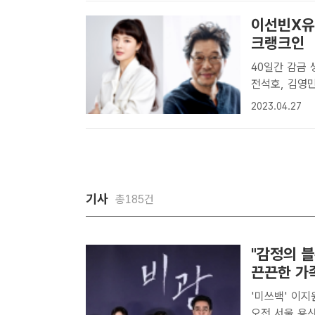
이선빈X유재
크랭크인
40일간 감금 생활
전석호, 김영민
다. /이니셜
2023.04.27
과 유재명이 '
기사
총185건
"감정의 
끈끈한 가
'미쓰백' 이지
오전 서울 용