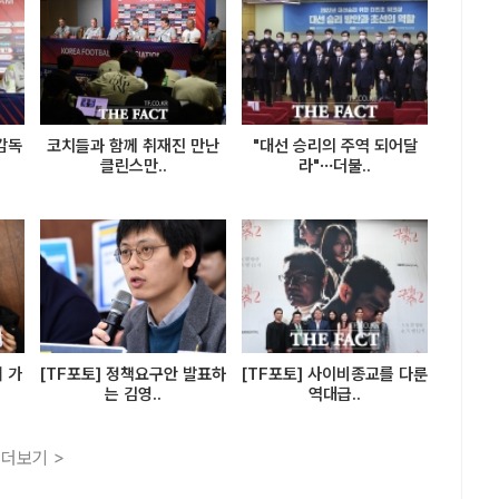
 감독
코치들과 함께 취재진 만난
"대선 승리의 주역 되어달
클린스만..
라"…더불..
여 가
[TF포토] 정책요구안 발표하
[TF포토] 사이비종교를 다룬
는 김영..
역대급..
더보기 >