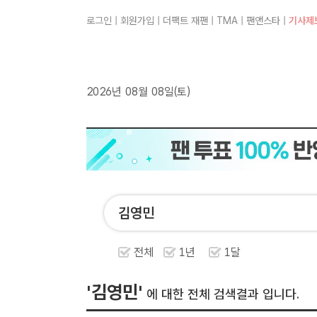
로그인
|
회원가입
|
더팩트 재팬
|
TMA
|
팬앤스타
|
기사제
2026년 08월 08일(토)
전체
1년
1달
'김영민'
에 대한 전체 검색결과 입니다.