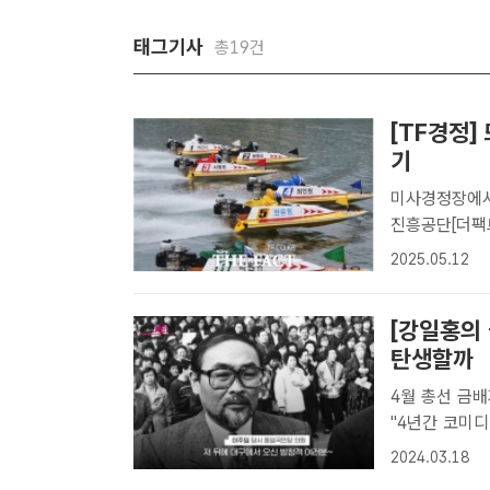
태그기사
총19건
[TF경정]
기
미사경정장에서
진흥공단[더팩트
정장에서는 특별
2025.05.12
인지 그 어느
배 기수..
[강일홍의
탄생할까
4월 총선 금
"4년간 코미디 공부 많
설로 남아있는
2024.03.18
간 코미디 공부