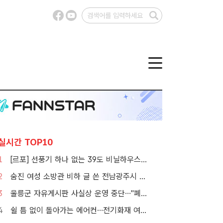
실시간 TOP10
1
[르포] 선풍기 하나 없는 39도 비닐하우스…이주노동자의 '악몽같은 폭염'
2
숨진 여성 소방관 비하 글 쓴 전남광주시 공무원 입건
3
울릉군 자유게시판 사실상 운영 중단…"폐쇄" vs "소통창구 지켜야"
4
쉴 틈 없이 돌아가는 에어컨…전기화재 여름철에 몰린다