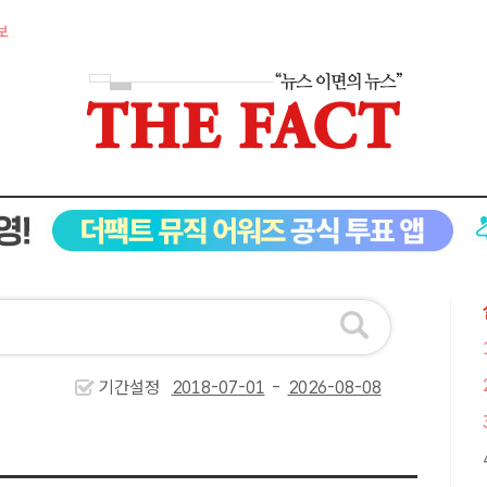
보
기간설정
-