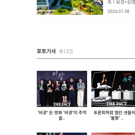
트 l 보성=김
차 제조 기술을
2026.07.08
차수도'의 위
포토기사
총13건
'비광' 든 영화 '비광'의 주역
토론회처럼 열린 넷플
들..
'돌풍' ..