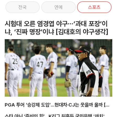
전국
연예
스포츠
시험대 오른 염경엽 야구…‘과대 포장’이
냐, ‘진짜 명장’이냐 [김대호의 야구생각]
PGA 투어 ‘승강제 도입’...현대차·CJ는 웃을까 울까 [박호윤의 IN&OUT]
스타 아닌 ‘준비의 힘’...K리그 뒤흔든 국민은행 '까치' 사단 [이영규의 비욘더매치]