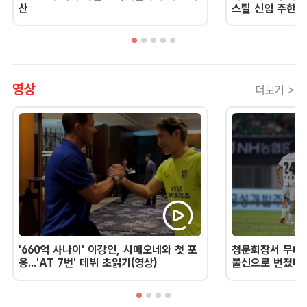
산
스틸 신임 주한 
영상
더보기 >
'660억 사나이' 이강인, 시메오네와 첫 포
청문회장서 무너진
옹...'AT 7번' 데뷔 초읽기(영상)
불신으로 번졌다 