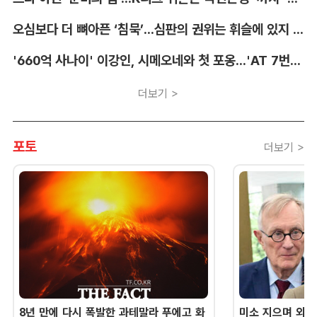
오심보다 더 뼈아픈 ‘침묵’...심판의 권위는 휘슬에 있지 않다 [박순규의 창]
'660억 사나이' 이강인, 시메오네와 첫 포옹...'AT 7번' 데뷔 초읽기
더보기 >
포토
더보기 >
8년 만에 다시 폭발한 과테말라 푸에고 화
미소 지으며 외교