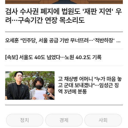
검사 수사권 폐지에 법원도 '재판 지연' 우
려…구속기간 연장 목소리도
오세훈 "민주당, 서울 공급 기반 무너뜨려…'적반하장' 도 넘어"
[속보] 서울도 40도 넘었다…노원 40.2도 기록
고 채상병 어머니 "누가 마음 놓
고 군대 보내겠나"…임성근 징
역 3년에 분통
정치
경제
사회