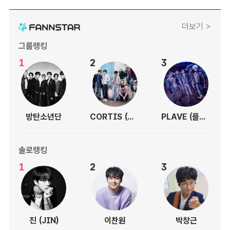
더보기 >
그룹랭킹
1
2
3
방탄소년단
CORTIS (코르티스)
PLAVE (플레이브)
솔로랭킹
1
2
3
진 (JIN)
이찬원
박창근