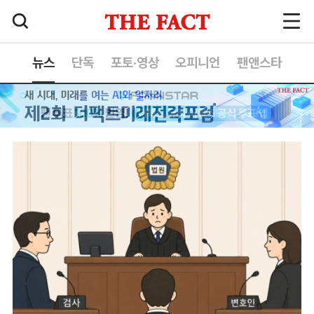
뉴스
단독
포토·영상
오피니언
팬앤스타