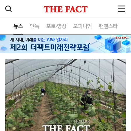
뉴스
단독
포토·영상
오피니언
팬앤스타