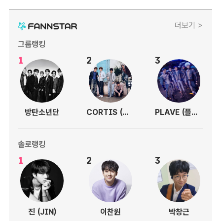
더보기 >
그룹랭킹
1
2
3
방탄소년단
CORTIS (코르티스)
PLAVE (플레이브)
솔로랭킹
1
2
3
진 (JIN)
이찬원
박창근