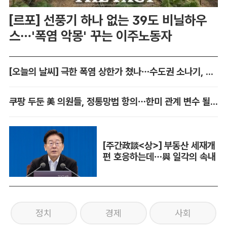
[르포] 선풍기 하나 없는 39도 비닐하우
스…'폭염 악몽' 꾸는 이주노동자
[오늘의 날씨] 극한 폭염 상한가 쳤나…수도권 소나기, 동해안에 폭우
쿠팡 두둔 美 의원들, 정통망법 항의…한미 관계 변수 될까
[주간政談<상>] 부동산 세재개
편 호응하는데…與 일각의 속내
정치
경제
사회