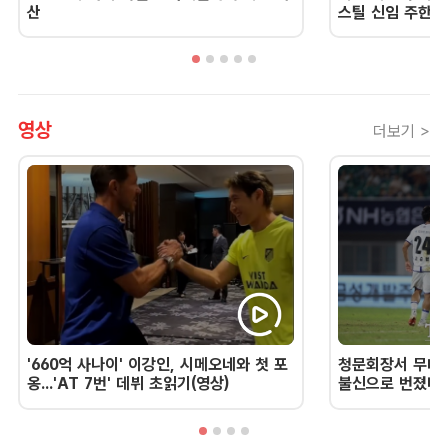
산
스틸 신임 주한 
영상
더보기 >
'660억 사나이' 이강인, 시메오네와 첫 포
청문회장서 무너진
옹...'AT 7번' 데뷔 초읽기(영상)
불신으로 번졌다 