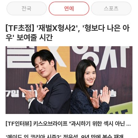
전국
연예
스포츠
[TF초점] '재벌X형사2', '형보다 나은 아
우' 보여줄 시간
[TF인터뷰] 키스오브라이프 "과시하기 위한 섹시 아닌 당당함"
'메이드 인 코리아 시즌2' 정우성, 9년 만에 복수 재개