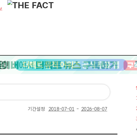
보
기간설정
-