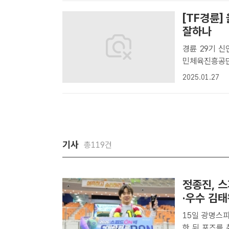
[TF경륜]
잘하나
경륜 29기 신
민체육진흥공단
29기 신인들이
2025.01.27
신인들 가운데 
기사
총119건
정종진, 
·우수 김태
15일 광명스
한 뒤 포즈를 