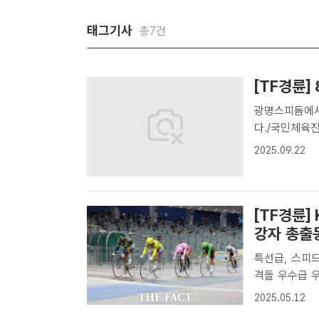
태그기사
총7건
[TF경륜]
광명스피돔에서
다./국민체육진
는다면 김포팀,
2025.09.22
만 무려 19
팀으로 평가..
[TF경륜]
강자 총출
특선급, 스피
격돌 우수급 우승후보 
경주에서 임채빈
2025.05.12
국민체육진흥공단