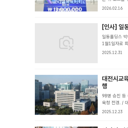
대상경륜 ‘20
2026.02.16
내렸다. 특선급
[인사] 일
일동홀딩스 박대창 회장 승진 일동제
1월1일자로 
그룹은 일동제
2025.12.31
인 박대창 부회
대전시교육
행
98명 승진 등 
육청 전경. 
일 98명의 승
2025.12.23
령 20명을 포