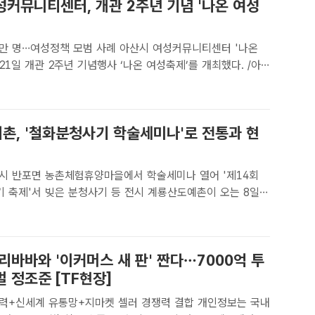
성커뮤니티센터, 개관 2주년 기념 '나온 여성
성정책 모범 사례 아산시 여성커뮤니티센터 '나온
난 21일 개관 2주년 기념행사 ‘나온 여성축제’를 개최했다. /아
아산=정효기 기자] 충남 아산시는 지난 21일 여성커뮤니티센
' 개관 2주년을 맞아 내·외빈과 시..
촌, '철화분청사기 학술세미나'로 전통과 현
주시 반포면 농촌체험휴양마을에서 학술세미나 열어 '제14회
서 빚은 분청사기 등 전시 계룡산도예촌이 오는 8일
분청사기 학술세미나' 포스터. /게룡산 도예촌[더팩트ㅣ공주=
 계룡산 분청사기의 맥을 이어온 계룡산도예촌이 오는 8일 공
리바바와 '이커머스 새 판' 짠다…7000억 투
 정조준 [TF현장]
력+신세계 유통망+지마켓 셀러 경쟁력 결합 개인정보는 국내