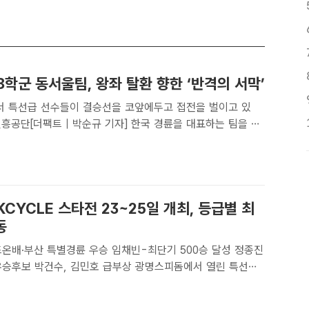
 8학군 동서울팀, 왕좌 탈환 향한 ‘반격의 서막’
 특선급 선수들이 결승선을 코앞에두고 접전을 벌이고 있
흥공단[더팩트 | 박순규 기자] 한국 경륜을 대표하는 팀을 꼽
 수성팀, 동서울팀을 꼽을 수 있다. 그중에서도 특선급 선수
명을 보유한 김포팀은 그야말로 독주 체제를 굳건히 하며 최강의
 KCYCLE 스타전 23~25일 개최, 등급별 최
동
드온배·부산 특별경륜 우승 임채빈-최단기 500승 달성 정종진
박건수, 김민호 급부상 광명스피돔에서 열린 특선급
(5번)과 정종진(2번)이 결승선 앞에서 경합을 벌이고 있다./
[더팩트 | 박순규 기자] 올해 두 번째 대상 경륜 ‘..