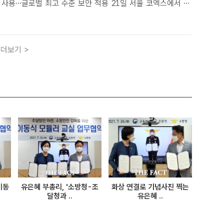
글로벌 최고 수준 보안 적용 21일 서울 코엑스에서 열
자간담회에서 경영진들이 지마켓의 새로운 전략에 대해 소개하
쪽부터) 장승환 지마켓 대표, 이민규 영업본부장, 이민기 셀러그
더보기 >
이동
유은혜 부총리, '소방청-조
화상 연결로 기념사진 찍는
달청과 ..
유은혜 ..