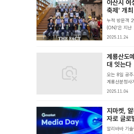
아산시 여
축제' 개최
누적 방문객 2만 명…여
(ON)’은 지
산시[더팩트ㅣ
2025.11.24
터 ‘나온(ON)
계룡산도예
대 잇는다
오는 8일 공
계룡산분청사기 축제'
펼치는 '철화
2025.11.04
김형중 기자]
주시 반..
지마켓, 알
자로 글로벌
알리바바 기술