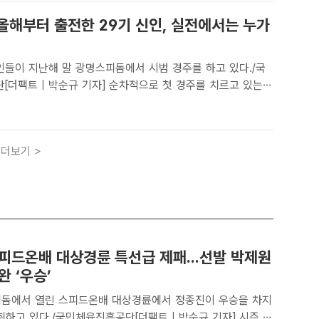
 올해부터 출전한 29기 신인, 실전에서는 누가
인들이 지난해 말 광명스피돔에서 시범 경주를 하고 있다./국
[더팩트 | 박순규 기자] 순차적으로 첫 경주를 치르고 있는
 경륜 경주에 새로운 활력을 불어넣고 있다. 총 20명의 29기
훈련원 졸업 순위 8위인 김동하(29기, B2, 금정)만이 아..
더보기 >
스피드온배 대상경륜 특선급 제패...선발 박제원
완 ‘우승’
피돔에서 열린 스피드온배 대상경륜에서 정종진이 우승을 차지
취하고 있다./국민체육진흥공단[더팩트 | 박순규 기자] 시즌 첫