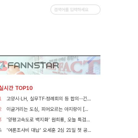
실시간 TOP10
1
고양시·LH, 실무TF·정례회의 등 합의…긴밀한 협력체계 구축
2
이글거리는 도심, 피어오르는 아지랑이 [TF사진관]
3
'양평고속도로 백지화' 원희룡, 오늘 특검 2차 피의자 조사
4
'여론조사비 대납' 오세훈 2심 21일 첫 공판…1심 당선무효형