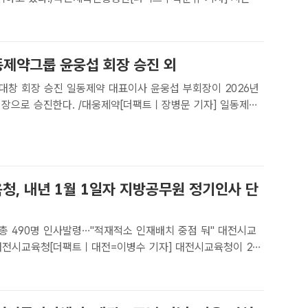
26 스피드온배 대상경륜’이 지난 15일 광명스피돔에서 막을
에서는 ‘경륜 황제’ 정종진(20기·SS·김포..
동제약그룹 윤웅섭 회장 승진 외
약 대표이사 윤웅섭 부회장이 2026년
회장으로 승진한다. /대웅제약[더팩트ㅣ장병문 기자] 일동제약
약 대표이사 윤웅섭 부회장을 회장으로, 일동홀딩스 대표이사
장을 회장으로 승진 발령한다고 31일 밝혔다.<일동제약>..
청, 내년 1월 1일자 지방공무원 정기인사 단
총 490명 인사발령…"적재적소 인재배치 중점 둬" 대전시교
/ 대전시교육청[더팩트ㅣ대전=이병수 기자] 대전시교육청이 23
진인사(4급 3명, 5급 12명 6급 이하 83명)와 신규공무원 발
함한 총 490명 규모의 내년 1월 1일자 지방..