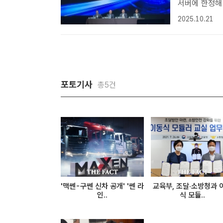
서버에 한정해 사용…
린 지마켓 기
2025.10.21
고 있다. (왼
로..
포토기사
총5건
'맥쎈-구쎈 신차 공개' '쎈 라
교육부, 조달·소방청과 
인..
식 모듈..