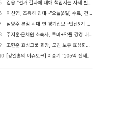
5
김용 "선거 결과에 대해 책임지는 자세 필요해"…정청래 정조준
6
이신영, 조용히 입대…"오늘(6일) 수료, 건강하게 돌아올 것"
7
남양주 본점 시대 연 경기신보…민선9기 맞춰 '4S 혁신' 시동
8
주지훈·문채원 소속사, 루머+악플 강경 대응…"익명글도 법적 절차 가능"
9
조현준 효성그룹 회장, 모친 보유 효성화학 지분 전량 매입
10
[강일홍의 이슈토크] 이승기 '105억 전세금' 비상…오늘 만기, 돌려받을 수 있나?