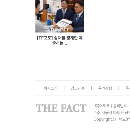
[TF포토] 심재철 징계안 제
출하는 ..
회사소개
|
광고제휴
|
윤리강령
|
독
(주)더팩트 | 등록번호: 
주소:서울시 마포구 성
Copyrightⓒ더팩트(