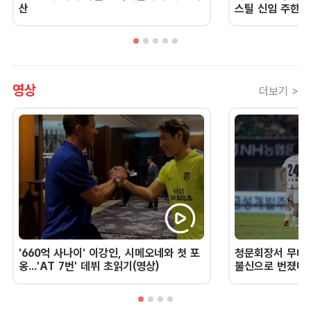
산
스틸 신임 주한 
영상
더보기 >
'660억 사나이' 이강인, 시메오네와 첫 포
청문회장서 무너진
옹...'AT 7번' 데뷔 초읽기(영상)
불신으로 번졌다 