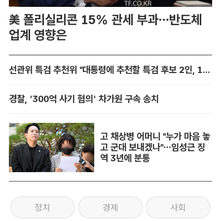
美 폴리실리콘 15% 관세 부과…반도체
업계 영향은
선관위 특검 추천위 "대통령에 추천할 특검 후보 2인, 14일 확정"
경찰, '300억 사기 혐의' 차가원 구속 송치
고 채상병 어머니 "누가 마음 놓
고 군대 보내겠나"…임성근 징
역 3년에 분통
정치
경제
사회