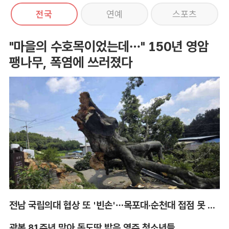
전국
연예
스포츠
"마을의 수호목이었는데…" 150년 영암
팽나무, 폭염에 쓰러졌다
전남 국립의대 협상 또 '빈손'…목포대·순천대 접점 못 찾아
광복 81주년 맞아 독도땅 밟은 영주 청소년들