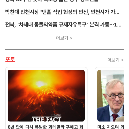
박찬대 인천시장 "맨홀 작업 현장의 안전, 인천시가 가장 앞장서겠다"
전북, '차세대 동물의약품 규제자유특구' 본격 가동…11개 기업 1273억 투자
더보기 >
포토
더보기 >
8년 만에 다시 폭발한 과테말라 푸에고 화
미소 지으며 외교