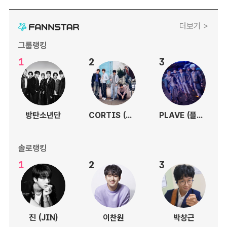
더보기 >
그룹랭킹
1
2
3
방탄소년단
CORTIS (코르티스)
PLAVE (플레이브)
솔로랭킹
1
2
3
진 (JIN)
이찬원
박창근