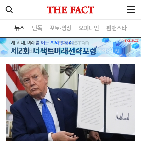
뉴스
단독
포토·영상
오피니언
팬앤스타