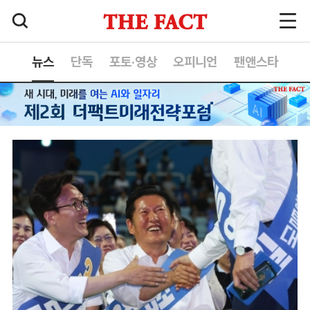
뉴스
단독
포토·영상
오피니언
팬앤스타