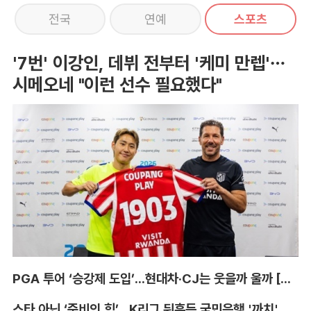
전국
연예
스포츠
'7번' 이강인, 데뷔 전부터 '케미 만렙'…
시메오네 "이런 선수 필요했다"
PGA 투어 ‘승강제 도입’...현대차·CJ는 웃을까 울까 [박호윤의 IN&OUT]
스타 아닌 ‘준비의 힘’...K리그 뒤흔든 국민은행 '까치' 사단 [이영규의 비욘더매치]