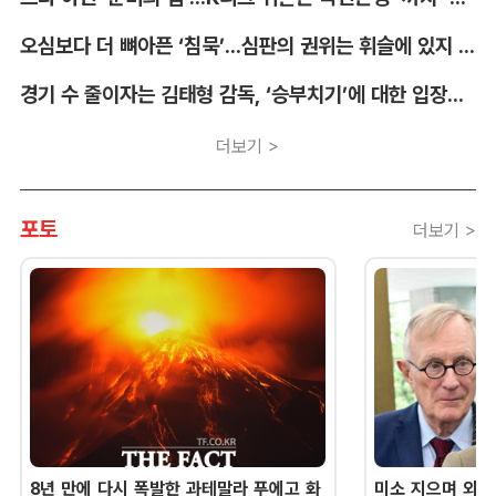
오심보다 더 뼈아픈 ‘침묵’...심판의 권위는 휘슬에 있지 않다 [박순규의 창]
경기 수 줄이자는 김태형 감독, ‘승부치기’에 대한 입장부터 밝혀야 [김대호의 야구생각]
더보기 >
포토
더보기 >
8년 만에 다시 폭발한 과테말라 푸에고 화
미소 지으며 외교