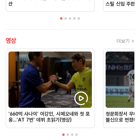
산
스틸 신임 주한 
영상
더보기 >
'660억 사나이' 이강인, 시메오네와 첫 포
청문회장서 무너진
옹...'AT 7번' 데뷔 초읽기(영상)
불신으로 번졌다 