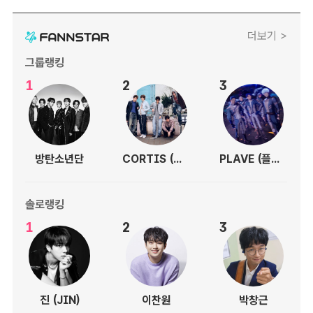
더보기 >
그룹랭킹
1
2
3
방탄소년단
CORTIS (코르티스)
PLAVE (플레이브)
솔로랭킹
1
2
3
진 (JIN)
이찬원
박창근