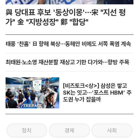
與 당대표 후보 '동상이몽'…宋 "지선 평
가" 金 "지방성장" 鄭 "합당"
태풍 '찬홈' 日 향해 북상…동해안 비에도 서쪽 폭염 계속
최태원·노소영 재산분할 재상고 기한 다가와…향방 주목
[비즈토크<상>] 삼성은 쌓고
SK는 잇고…'포스트 HBM' 주
도권 누가 잡을까
정치
경제
사회