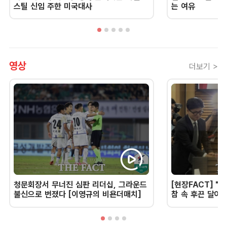
스틸 신임 주한 미국대사
는 여유
영상
더보기 >
청문회장서 무너진 심판 리더십, 그라운드
[현장FACT] "한
불신으로 번졌다 [이영규의 비욘더매치]
참 속 후끈 달아