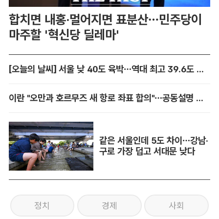
합치면 내홍·멀어지면 표분산…민주당이
마주할 '혁신당 딜레마'
[오늘의 날씨] 서울 낮 40도 육박…역대 최고 39.6도 위협
이란 "오만과 호르무즈 새 항로 좌표 합의"…공동설명 발표 임박
같은 서울인데 5도 차이…강남·
구로 가장 덥고 서대문 낮다
정치
경제
사회