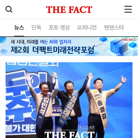
뉴스
단독
포토·영상
오피니언
팬앤스타