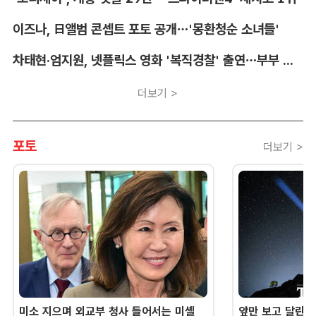
이즈나, 日앨범 콘셉트 포토 공개…'몽환청순 소녀들'
차태현·엄지원, 넷플릭스 영화 '복직경찰' 출연…부부 호흡
더보기 >
포토
더보기 >
미소 지으며 외교부 청사 들어서는 미셸
앞만 보고 달린