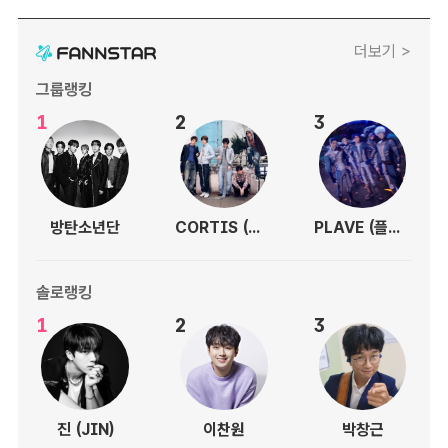
더보기 >
그룹랭킹
1
2
3
방탄소년단
CORTIS (코르티스)
PLAVE (플레이브)
솔로랭킹
1
2
3
진 (JIN)
이찬원
박창근