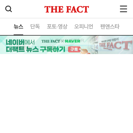
뉴스
단독
포토·영상
오피니언
팬앤스타