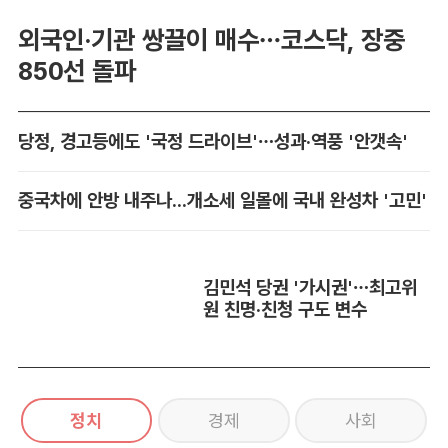
외국인·기관 쌍끌이 매수…코스닥, 장중
850선 돌파
당정, 경고등에도 '국정 드라이브'…성과·역풍 '안갯속'
중국차에 안방 내주나...개소세 일몰에 국내 완성차 '고민'
김민석 당권 '가시권'…최고위
원 친명·친청 구도 변수
정치
경제
사회