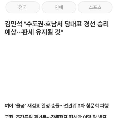
전국
연예
스포츠
김민석 "수도권·호남서 당대표 경선 승리
예상…판세 유지될 것"
여야 '올공' 재검표 일정 충돌…선관위 3차 청문회 파행
국힘, 조강특위 재가동…장동혁표 혁신안 이달 말 발표