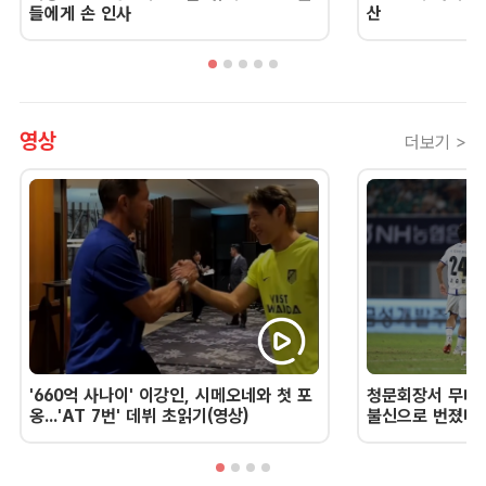
들에게 손 인사
산
영상
더보기 >
'660억 사나이' 이강인, 시메오네와 첫 포
청문회장서 무너진
옹...'AT 7번' 데뷔 초읽기(영상)
불신으로 번졌다 