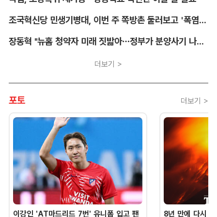
조국혁신당 민생기병대, 이번 주 쪽방촌 둘러보고 '폭염 종합 대책' 낸다
장동혁 "뉴홈 청약자 미래 짓밟아…정부가 분양사기 나선 것"
더보기 >
포토
더보기 >
이강인 'AT마드리드 7번' 유니폼 입고 팬
8년 만에 다시 