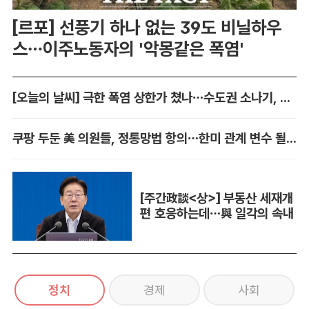
[르포] 선풍기 하나 없는 39도 비닐하우
스…이주노동자의 '악몽같은 폭염'
[오늘의 날씨] 극한 폭염 상한가 쳤나…수도권 소나기, 동해안에 폭우
쿠팡 두둔 美 의원들, 정통망법 항의…한미 관계 변수 될까
[주간政談<상>] 부동산 세재개
편 호응하는데…與 일각의 속내
정치
경제
사회