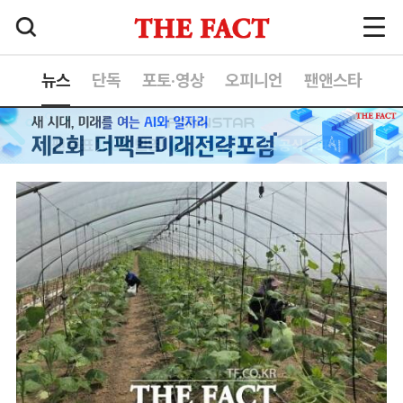
뉴스
단독
포토·영상
오피니언
팬앤스타