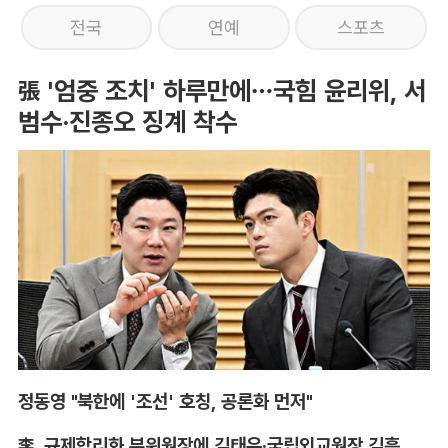
전국
연예
스포츠
張 '엄중 조치' 하루만에…국힘 윤리위, 서
범수·진종오 징계 착수
정동영 "북한에 '조선' 호칭, 공론화 먼저"
李, 규제합리화 부위원장에 김태유·국립외교원장 김흥규 임명