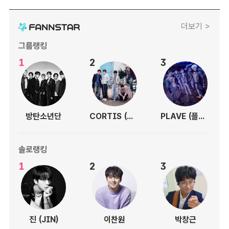
더보기 >
그룹랭킹
1
2
3
방탄소년단
CORTIS (코르티스)
PLAVE (플레이브)
솔로랭킹
1
2
3
진 (JIN)
이찬원
박창근