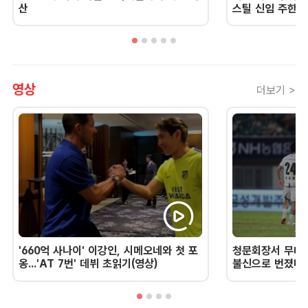
산
스틸 신임 주한 
영상
더보기 >
'660억 사나이' 이강인, 시메오네와 첫 포
청문회장서 무너진
옹...'AT 7번' 데뷔 초읽기(영상)
불신으로 번졌다 