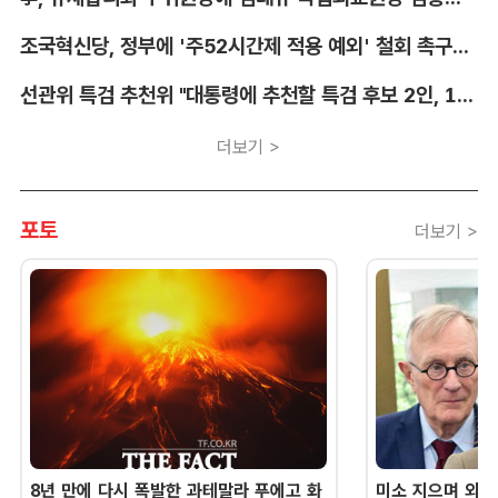
조국혁신당, 정부에 '주52시간제 적용 예외' 철회 촉구…"흥정 대상 아냐"
선관위 특검 추천위 "대통령에 추천할 특검 후보 2인, 14일 확정"
더보기 >
포토
더보기 >
8년 만에 다시 폭발한 과테말라 푸에고 화
미소 지으며 외교