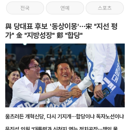
전국
연예
스포츠
與 당대표 후보 '동상이몽'…宋 "지선 평
가" 金 "지방성장" 鄭 "합당"
움츠러든 개혁신당, 다시 기지개…합당이냐 독자노선이냐
문진석 의원 "대통령과 신천지 엮는 정치공작…책임 물어야"