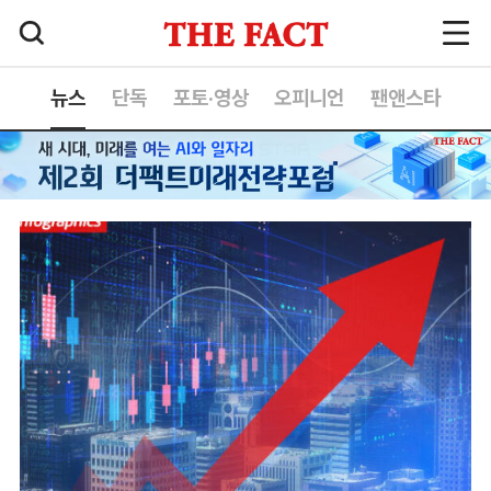
뉴스
단독
포토·영상
오피니언
팬앤스타