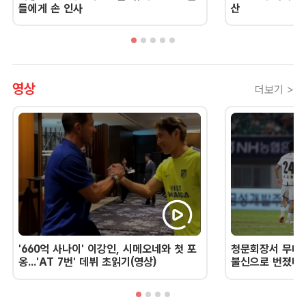
들에게 손 인사
산
영상
더보기 >
'660억 사나이' 이강인, 시메오네와 첫 포
청문회장서 무너진
옹...'AT 7번' 데뷔 초읽기(영상)
불신으로 번졌다 