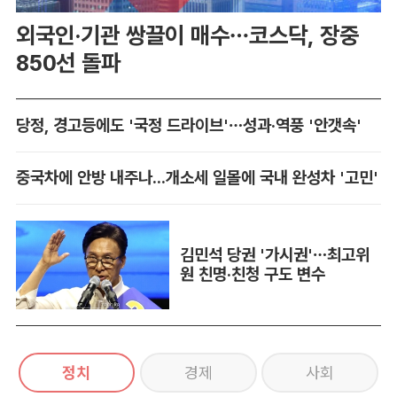
외국인·기관 쌍끌이 매수…코스닥, 장중
850선 돌파
당정, 경고등에도 '국정 드라이브'…성과·역풍 '안갯속'
중국차에 안방 내주나...개소세 일몰에 국내 완성차 '고민'
김민석 당권 '가시권'…최고위
원 친명·친청 구도 변수
정치
경제
사회