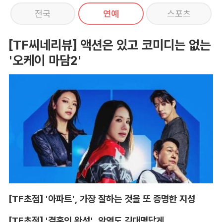
전국
연예
스포츠
[TF씨네리뷰] 액션은 있고 코미디는 없는
'오케이 마담2'
[TF초점] '아파트', 가장 잘하는 것을 또 증명한 지성
[TF초점] '결혼의 완성', 악역도 김대명답게