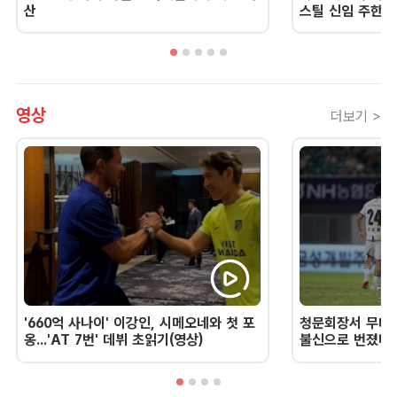
산
스틸 신임 주한 
영상
더보기 >
'660억 사나이' 이강인, 시메오네와 첫 포
청문회장서 무너진
옹...'AT 7번' 데뷔 초읽기(영상)
불신으로 번졌다 