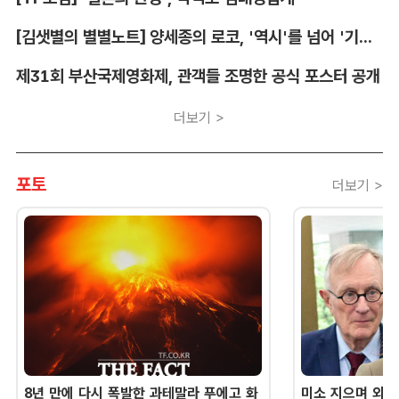
[김샛별의 별별노트] 양세종의 로코, '역시'를 넘어 '기대 이상'
제31회 부산국제영화제, 관객들 조명한 공식 포스터 공개
더보기 >
포토
더보기 >
8년 만에 다시 폭발한 과테말라 푸에고 화
미소 지으며 외교