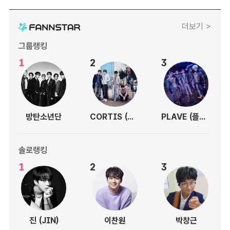
더보기 >
그룹랭킹
1
2
3
방탄소년단
CORTIS (코르티스)
PLAVE (플레이브)
솔로랭킹
1
2
3
진 (JIN)
이찬원
박창근