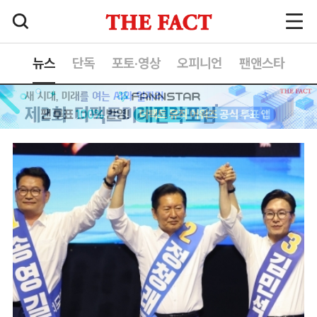
뉴스
단독
포토·영상
오피니언
팬앤스타