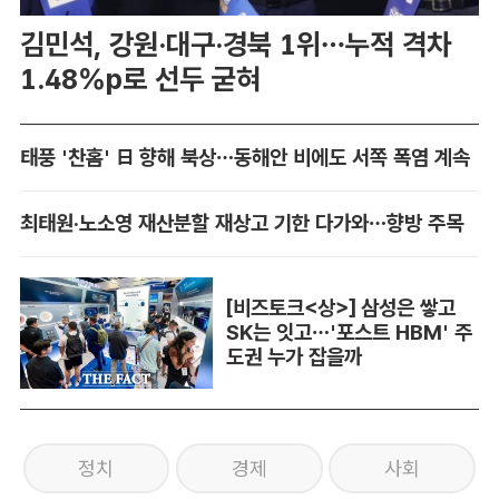
김민석, 강원·대구·경북 1위…누적 격차
1.48%p로 선두 굳혀
태풍 '찬홈' 日 향해 북상…동해안 비에도 서쪽 폭염 계속
최태원·노소영 재산분할 재상고 기한 다가와…향방 주목
[비즈토크<상>] 삼성은 쌓고
SK는 잇고…'포스트 HBM' 주
도권 누가 잡을까
정치
경제
사회