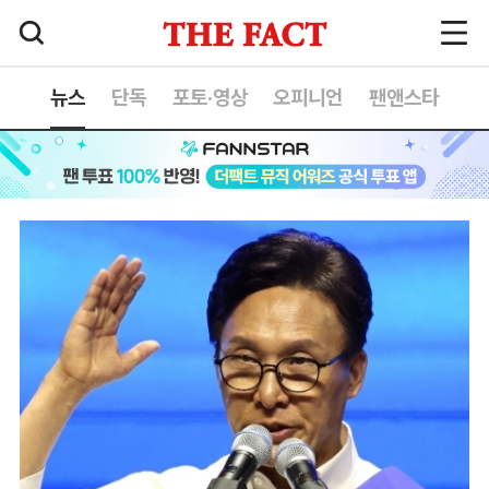
뉴스
단독
포토·영상
오피니언
팬앤스타