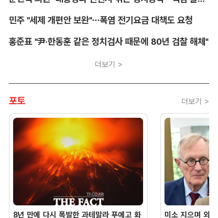
민주 "세제 개편안 보완"…폭염 전기요금 대책도 요청
홍준표 "尹·한동훈 같은 정치검사 때문에 80년 검찰 해체"
더보기 >
포토
더보기 >
8년 만에 다시 폭발한 과테말라 푸에고 화
미소 지으며 외교