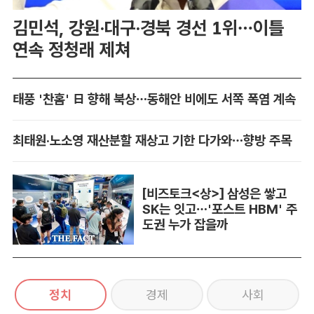
김민석, 강원·대구·경북 경선 1위…이틀
연속 정청래 제쳐
태풍 '찬홈' 日 향해 북상…동해안 비에도 서쪽 폭염 계속
최태원·노소영 재산분할 재상고 기한 다가와…향방 주목
[비즈토크<상>] 삼성은 쌓고
SK는 잇고…'포스트 HBM' 주
도권 누가 잡을까
정치
경제
사회