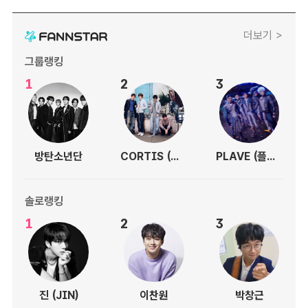
더보기 >
그룹랭킹
1
2
3
방탄소년단
CORTIS (코르티스)
PLAVE (플레이브)
솔로랭킹
1
2
3
진 (JIN)
이찬원
박창근