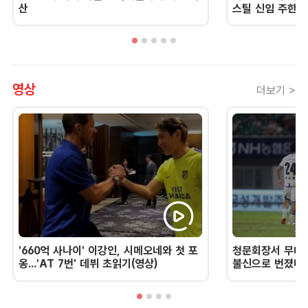
산
스틸 신임 주한 
영상
더보기 >
'660억 사나이' 이강인, 시메오네와 첫 포
청문회장서 무너진
옹...'AT 7번' 데뷔 초읽기(영상)
불신으로 번졌다 