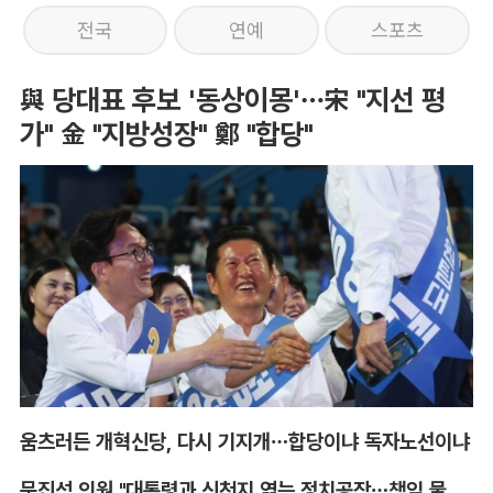
전국
연예
스포츠
與 당대표 후보 '동상이몽'…宋 "지선 평
가" 金 "지방성장" 鄭 "합당"
움츠러든 개혁신당, 다시 기지개…합당이냐 독자노선이냐
문진석 의원 "대통령과 신천지 엮는 정치공작…책임 물어야"