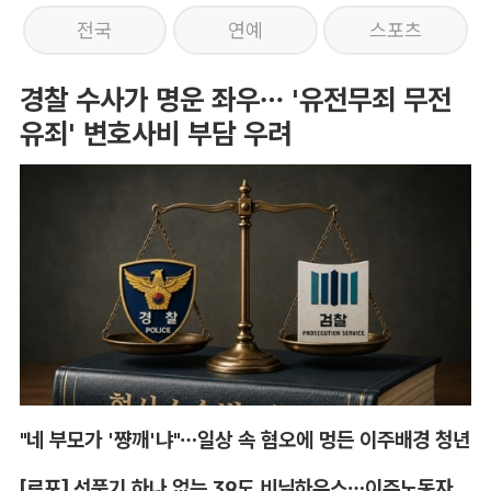
전국
연예
스포츠
경찰 수사가 명운 좌우… '유전무죄 무전
유죄' 변호사비 부담 우려
"네 부모가 '쨩깨'냐"…일상 속 혐오에 멍든 이주배경 청년
[르포] 선풍기 하나 없는 39도 비닐하우스…이주노동자의 '악몽같은 폭염'