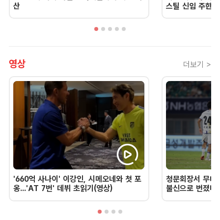
산
스틸 신임 주한 
영상
더보기 >
'660억 사나이' 이강인, 시메오네와 첫 포
청문회장서 무너진
옹...'AT 7번' 데뷔 초읽기(영상)
불신으로 번졌다 