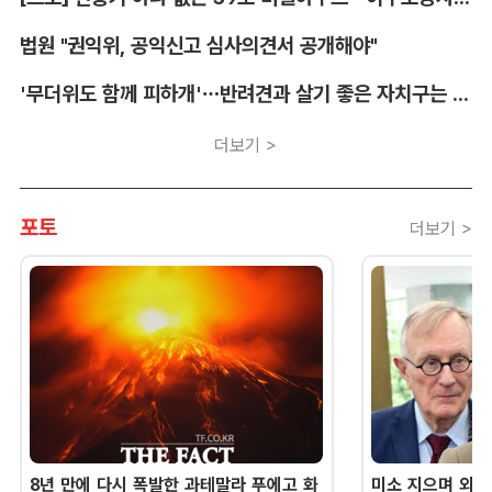
법원 "권익위, 공익신고 심사의견서 공개해야"
'무더위도 함께 피하개'…반려견과 살기 좋은 자치구는 어디
더보기 >
포토
더보기 >
8년 만에 다시 폭발한 과테말라 푸에고 화
미소 지으며 외교