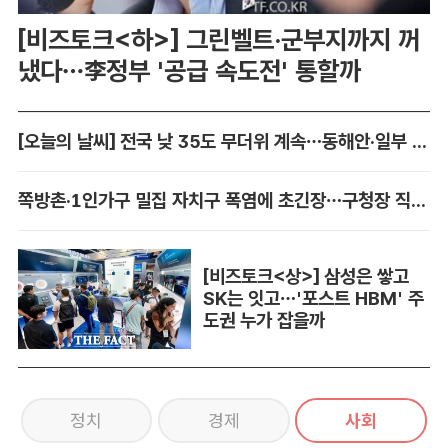
[비즈토크<하>] 그린벨트·군부지까지 꺼
냈다…李정부 '공급 속도전' 통할까
[오늘의 날씨] 전국 낮 35도 무더위 계속…동해안·일부 지역 비
쪽방촌·1인가구 밀집 자치구 폭염에 초긴장…구청장 직접 챙긴다
[비즈토크<상>] 삼성은 쌓고
SK는 잇고…'포스트 HBM' 주
도권 누가 잡을까
정치
경제
사회