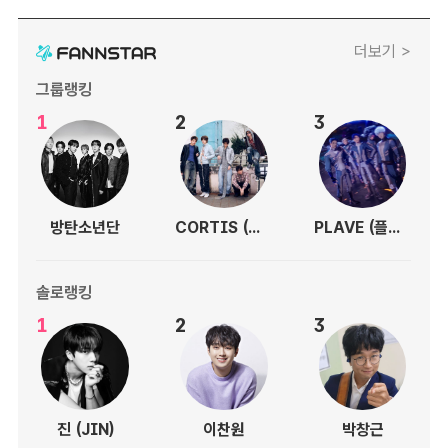
더보기 >
그룹랭킹
1
2
3
방탄소년단
CORTIS (코르티스)
PLAVE (플레이브)
솔로랭킹
1
2
3
진 (JIN)
이찬원
박창근