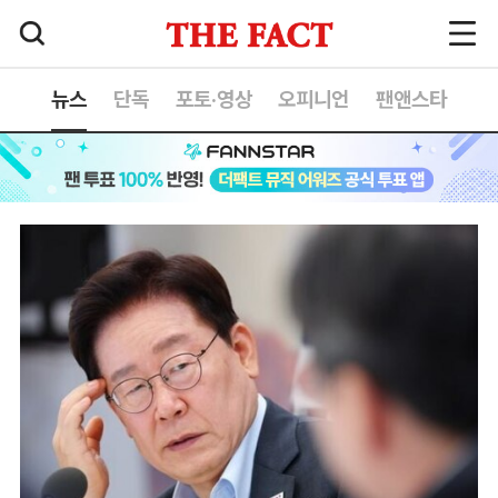
뉴스
단독
포토·영상
오피니언
팬앤스타