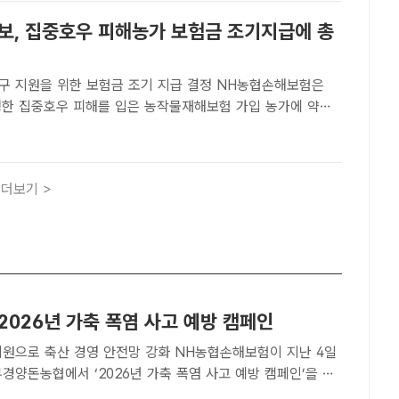
보, 집중호우 피해농가 보험금 조기지급에 총
원을 위한 보험금 조기 지급 결정 NH농협손해보험은
발생한 집중호우 피해를 입은 농작물재해보험 가입 농가에 약
규모의 재해보험금을 신속하게 지급하겠다고 밝혔다. /NH농협
트ㅣ이선영 기자] NH농협손해보험은 9월 발생한 집중호우
더보기 >
2026년 가축 폭염 사고 예방 캠페인
축산 경영 안전망 강화 NH농협손해보험이 지난 4일
경양돈농협에서 ‘2026년 가축 폭염 사고 예방 캠페인’을 실
농협손해보험[더팩트 | 김태환 기자] 폭염이 기승을 부리는 가