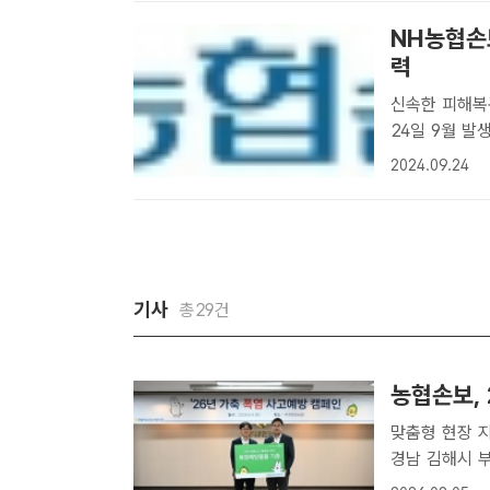
NH농협손
력
신속한 피해복구 지
24일 9월 
200여억원 
2024.09.24
손해보험[더팩
피해를 입은..
기사
총29건
농협손보, 
맞춤형 현장 지원으로 
경남 김해시 부
시했다. /NH