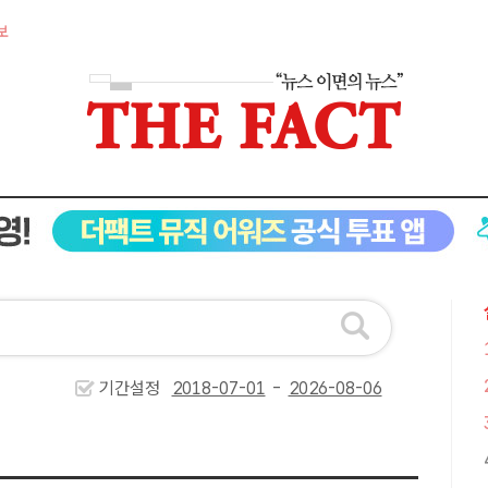
보
기간설정
-