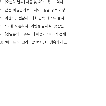
5
[오늘의 날씨] 서울 낮 40도 육박…역대 최고 39.6도 위협
6
같은 서울인데 5도 차이…강남·구로 가장 덥고 서대문 낮다
7
리센느, '전참시' 최초 단독 게스트 출격…8일 방송
8
'그래, 이혼하자' 이민정·김지석, 엇갈린 시선…이별의 시작
9
[강일홍의 이슈토크] 이승기 '105억 전세금' 비상…오늘 만기, 돌려받을 수 있나?
10
'메이드 인 코리아2' 현빈, 더 냉혹하게 더 커진 욕망으로