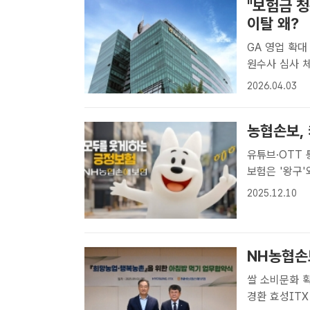
"보험금 청
이탈 왜?
GA 영업 확
원수사 심사 체계 '도마' 지난해 하반기 농
명 중 6~7명
2026.04.03
해보험[더팩트
농협손보, 
유튜브·OTT 통
보험은 '왕구'
손해보험[더팩
2025.12.10
'므앙이'를 활
NH농협손
쌀 소비문화 확산 취지
경환 효성ITX