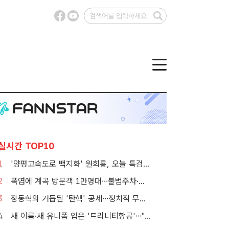
실시간 TOP10
1
'양평고속도로 백지화' 원희룡, 오늘 특검 2차 피의자 조사
2
폭염에 계곡 방문객 1만명대…불법주차·쓰레기는 골치
3
장동혁의 거듭된 '탄핵' 공세…정치적 무게감은 뚝
4
새 이름·새 유니폼 입은 '트리니티항공'…"고객 경험 바꾼다"[TF현장]