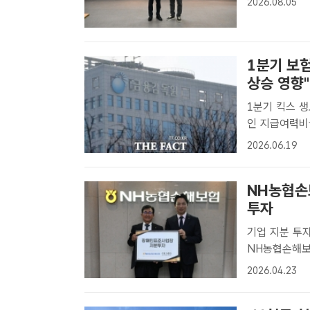
2026.08.05
운데 NH농협손
1분기 보
상승 영향"
1분기 킥스 생보 207
인 지급여력비율
환 기자] 보험
2026.06.19
킥스)이 당기순
NH농협손
투자
기업 지분 투자와
NH농협손해보
념해 사진 촬영
2026.04.23
농협손해보험은