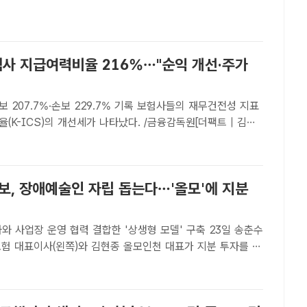
해보험이 가축 폭염 사고 예방 캠페인을 열었다.5일 ..
험사 지급여력비율 216%…"순익 개선·주가
.7%·손보 229.7% 기록 보험사들의 재무건전성 지표
(K-ICS)의 개선세가 나타났다. /금융감독원[더팩트 | 김태
사들의 재무건전성을 나타내는 지표인 지급여력비율(K-ICS,
이익 개선과 주가 상승으로 가용자본이 늘어난 것이 ..
보, 장애예술인 자립 돕는다…'올모'에 지분
 사업장 운영 협력 결합한 '상생형 모델' 구축 23일 송춘수
험 대표이사(왼쪽)와 김현종 올모인천 대표가 지분 투자를 기
을 하고 있다. /NH농협손해보험[더팩트 | 김태환 기자] NH
 장애인 고용 평등 확산과 사회적 가치 실현을 위해 장애인..