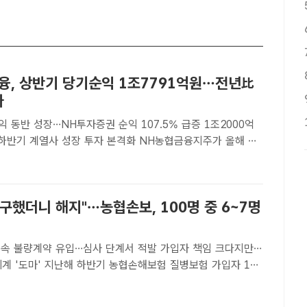
융, 상반기 당기순익 1조7791억원…전년比
가
 동반 성장…NH투자증권 순익 107.5% 급증 1조2000억
열사 성장 투자 본격화 NH농협금융지주가 올해 상
이 1조7791억원으로 전년 동기 대비 9.2% 증가했다고 밝
협금융지주[더팩트 | 김태환 기자] NH농협금융지주가 ..
구했더니 해지"…농협손보, 100명 중 6~7명
대 속 불량계약 유입…심사 단계서 적발 가입자 책임 크다지만…
협손해보험 질병보험 가입자 100
이 보험금 청구 후 계약이 해지된 것으로 나타났다. /NH농협손
ㅣ김정산 기자] 지난해 하반기 농협손해보험 질병보..