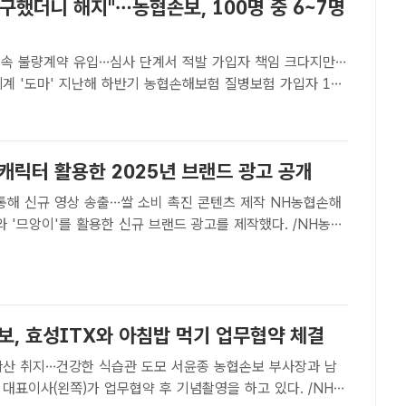
구했더니 해지"…농협손보, 100명 중 6~7명
대 속 불량계약 유입…심사 단계서 적발 가입자 책임 크다지만…
협손해보험 질병보험 가입자 100
이 보험금 청구 후 계약이 해지된 것으로 나타났다. /NH농협손
ㅣ김정산 기자] 지난해 하반기 농협손해보험 질병보..
캐릭터 활용한 2025년 브랜드 광고 공개
해 신규 영상 송출…쌀 소비 촉진 콘텐츠 제작 NH농협손해
와 '므앙이'를 활용한 신규 브랜드 광고를 제작했다. /NH농협
트ㅣ김정산 기자] NH농협손해보험은 대표 캐릭터인 '왕구'와
용해 광고를 제작했다고 10일 밝혔다.이번 광고는 ..
보, 효성ITX와 아침밥 먹기 업무협약 체결
…건강한 식습관 도모 서윤종 농협손보 부사장과 남
 대표이사(왼쪽)가 업무협약 후 기념촬영을 하고 있다. /NH농