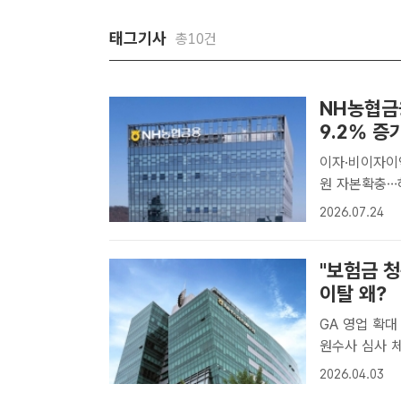
태그기사
총10건
NH농협금
9.2% 증
이자·비이자이익
원 자본확충…하반기 계
반기 당기순이익
2026.07.24
혔다. /NH농
"보험금 청
이탈 왜?
GA 영업 확
원수사 심사 체계 '도마' 지난해 하반기 농
명 중 6~7명
2026.04.03
해보험[더팩트