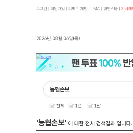
로그인
|
회원가입
|
더팩트 재팬
|
TMA
|
팬앤스타
|
기사제
2026년 08월 06일(목)
전체
1년
1달
'농협손보'
에 대한 전체 검색결과 입니다.