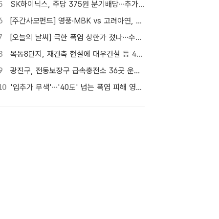
5
SK하이닉스, 주당 375원 분기배당…추가 주주환원 예고
6
[주간사모펀드] 영풍·MBK vs 고려아연, 美 제련소 이름 두고 고발전
7
[오늘의 날씨] 극한 폭염 상한가 쳤나…수도권 소나기, 동해안에 폭우
8
목동8단지, 재건축 현설에 대우건설 등 4곳…경쟁 입찰 성사될까
9
광진구, 전동보장구 급속충전소 36곳 운영…수리비도 지원
10
'입추가 무색'…'40도' 넘는 폭염 피해 영화관으로 [TF사진관]