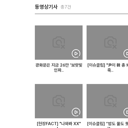
동영상기사
총7건
광화문은 지금 26만 '보랏빛
[이슈클립] "尹이 韓 총
인파..
죽..
[현장FACT] "나와봐 XX"
[이슈클립] “밥도 물도 