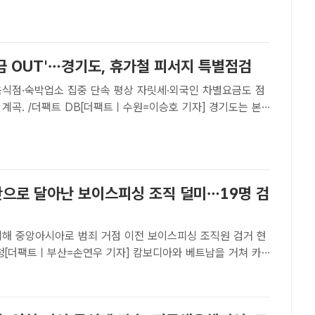
보를 위해 8월 한 달간 하천·계곡 불법행위 특별단속에 ..
금 OUT'…경기도, 휴가철 피서지 특별점검
음식점·숙박업소 집중 단속 평상 자릿세·외국인 차별요금도 점
 피서지 바가지요금 근절을 위한 대대적인 현장 점검에 돌입
밝혔다.도는 이달 말까지를 '여름 휴가철 물가안정 특별대책기
으로 달아난 보이스피싱 조직 덜미…19명 검
아시아로 범죄 거점 이전 보이스피싱 조직원 검거 현
찰청[더팩트ㅣ부산=손연우 기자] 캄보디아와 베트남을 거쳐 카
범죄 거점을 옮긴 한국인 보이스피싱 조직이 부산경찰의 국제
에 덜미를 잡혔다.부산경찰청 반부패경제범죄수사대는 경찰청,