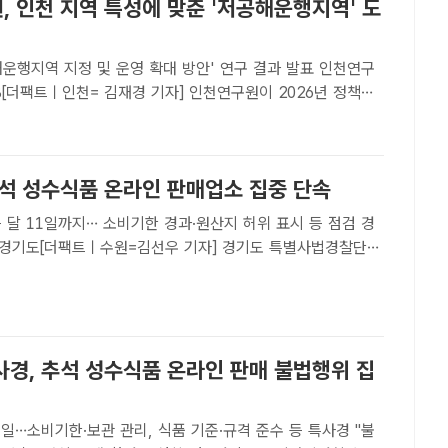
, 인천 지역 특성에 맞춘 '저공해운행지역' 도
행지역 지정 및 운영 확대 방안' 연구 결과 발표 인천연구
B[더팩트ㅣ인천= 김재경 기자] 인천연구원이 2026년 정책연
한 '수도권 저공해운행지역 지정 및 운영 확대 방안' 결과보고
.인천연구원이 4일 발표한 보고서에 따르면 인천은 공항과
추석 성수식품 온라인 판매업소 집중 단속
 달 11일까지… 소비기한 경과·원산지 허위 표시 등 점검 경
 /경기도[더팩트ㅣ수원=김선우 기자] 경기도 특별사법경찰단은
 온라인 판매업소를 집중 단속한다고 4일 밝혔다.경기도 특별
는 31일부터 다음 달 11일까지 업소 360곳을 대상..
사경, 추석 성수식품 온라인 판매 불법행위 집
1일…소비기한·보관 관리, 식품 기준·규격 준수 등 특사경 "불