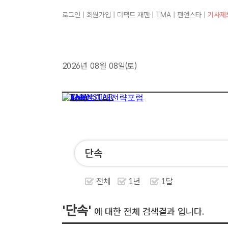
로그인
|
회원가입
|
더팩트 재팬
|
TMA
|
팬앤스타
|
기사제
2026년 08월 08일(토)
전체
1년
1달
'단속'
에 대한 전체 검색결과 입니다.