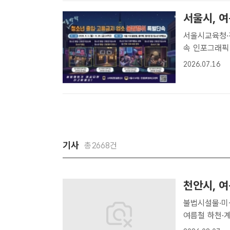
서울시, 
서울시교육청·경찰과 합동단속 청소
속 인포그래픽
년의 유해환경
2026.07.16
업소 특별단속
과 ..
기사
총2668건
천안시, 
불법시설물·미신고 
여름철 하천·
안=정효기 기