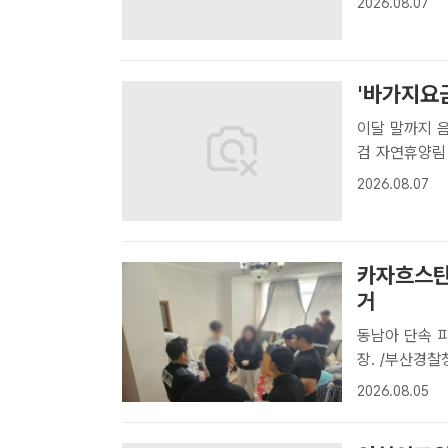
2026.08.07
피서객 안전 확
'바가지요
이달 말까지 
검 자연휴양림 계곡. /더팩트 DB[더팩트ㅣ수원=이승호 기자] 경기도는 본
격적인 휴가철
2026.08.07
했다고 7일 
간'..
카자흐스탄
거
동남아 단속 피해 중앙
장. /부산경
자흐스탄까지 
2026.08.05
공조 수사 끝
카자흐스..