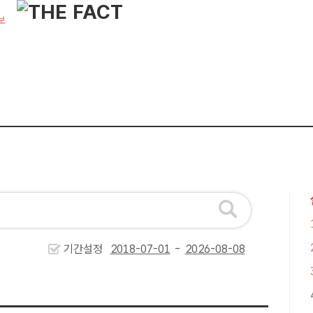
보
기간설정
-