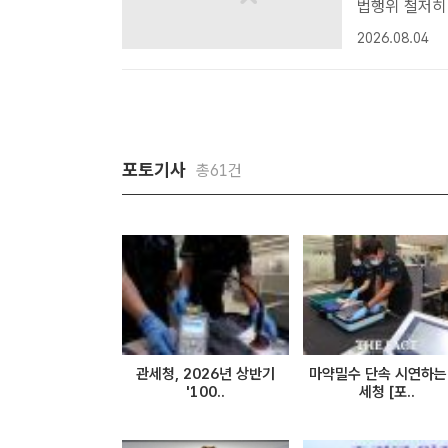
법행위 철저히 단속…
오는 31일부
2026.08.04
중 단속 안내 
포토기사
총61건
관세청, 2026년 상반기
마약밀수 단속 시연하는
'100..
세청 [포..