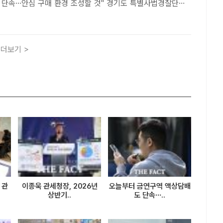
안심 구매 환경 조성할 것" 경기도 특별사법경찰단이
터 9월 11일까지 진행하는 추석 성수식품 온라인 판매업소 집
포스터 /경기도[더팩트ㅣ수원=양규원 기자] ..
더보기 >
 관
이종욱 관세청장, 2026년
오늘부터 금연구역 액상담배
상반기..
도 단속…..