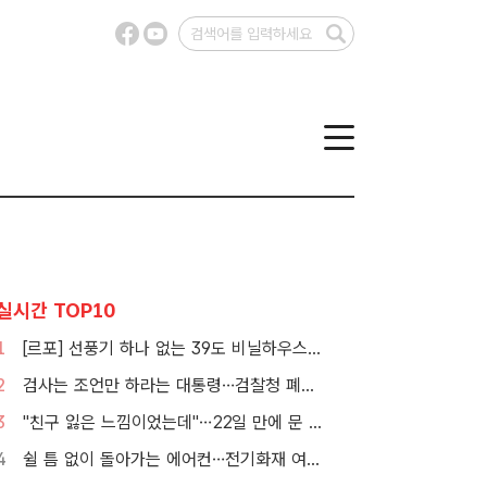
실시간 TOP10
1
[르포] 선풍기 하나 없는 39도 비닐하우스…이주노동자의 '악몽같은 폭염'
2
검사는 조언만 하라는 대통령…검찰청 폐지 앞둔 합수본 '딜레마'
3
"친구 잃은 느낌이었는데"…22일 만에 문 연 홈플러스 가보니[TF현장]
4
쉴 틈 없이 돌아가는 에어컨…전기화재 여름철에 몰린다