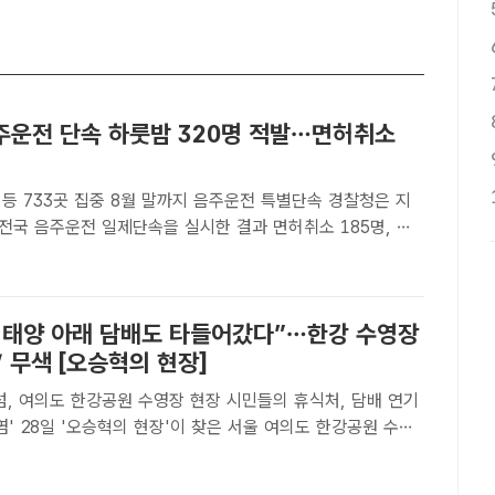
주운전 단속 하룻밤 320명 적발…면허취소
 733곳 집중 8월 말까지 음주운전 특별단속 경찰청은 지
 전국 음주운전 일제단속을 실시한 결과 면허취소 185명, 면
, 측정거부 6명 등 총 320명을 적발했다고 1일 밝혔다./경찰
봉 기자] 경찰이 여름 휴가철 전국 음주운전 일제단..
 태양 아래 담배도 타들어갔다”…한강 수영장
’ 무색 [오승혁의 현장]
의도 한강공원 수영장 현장 시민들의 휴식처, 담배 연기
 한강공원 수영
에 있는 담배 꽁초. /여의도=오승혁 기자[더팩트｜여의도 한강
자] "수영장 내에서는 흡연과 음주가 금지돼 있습니다..