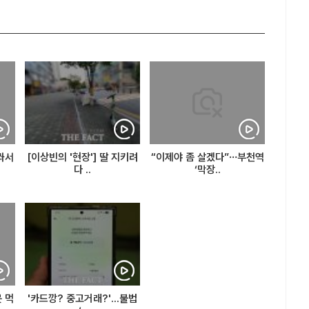
 쏴서
[이상빈의 '현장'] 딸 지키려
“이제야 좀 살겠다”…부천역
다 ..
‘막장..
못 먹
'카드깡? 중고거래?'...불법