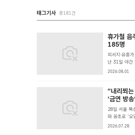
태그기사
총181건
휴가철 음
185명
피서지·유흥가 등
난 31일 야간
허정지 129명
2026.08.01
청[더팩트ㅣ김영
“내리쬐는
‘금연 방송
28일 서울 뚝섬, 여
와 꽁초로 '오염' 28일 '오승혁의 현장'이 찾은 서울 여의도
장 입구 인근
2026.07.28
공원=오승혁 기