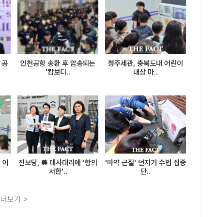
 공
인천공항 송환 후 압송되는
청주세관, 충북도내 어린이
'캄보디..
대상 마..
 어
진보당, 美 대사대리에 '항의
'마약 근절' 던지기 수법 집중
서한'..
단..
더보기 >