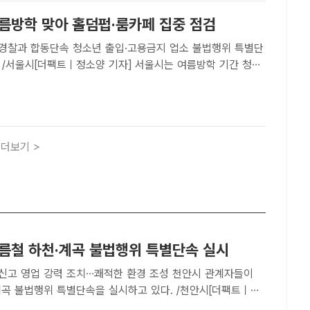
여름방학 맞아 홀덤펍·룸카페 집중 점검
년 출입·고용금지 업소 불법행위 특별단
 /서울시[더팩트ㅣ정소양 기자] 서울시는 여름방학 기간 청소
 노출을 막기 위해 홀덤펍과 룸카페 등 청소년 출입·고용금지
에 나선다.서울시 민생사법경찰국은 다음 달 3~28일 홀덤펍
더보기 >
여름철 하천·계곡 불법행위 특별단속 실시
영업 강력 조치…쾌적한 환경 조성 천안시 관계자들이
계곡 불법행위 특별단속을 실시하고 있다. /천안시[더팩트ㅣ천
자] 충남 천안시가 여름 휴가철을 맞아 자연환경 훼손 방지와