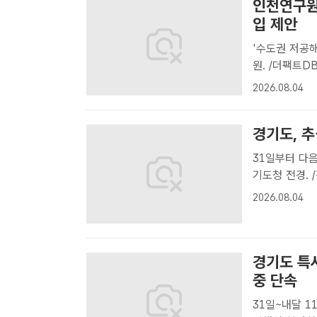
인천연구원
입 제안
'수도권 저공해운
원. /더팩트D
구과제로 수행
2026.08.04
서를 발표했다
항..
경기도, 
31일부터 다음
기도청 전경.
추석 성수식품
2026.08.04
사법경찰단은 오
경기도 특
중 단속
31일~내달 1