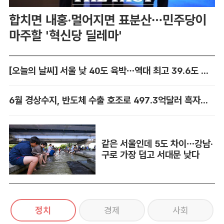
합치면 내홍·멀어지면 표분산…민주당이
마주할 '혁신당 딜레마'
[오늘의 날씨] 서울 낮 40도 육박…역대 최고 39.6도 위협
6월 경상수지, 반도체 수출 호조로 497.3억달러 흑자…역대 최대
같은 서울인데 5도 차이…강남·
구로 가장 덥고 서대문 낮다
정치
경제
사회