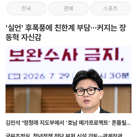
전국
연예
스포츠
'실언' 후폭풍에 친한계 부담…커지는 장
동혁 자신감
김민석 "정청래 지도부에서 '호남 메가프로젝트' 흔들릴 것"
국무조정실, 청년정책 전담 부처 신설 검토…관계장관회의도 계속