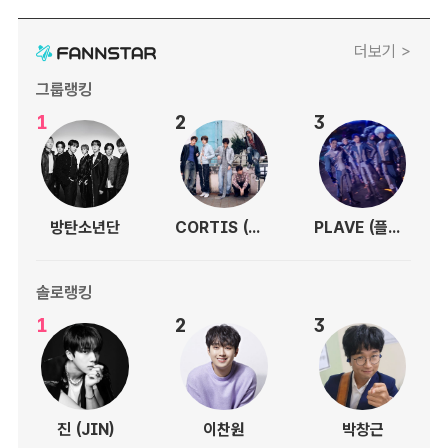
더보기 >
그룹랭킹
1
2
3
방탄소년단
CORTIS (코르티스)
PLAVE (플레이브)
솔로랭킹
1
2
3
진 (JIN)
이찬원
박창근