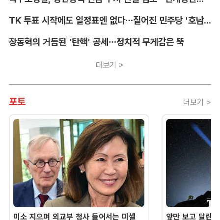
TK 투표 시작에도 일정표엔 없다…짙어진 민주당 '호남 쏠림'
장동혁의 거듭된 '탄핵' 공세…정치적 무게감은 뚝
더보기 >
포토
더보기 >
미소 지으며 외교부 청사 들어서는 미셸
앞만 보고 달린