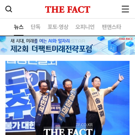
뉴스
단독
포토·영상
오피니언
팬앤스타