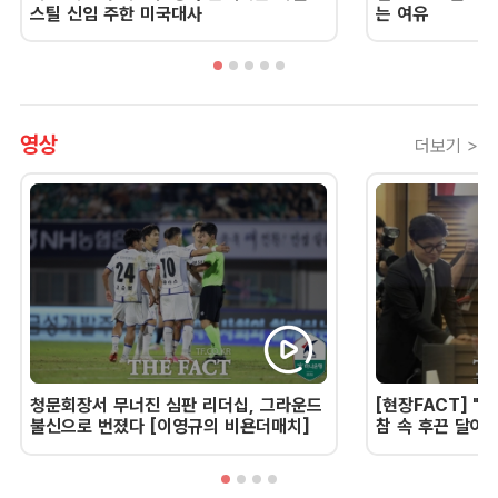
스틸 신임 주한 미국대사
는 여유
영상
더보기 >
청문회장서 무너진 심판 리더십, 그라운드
[현장FACT] "한
불신으로 번졌다 [이영규의 비욘더매치]
참 속 후끈 달아