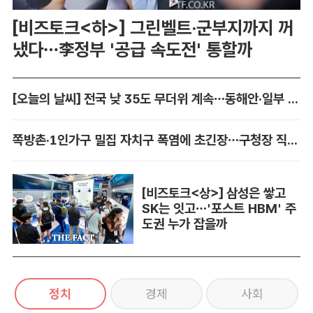
[비즈토크<하>] 그린벨트·군부지까지 꺼
냈다…李정부 '공급 속도전' 통할까
[오늘의 날씨] 전국 낮 35도 무더위 계속…동해안·일부 지역 비
쪽방촌·1인가구 밀집 자치구 폭염에 초긴장…구청장 직접 챙긴다
[비즈토크<상>] 삼성은 쌓고
SK는 잇고…'포스트 HBM' 주
도권 누가 잡을까
정치
경제
사회