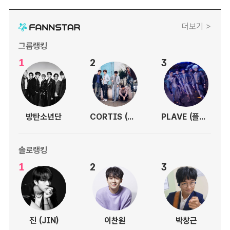
더보기 >
그룹랭킹
1
2
3
방탄소년단
CORTIS (코르티스)
PLAVE (플레이브)
솔로랭킹
1
2
3
진 (JIN)
이찬원
박창근