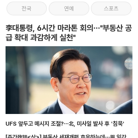
전국
연예
스포츠
李대통령, 6시간 마라톤 회의…"부동산 공
급 확대 과감하게 실천"
UFS 앞두고 메시지 조절?…北, 미사일 발사 후 '침묵'
[주간政談<상>] 부동산 세재개편 호응하는데…與 일각의 속내