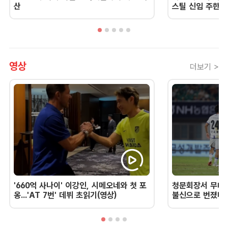
산
스틸 신임 주한 
영상
더보기 >
'660억 사나이' 이강인, 시메오네와 첫 포
청문회장서 무너진
옹...'AT 7번' 데뷔 초읽기(영상)
불신으로 번졌다 