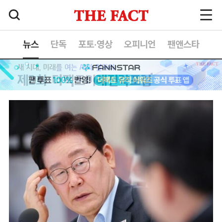
뉴스
단독
포토·영상
오피니언
팬앤스타