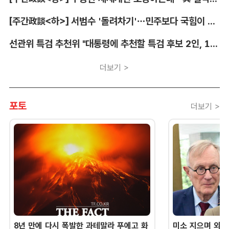
[주간政談<하>] 서범수 '돌려차기'…민주보다 국힘이 더 발끈
선관위 특검 추천위 "대통령에 추천할 특검 후보 2인, 14일 확정"
더보기 >
포토
더보기 >
8년 만에 다시 폭발한 과테말라 푸에고 화
미소 지으며 외교