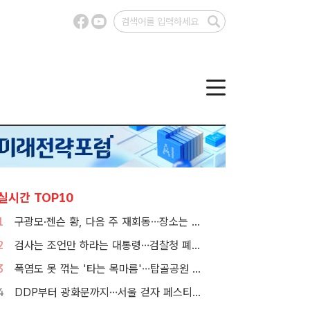
실시간 TOP10
1
구광모·젠슨 황, 다음 주 재회동…장소는 실리콘밸리
2
검사는 조언만 하라는 대통령…검찰청 폐지 앞둔 합수본 '딜레마'
3
폭염도 못 꺾는 '타는 목마름'…탑골공원 아리수 냉장고 가보니
4
DDP부터 광화문까지…서울 걷자 페스티벌 참가자 5000명 모집