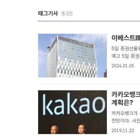
태그기사
총2건
이베스트證
5일 증권선물위
예고 5일 증권선물위원회는 사모펀드 운용사 글로벌앤어소시에이츠가 운영
하던 이베스트
2024.01.05
다. /이베스트
그룹 계열사..
카카오뱅크
계획은?
카카오뱅크가 
전망이다. 사
DB카뱅 "내년 청
2019.11.22
기자] 한국카