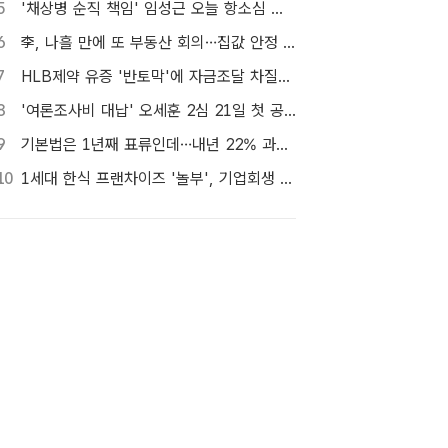
5
'채상병 순직 책임' 임성근 오늘 항소심 선고…1심 징역 3년
6
李, 나흘 만에 또 부동산 회의…집값 안정 승부처 '공급' 점검
7
HLB제약 유증 '반토막'에 자금조달 차질…R&D 줄이고 채무상환금 제외
8
'여론조사비 대납' 오세훈 2심 21일 첫 공판…1심 당선무효형
9
기본법은 1년째 표류인데…내년 22% 과세 강행, 가상자산 투자자 반발 확산
10
1세대 한식 프랜차이즈 '놀부', 기업회생 신청…11일 대표자 심문