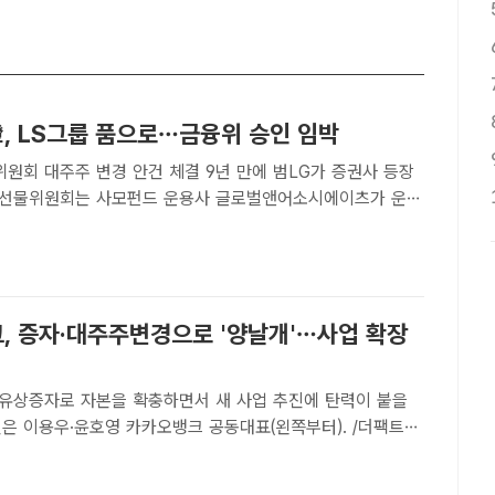
, LS그룹 품으로…금융위 승인 임박
원회 대주주 변경 안건 체결 9년 만에 범LG가 증권사 등장
투자증권의 대주주를 LS네트웍스로 변경하는 안건을 의결했
투자증권 제공[더팩트 | 이한림 기자] 이베스트투자증권이 LS
, 증자·대주주변경으로 '양날개'…사업 확장
유상증자로 자본을 확충하면서 새 사업 추진에 탄력이 붙을
진은 이용우·윤호영 카카오뱅크 공동대표(왼쪽부터). /더팩트
년전월세대출 등 신규 사업 선보일 것" [더팩트｜이지선
카오은행(이하 카카오뱅크)이 유상증자에 성공하면서 자본금