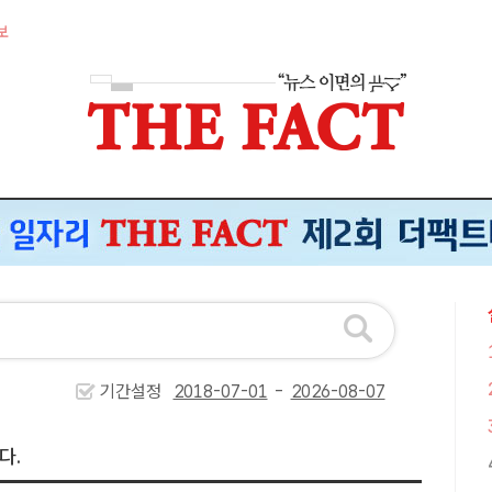
보
기간설정
-
다.