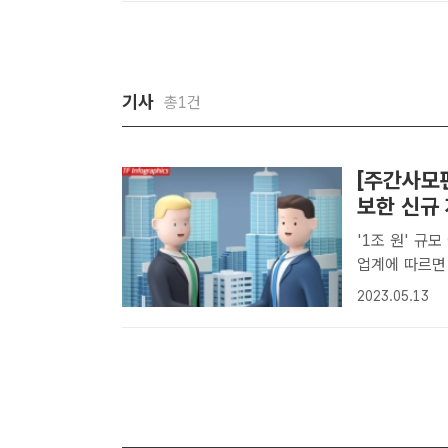
5000..
기사
총1건
[주간사모펀
보한 신규
'1조 원' 규모 에
업계에 따르면
청 등으로 구
2023.05.13
진행 중인 가운