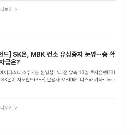
더보기 >
드] SK온, MBK 컨소 유상증자 눈앞…총 확
 자금은?
어퍼스트 소수지분 본입찰, 4파전 압축 13일 투자은행(IB)
 SK온이 사모펀드(PEF) 운용사 MBK파트너스와 카타르투자
성된 컨소시엄으로부터 최대 1조5000억 원 규모 투자유치를
데 이르면 이달 투자가 완료될 것으로 보인다. /더팩트 ..
더보기 >