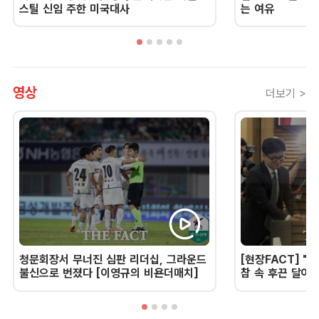
스틸 신임 주한 미국대사
는 여유
영상
더보기 >
청문회장서 무너진 심판 리더십, 그라운드
[현장FACT] "한
불신으로 번졌다 [이영규의 비욘더매치]
참 속 후끈 달아