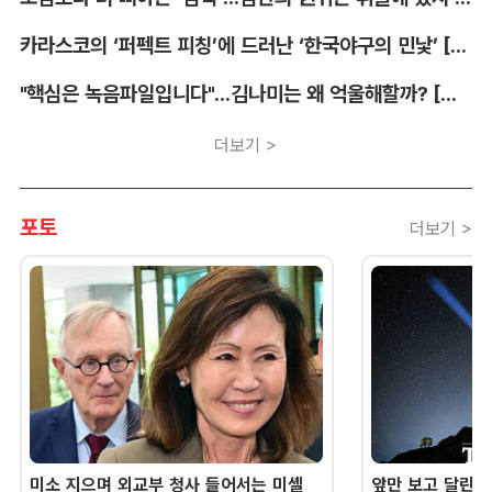
카라스코의 ‘퍼펙트 피칭’에 드러난 ‘한국야구의 민낯’ [김대호의 야구생각]
"핵심은 녹음파일입니다"...김나미는 왜 억울해할까? [유병철의 스포츠 렉시오]
더보기 >
포토
더보기 >
미소 지으며 외교부 청사 들어서는 미셸
앞만 보고 달린