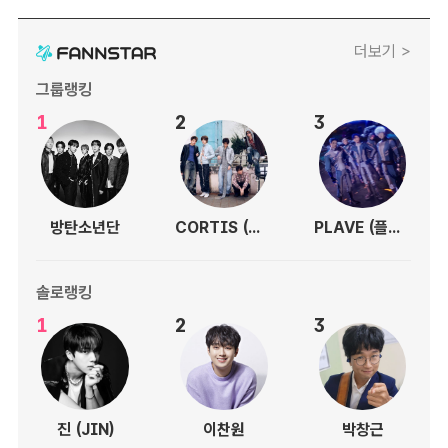
더보기 >
그룹랭킹
1
2
3
방탄소년단
CORTIS (코르티스)
PLAVE (플레이브)
솔로랭킹
1
2
3
진 (JIN)
이찬원
박창근