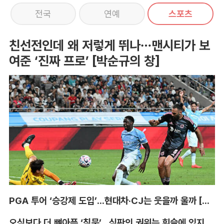
전국
연예
스포츠
친선전인데 왜 저렇게 뛰나…맨시티가 보
여준 ‘진짜 프로’ [박순규의 창]
PGA 투어 ‘승강제 도입’...현대차·CJ는 웃을까 울까 [박호윤의 IN&OUT]
오심보다 더 뼈아픈 ‘침묵’...심판의 권위는 휘슬에 있지 않다 [박순규의 창]