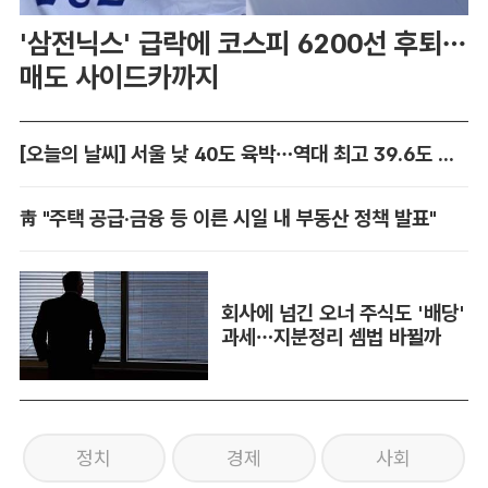
'삼전닉스' 급락에 코스피 6200선 후퇴…
매도 사이드카까지
[오늘의 날씨] 서울 낮 40도 육박…역대 최고 39.6도 위협
靑 "주택 공급·금융 등 이른 시일 내 부동산 정책 발표"
회사에 넘긴 오너 주식도 '배당'
과세…지분정리 셈법 바뀔까
정치
경제
사회