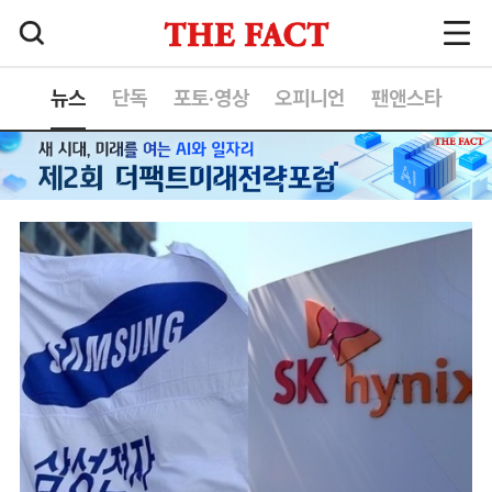
뉴스
단독
포토·영상
오피니언
팬앤스타