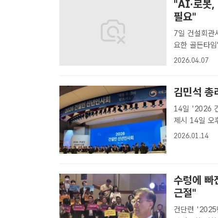
"AI·로봇
필요"
7일 건설회관서
요한 골든타임" 최석인 한국건설산업연구원 기획·경영본부장이 7
'건설 재탄생 
2026.04.07
해야 한다"고 
김민석 총리
14일 '202
제시 14일 오후 서울 강남구 논현동 건설회관에서'2026 건설인 신년인사
회'가 개최됐다
2026.01.14
건설의 새로운 
수렁에 빠
근절"
건단련 '202