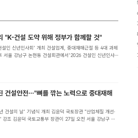
 "K-건설 도약 위해 정부가 함께할 것"
6 건설인 신년인사회' 개최 건설업계, 중대재해근절 등 4대 과제
. /공미나 기자[더팩트 | 공미나 기자] 김민석 국무총리가 "K-
도약을 위해서 정부는 여러분과 함께 하겠다"고 밝..
진 건설안전…"뼈를 깎는 노력으로 중대재해
5년 건설의 날' 기념식 개최 김윤덕 국토장관 "산업체질 개선·
일 오전 서울 강남구 건
 '2025 건설의 날' 기념식에 참석했다. /이중삼 기자[더팩
] 한국경제 버팀목 건설산업이 흔들리고 있다. 경기..