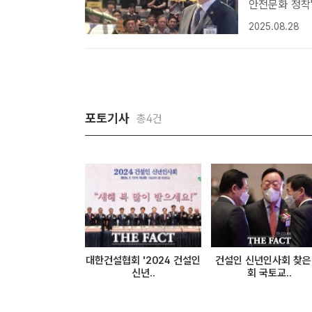
안전문화 정착" 강조 김윤덕 국토교통부 장관이 27
설회관에서 열린
2025.08.28
트｜이중삼 기자
포토기사
총4건
대한건설협회 '2024 건설인
건설인 신년인사회 찾은
신년..
회 국토교..