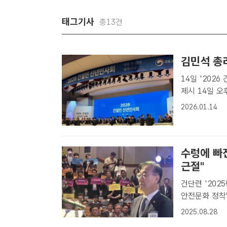
태그기사
총13건
김민석 총리
14일 '202
제시 14일 오후 서울 강남구 논현동 건설회관에서'2026 건설인 신년인사
회'가 개최됐다
2026.01.14
건설의 새로운 
수렁에 빠
근절"
건단련 '202
안전문화 정착" 강조 김윤덕 국토교통부 장관이 27
설회관에서 열린
2025.08.28
트｜이중삼 기자