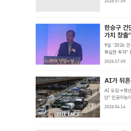
2026.07.09
환을 선언하는 
한승구 건
가치 창출"
9일 '2026
확실한 투자" 한승구 대한건설단체총연합회 회장은 9일 건설협회에서 열린
2026 건설의
2026.07.09
말했다. /이중
AI가 뒤
AI 도입→생산
단" 인공지능이 건설산업의 판을 바꾸고 있다. 업계는 지금이 건설업 구조를
바꿀 수 있는 
2026.04.14
공지능(AI)이