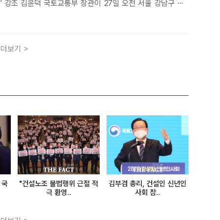
일 오전 서울 강남구 건
 '2025 건설의 날' 기념식에 참석했다. /이중삼 기자[더팩
] 한국경제 버팀목 건설산업이 흔들리고 있다. 경기..
더보기 >
 국
"건설노조 불법행위 근절 적
김부겸 총리, 건설인 신년인
극 환영..
사회 참..