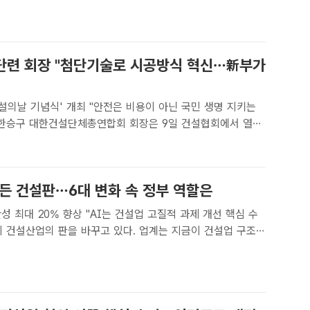
자리다. /이중삼 기자[더팩트｜이중삼 기자] 건설산..
단련 회장 "첨단기술로 시공방식 혁신…新부가
 건설의날 기념식' 개최 "안전은 비용이 아닌 국민 생명 지키는
날 기념식'에서 '"첨단기술로 시공방식 혁신을 이뤄야 한다"고
삼 기자[더팩트｜이중삼 기자] 한승구 대한건설단체총연..
흔든 건설판…6대 변화 속 정부 역할은
성 최대 20% 향상 "AI는 건설업 고질적 과제 개선 핵심 수
골든타임이라고 보고 있다. /뉴시스[더팩트｜이중삼 기자] 인
 건설산업의 판을 갈아엎고 있다. 보조 기술에 머물..