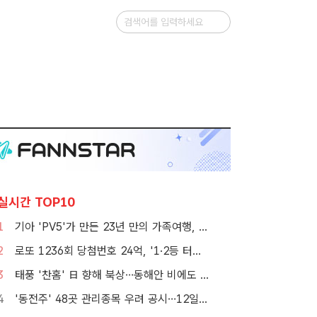
실시간 TOP10
1
기아 'PV5'가 만든 23년 만의 가족여행, 1000만뷰 달성
2
로또 1236회 당첨번호 24억, '1·2등 터졌지만 그게 또 없네'
3
태풍 '찬홈' 日 향해 북상…동해안 비에도 서쪽 폭염 계속
4
'동전주' 48곳 관리종목 우려 공시…12일부터 본격 '퇴출'