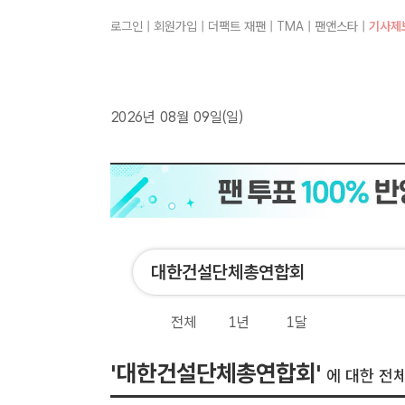
로그인
|
회원가입
|
더팩트 재팬
|
TMA
|
팬앤스타
|
기사제
2026년 08월 09일(일)
전체
1년
1달
'대한건설단체총연합회'
에 대한 전체