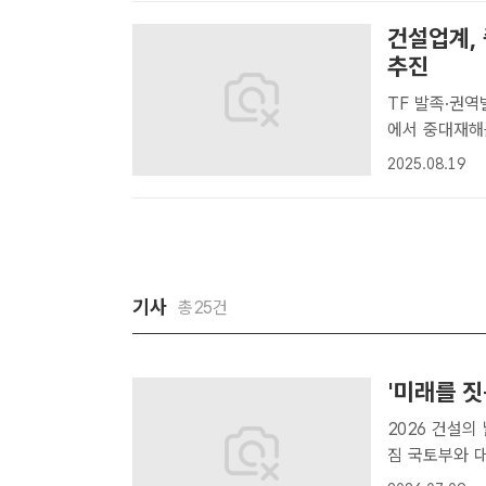
건설업계,
추진
TF 발족·권역별 특별교
에서 중대재해
다. /대한건
2025.08.19
건설현장에서 
동에 나섰다고 
기사
총25건
'미래를 짓
2026 건설의 날 기념식 개최 건설
짐 국토부와 대한건설단체총연합회는 9일 오후 서울 강남구 건설회관에서
'2026 건설