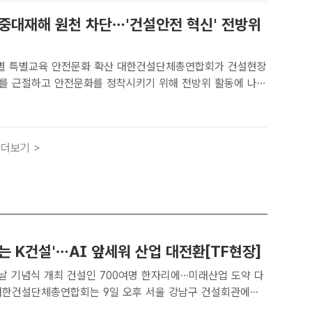
 중대재해 원천 차단…'건설안전 혁신' 전방위
육 안전문화 확산 대한건설단체총연합회가 건설현장
를 근절하고 안전문화를 정착시키기 위해 전방위 활동에 나섰
설단체총연합회[더팩트｜이중삼 기자] 대한건설단체총연합회는
중대재해를 근절하고 안전문화를 정착시키기 위해 전방위 활
..
더보기 >
는 K건설'…AI 앞세워 산업 대전환[TF현장]
인 700여명 한자리에…미래산업 도약 다
의 날' 기념식을 열었다. 건설산업의 재도약과 AI 중심 산업 전