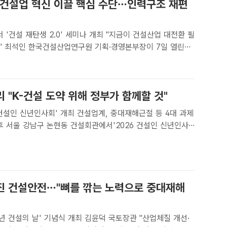
, 건설업 혁신 이끌 핵심 수단…인력구조 재편
 '건설 재탄생 2.0' 세미나 개최 "지금이 건설산업 대전환 필
일 열린
2.0' 세미나에서 "건설업계에서 AI와 로봇을 적극적으로 도입
말했다. /한국건설산업연구원[더팩트 | 공미나 기자] A..
 "K-건설 도약 위해 정부가 함께할 것"
6 건설인 신년인사회' 개최 건설업계, 중대재해근절 등 4대 과제
. /공미나 기자[더팩트 | 공미나 기자] 김민석 국무총리가 "K-
도약을 위해서 정부는 여러분과 함께 하겠다"고 밝..
진 건설안전…"뼈를 깎는 노력으로 중대재해
5년 건설의 날' 기념식 개최 김윤덕 국토장관 "산업체질 개선·