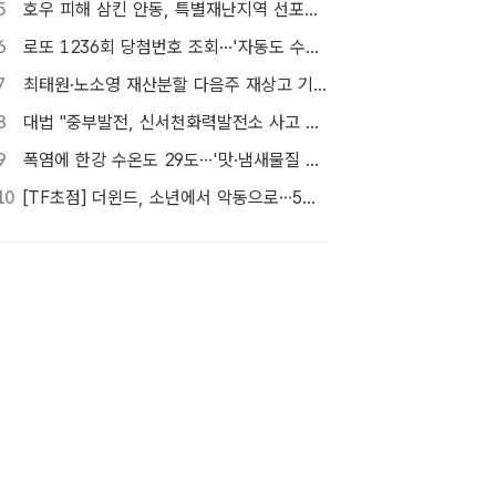
5
호우 피해 삼킨 안동, 특별재난지역 선포…'일상 회복' 총력전
6
로또 1236회 당첨번호 조회···'자동도 수동도 5명씩 같네'
7
최태원·노소영 재산분할 다음주 재상고 기한…향방 주목
8
대법 "중부발전, 신서천화력발전소 사고 형사책임 없어"
9
폭염에 한강 수온도 29도…'맛·냄새물질 경보제' 도입
10
[TF초점] 더윈드, 소년에서 악동으로…5세대로 이어진 지코·박경