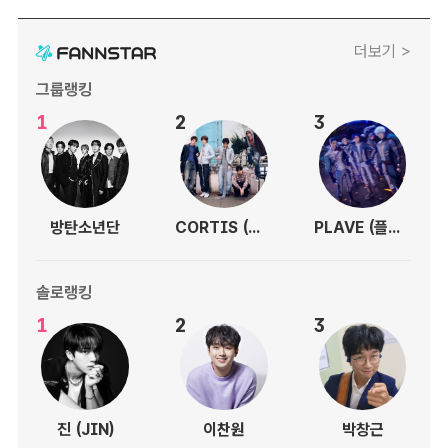
더보기 >
그룹랭킹
1
2
3
방탄소년단
CORTIS (코르티스)
PLAVE (플레이브)
솔로랭킹
1
2
3
진 (JIN)
이찬원
박창근