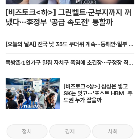
[비즈토크<하>] 그린벨트·군부지까지 꺼
냈다…李정부 '공급 속도전' 통할까
[오늘의 날씨] 전국 낮 35도 무더위 계속…동해안·일부 지역 비
쪽방촌·1인가구 밀집 자치구 폭염에 초긴장…구청장 직접 챙긴다
[비즈토크<상>] 삼성은 쌓고
SK는 잇고…'포스트 HBM' 주
도권 누가 잡을까
정치
경제
사회