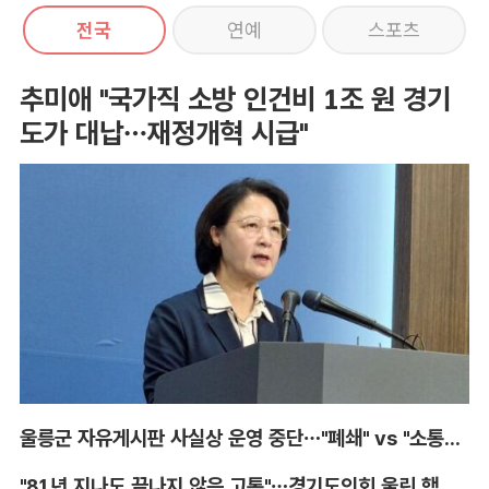
전국
연예
스포츠
추미애 "국가직 소방 인건비 1조 원 경기
도가 대납…재정개혁 시급"
울릉군 자유게시판 사실상 운영 중단…"폐쇄" vs "소통창구 지켜야"
"81년 지나도 끝나지 않은 고통"…경기도의회 울린 핵 피해자의 증언