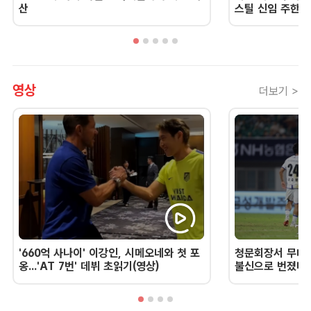
산
스틸 신임 주한 
영상
더보기 >
'660억 사나이' 이강인, 시메오네와 첫 포
청문회장서 무너진
옹...'AT 7번' 데뷔 초읽기(영상)
불신으로 번졌다 