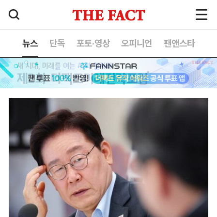
뉴스
단독
포토·영상
오피니언
팬앤스타