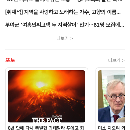
[취재석] 지역을 사랑하고 노래하는 가수, 고향의 이름을 남긴다
부여군 '여흥민씨고택 두 지역살이' 인기…81명 모집에 712명 몰려
더보기 >
포토
더보기 >
8년 만에 다시 폭발한 과테말라 푸에고 화
미소 지으며 외교