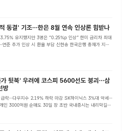
자] 미국 뉴욕증시 3대 지수가 3..
적 동결' 기조…한은 8월 연속 인상론 힘받나
~3.75% 유지했지만 3명은 “0.25%p 인상” 한미 금리차 최대
추가 인상 시 환율 부담 신현송 한국은행 총재가 지난
서울 중구 한국은행에서 금융통화위원회 본회의를 주재하고 있
단[더팩트 | 김태환 기자] 미국 연방준..
물가 뒷북' 우려에 코스피 5600선도 붕괴…삼
선방
 급락…다우지수 2.19% 하락 마감 SK하이닉스 3%대 약세…
원 순매도 30일 장 초반 국내증시는 내리막길을
더팩트 DB[더팩트｜윤정원 기자] 미국 연방준비제도(Fed·연준)
 우려로 뉴욕증시가 급락하면서 코스피도 장..