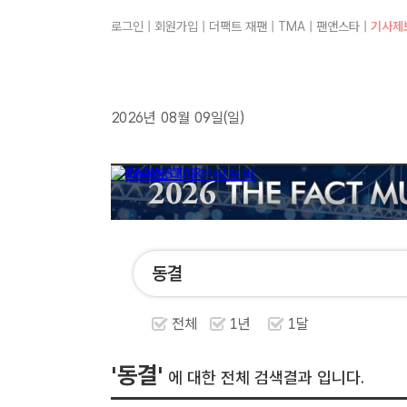
로그인
|
회원가입
|
더팩트 재팬
|
TMA
|
팬앤스타
|
기사제
2026년 08월 09일(일)
전체
1년
1달
'동결'
에 대한 전체 검색결과 입니다.