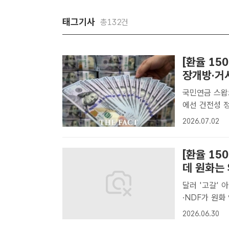
태그기사
총132건
[환율 15
장개방·거시
국민연금 스왑
에선 건전성 정책도 '병행' 원·달러 환율
데, 고환율을
2026.07.02
대한 별도의 처
[환율 15
데 원화는
달러 '고갈' 
·NDF가 원화 약세 '증폭' 지난 6월 1
링룸 전광판에 
2026.06.30
환율은 지난 5