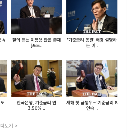
 4
질의 듣는 이창용 한은 총재
'기준금리 동결' 배경 설명하
[포토..
는 이..
 또
한국은행, 기준금리 연
새해 첫 금통위…'기준금리 8
3.50% ..
연속 ..
더보기 >