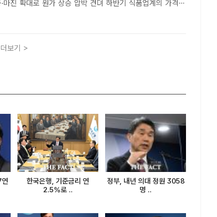
 확대로 원가 상승 압박 견뎌 하반기 식품업계의 가격
에서 삼양식품과 오리온이 동결 기조를 유지하고 있다. 1분기
 비중 82%를 기록한 삼양식품은 국내 가격 인상 대신 ..
더보기 >
7연
한국은행, 기준금리 연
정부, 내년 의대 정원 3058
2.5%로 ..
명 ..