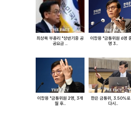
최상목 부총리 "상반기중 공
이창용 "금통위원 6명 중
공요금 ..
명 3..
이창용 "금통위원 2명, 3개
한은 금통위, 3.50%로
월 후..
다시..