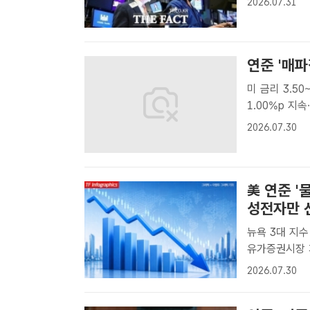
2026.07.31
팩트ㅣ박지웅 기
연준 '매파
미 금리 3.50
1.00%p 지속…연준 
16일 오전 
2026.07.30
다. /공동취재
美 연준 '
성전자만 
뉴욕 3대 지수
유가증권시장 개인 3000억
걷고 있따. /
2026.07.30
의 물가 대응