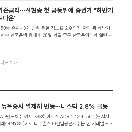
 기준금리…신현송 첫 금통위에 증권가 "하반기
트다운"
.50% 유지…8회 연속 동결 점도표·소수의견 확인 뒤 하반기
본회의에 참석해 의사봉을 두드리고 있다. /사진공동취재단
원 기자] 신현송 한국은행 총재의 첫 금융통화위원회는 기준..
더보기 >
에 뉴욕증시 일제히 반등…나스닥 2.8% 급등
I·반도체주 강세…SK하이닉스 ADR 17%↑ 30일(현지시
거래소(NYSE)에서 다우존스30산업평균지수는 전 거래일보다
(1.19%) 오른 5만2208.06에 거래를 마쳤다. /AP.뉴시스[더