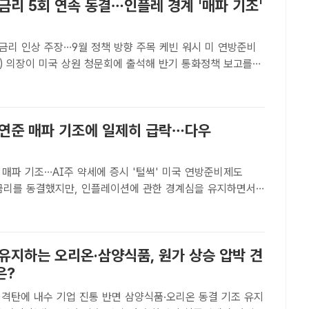
금리 5회 연속 동결…인플레 경계 '매파 기조'
인상 주장…9월 정책 방향 주목 케빈 워시 미 연방준비
준) 의장이 미국 상원 청문회에 출석해 반기 통화정책 보고를
AP.뉴시스[더팩트ㅣ김정산 기자] 미국 연방준비제도(Fed·연준)
유지했다. 시장에선 통화정책 방향을 둘러싼 내..
 연준 매파 기조에 일제히 급락…다우
 기조…AI주 약세에 증시 '털썩' 미국 연방준비제도
기준금리를 동결했지만, 인플레이션에 관한 경계심을 유지하면서
히 하락했다. /AP.뉴시스[더팩트ㅣ김정산 기자] 미국 연방
d)가 기준금리를 동결했지만, 인플레이션에 관한 경계심을 유
 유지하는 오리온·삼양식품, 원가 상승 압박 견
은?
직격탄에 내수 기업 진통 반면 삼양식품·오리온 동결 기조 유지