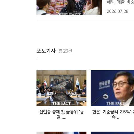
해외 매출 비중·마진
인상 러시 속
2026.07.28
기준 해외 매출
포토기사
총20건
신현송 총재 첫 금통위 '동
한은 '기준금리 2.5%' 
결'....
속 ..