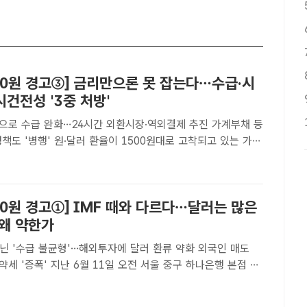
00원 경고③] 금리만으론 못 잡는다…수급·시
건전성 '3중 처방'
으로 수급 완화…24시간 외환시장·역외결제 추진 가계부채 등
이 1500원대로 고착되고 있는 가운
 잡으려면 기준금리 인상 외에도 외한수급과 시장구조 문제에
방이 필요하다는 지적이 나온다. /더팩트 DB원·달러 ..
00원 경고①] IMF 때와 다르다…달러는 많은
 왜 약한가
아닌 '수급 불균형'…해외투자에 달러 환류 약화 외국인 매도
1일 오전 서울 중구 하나은행 본점 딜
원·달러 환율과 코스피, 코스닥이 표시돼 있는 모습 원·달러
월 15일부터 지금까지 30거래일 연속 150..