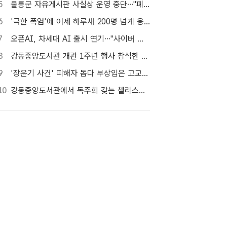
5
울릉군 자유게시판 사실상 운영 중단…"폐쇄" vs "소통창구 지켜야"
6
'극한 폭염'에 어제 하루새 200명 넘게 응급실행…3명 사망
7
오픈AI, 차세대 AI 출시 연기…"사이버 공격 등 보안 위험"
8
강동중앙도서관 개관 1주년 행사 참석한 이수희 강동구청장 [포토]
9
'장윤기 사건' 피해자 돕다 부상입은 고교생 의상자 인정
10
강동중앙도서관에서 독주회 갖는 첼리스트 김규식 [포토]