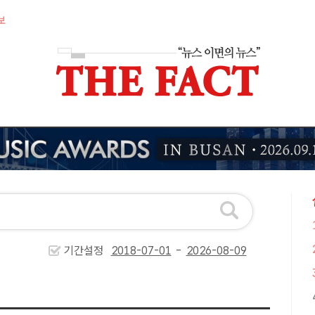
보
기간설정
-