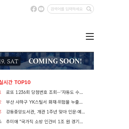
실시간 TOP10
1
로또 1236회 당첨번호 조회···'자동도 수동도 5명씩 같네'
2
부산 사하구 YK스틸서 화재·위험물 누출…소방 대응 1단계 발령
3
강동중앙도서관, 개관 1주년 맞아 인문·예술 행사 마련 [TF사진관]
4
추미애 "국가직 소방 인건비 1조 원 경기도가 대납…재정개혁 시급"