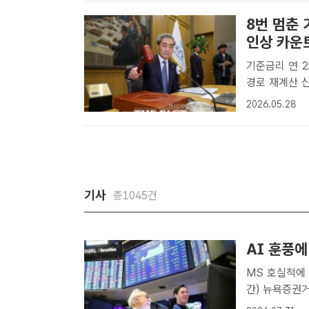
8번 멈춘
인상 카운
기준금리 연 2
경로 재계산 신현송 한국은행 총재가 28일 서울 중구 한국은행에서 열린 금
융통화위원회 
2026.05.28
[더팩트｜윤정
기사
총1045건
AI 훈풍
MS 호실적에 A
간) 뉴욕증권
613.92포인트