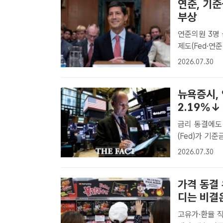
연준, 기준
부상
연준의원 3명 금리 
제도(Fed·연
하고 있다. /
2026.07.30
가 기준금리를 
뉴욕증시,
2.19%↓
금리 동결에도 매파
(Fed)가 
뉴욕증시가 일제
2026.07.30
준비제도(Fe
지..
가격 동결
디는 비결
고유가·환율 