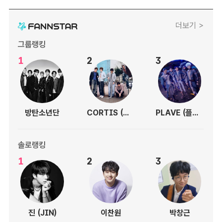
더보기 >
그룹랭킹
1
2
3
방탄소년단
CORTIS (코르티스)
PLAVE (플레이브)
솔로랭킹
1
2
3
진 (JIN)
이찬원
박창근