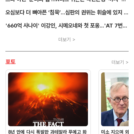
오심보다 더 뼈아픈 ‘침묵’...심판의 권위는 휘슬에 있지 않다 [박순규의 창]
'660억 사나이' 이강인, 시메오네와 첫 포옹...'AT 7번' 데뷔 초읽기
더보기 >
포토
더보기 >
8년 만에 다시 폭발한 과테말라 푸에고 화
미소 지으며 외교