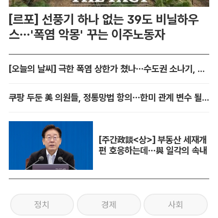
[르포] 선풍기 하나 없는 39도 비닐하우
스…'폭염 악몽' 꾸는 이주노동자
[오늘의 날씨] 극한 폭염 상한가 쳤나…수도권 소나기, 동해안에 폭우
쿠팡 두둔 美 의원들, 정통망법 항의…한미 관계 변수 될까
[주간政談<상>] 부동산 세재개
편 호응하는데…與 일각의 속내
정치
경제
사회