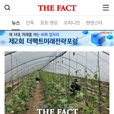
뉴스
단독
포토·영상
오피니언
팬앤스타