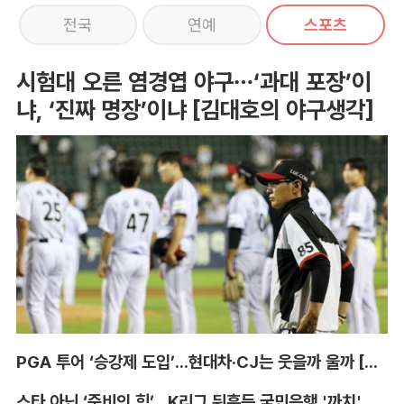
전국
연예
스포츠
시험대 오른 염경엽 야구…‘과대 포장’이
냐, ‘진짜 명장’이냐 [김대호의 야구생각]
PGA 투어 ‘승강제 도입’...현대차·CJ는 웃을까 울까 [박호윤의 IN&OUT]
스타 아닌 ‘준비의 힘’...K리그 뒤흔든 국민은행 '까치' 사단 [이영규의 비욘더매치]