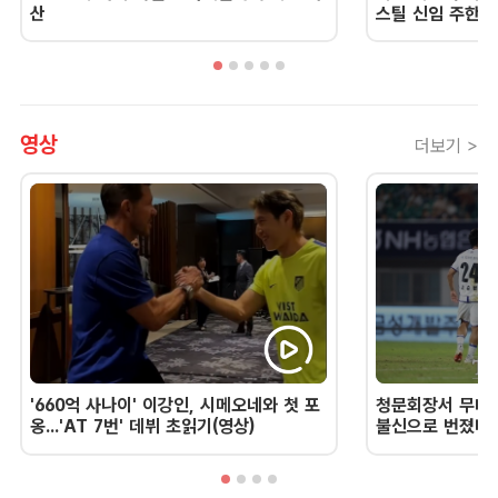
산
스틸 신임 주한 
영상
더보기 >
'660억 사나이' 이강인, 시메오네와 첫 포
청문회장서 무너진
옹...'AT 7번' 데뷔 초읽기(영상)
불신으로 번졌다 