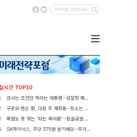
실시간 TOP10
1
검사는 조언만 하라는 대통령…검찰청 폐지 앞둔 합수본 '딜레마'
2
구광모·젠슨 황, 다음 주 재회동…장소는 실리콘밸리
3
폭염도 못 꺾는 '타는 목마름'…탑골공원 아리수 냉장고 가보니
4
SK하이닉스, 주당 375원 분기배당…추가 주주환원 예고