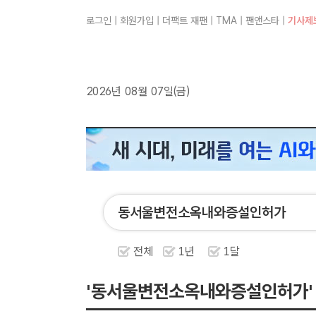
로그인
|
회원가입
|
더팩트 재팬
|
TMA
|
팬앤스타
|
기사제
2026년 08월 07일(금)
전체
1년
1달
'동서울변전소옥내와증설인허가'