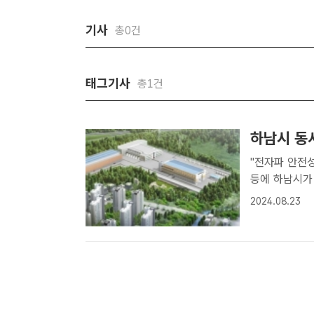
기사
총0건
태그기사
총1건
하남시 동
"전자파 안전성 이
등에 하남시가
법적 대응 의
2024.08.23
박병립 기자]
..