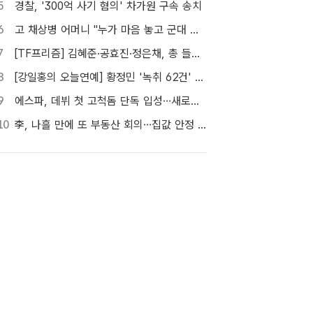
5
경찰, '300억 사기 혐의' 차가원 구속 송치
6
고 채상병 어머니 "누가 마음 놓고 군대 보내겠나"…임성근 징역 3년에 분통
7
[TF프리즘] 김혜준·공효진·정은채, 총 들고 액션 한판
8
[강일홍의 오늘연예] 황정민 '녹취 62건' 속 의문, "왜 이렇게까지"
9
에스파, 데뷔 첫 고척돔 단독 입성…새로운 세계 열린다
10
李, 나흘 만에 또 부동산 회의…집값 안정 승부처 '공급' 점검