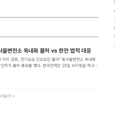
서울변전소 옥내화 불허 vs 한전 법적 대응
미 검증, 전기요금 인상요인 줄어" 동서울변전소 옥내화
 인허가 불허 통보를 했다. 한국전력은 23일 브리핑을 하고
사를 밝혔다. 동서울변전소 조감도. /한국전력[더팩트ㅣ세종=
 동서울변전소 옥내화·증설 사업 관련 경기도 하남시의 인허가
더보기 >