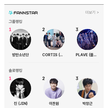
더보기 >
그룹랭킹
1
2
3
방탄소년단
CORTIS (코르티스)
PLAVE (플레이브)
솔로랭킹
1
2
3
진 (JIN)
이찬원
박창근