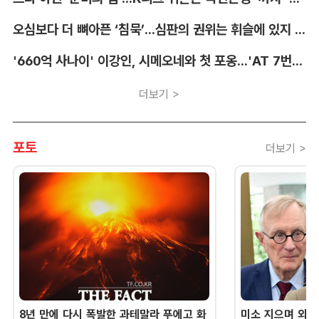
오심보다 더 뼈아픈 ‘침묵’...심판의 권위는 휘슬에 있지 않다 [박순규의 창]
'660억 사나이' 이강인, 시메오네와 첫 포옹...'AT 7번' 데뷔 초읽기
더보기 >
포토
더보기 >
8년 만에 다시 폭발한 과테말라 푸에고 화
미소 지으며 외교