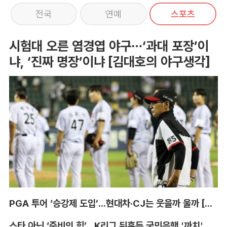
전국
연예
스포츠
시험대 오른 염경엽 야구…‘과대 포장’이
냐, ‘진짜 명장’이냐 [김대호의 야구생각]
PGA 투어 ‘승강제 도입’...현대차·CJ는 웃을까 울까 [박호윤의 IN&OUT]
스타 아닌 ‘준비의 힘’...K리그 뒤흔든 국민은행 '까치' 사단 [이영규의 비욘더매치]