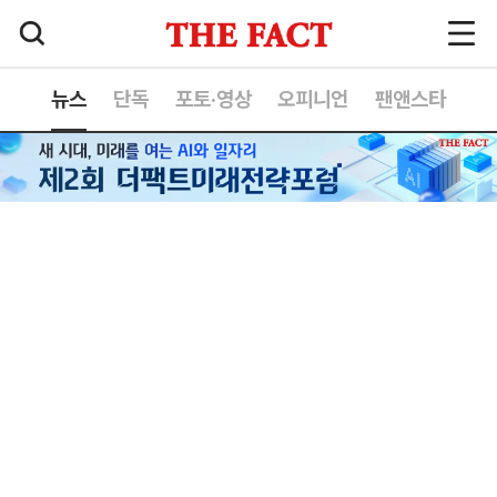
뉴스
단독
포토·영상
오피니언
팬앤스타