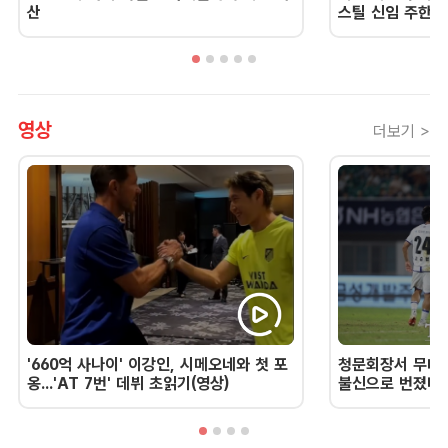
산
스틸 신임 주한 
영상
더보기 >
'660억 사나이' 이강인, 시메오네와 첫 포
청문회장서 무너진
옹...'AT 7번' 데뷔 초읽기(영상)
불신으로 번졌다 