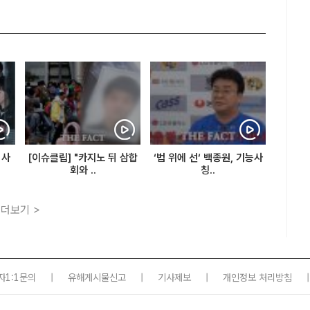
 사
[이슈클립] "카지노 뒤 삼합
‘법 위에 선‘ 백종원, 기능사
회와 ..
칭..
더보기 >
자1:1문의
|
유해게시물신고
|
기사제보
|
개인정보 처리방침
|