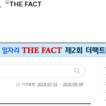
보
기간설정
-