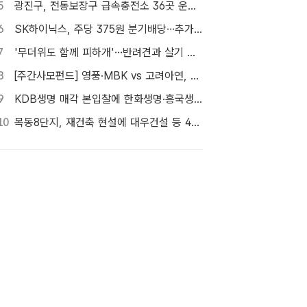
5
광진구, 전동보장구 급속충전소 36곳 운영…수리비도 지원
6
SK하이닉스, 주당 375원 분기배당…추가 주주환원 예고
7
'무더위도 함께 피하개'…반려견과 살기 좋은 자치구는 어디
8
[주간사모펀드] 영풍·MBK vs 고려아연, 美 제련소 이름 두고 고발전
9
KDB생명 매각 본입찰에 한화생명·흥국생명·한투금융 등 3개사 참여
10
목동8단지, 재건축 현설에 대우건설 등 4곳…경쟁 입찰 성사될까