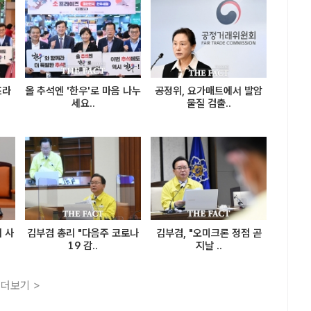
프라
올 추석엔 '한우'로 마음 나누
공정위, 요가매트에서 발암
세요..
물질 검출..
 사
김부겸 총리 "다음주 코로나
김부겸, "오미크론 정점 곧
19 감..
지날 ..
더보기 >