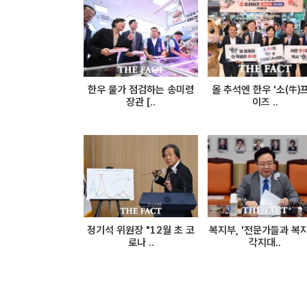
한우 물가 점검하는 송미령
올 추석엔 한우 '소(牛)
장관 [..
이즈 ..
정기석 위원장 "12월 초 코
복지부, '전문가들과 복지
로나 ..
각지대..