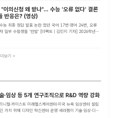
 "이의신청 왜 받나"... 수능 '오류 없다' 결론
 반응은? (영상)
 수능 최종 정답 발표 논란 컸던 국어 17번·영어 24번, 오류
들 '반발' [더팩트｜김민지 기자] 2026학년도
험(수능)에서 제기된 이의신청을 검토한 결과 정답을 바꿀
었다는 결론을 내리자, 수험생들의 반발이 적지 않다..
더보기 >
술·임상 등 5개 연구조직으로 R&D 역량 강화
리니컬·카이스트 미래헬스케어센터·미국 뉴욕 임상센터 설립
 위해 디자인 혁신센터 운영 세라젬이 기술·임상·디자
연구조직을 중심으로 R&D 역량을 강화해 나가고 있다. /세라