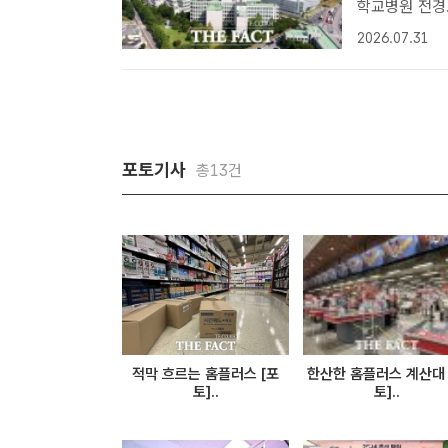
학교병원 전경
건강보험심사평
2026.07.31
급을 획득했다고
작 ..
포토기사
총13건
적막 흐르는 홈플러스 [포
한산한 홈플러스 계산대 
토]..
토]..