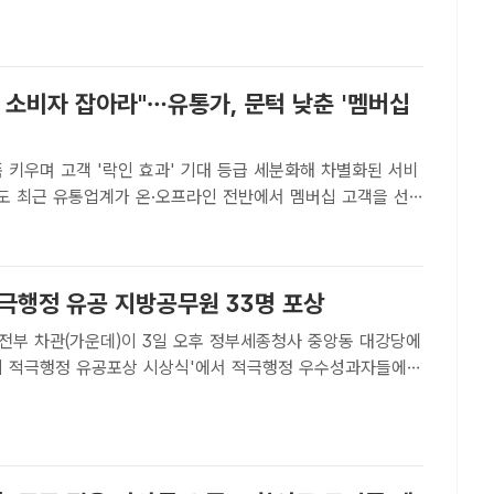
문 기자] 헬스케어 전문기업 세라젬이 기술·임..
 소비자 잡아라"…유통가, 문턱 낮춘 '멤버십
 키우며 고객 '락인 효과' 기대 등급 세분화해 차별화된 서비
 고객을 선
유치전을 치열하게 펼치고 있다. 내수 침체가 장기화하면서 기
 기조를 타개하기 위해 멤버십 서비스를 강화하거나 타사 브
적극행정 유공 지방공무원 33명 포상
전부 차관(가운데)이 3일 오후 정부세종청사 중앙동 대강당에
6회 적극행정 유공포상 시상식'에서 적극행정 우수성과자들에게
 뒤 수상자들과 기념촬영을 하고 있다. /행정안전부[더팩트ㅣ
 행정안전부(장관 윤호중)가 공직사회 내 적극행정 문화를 확산