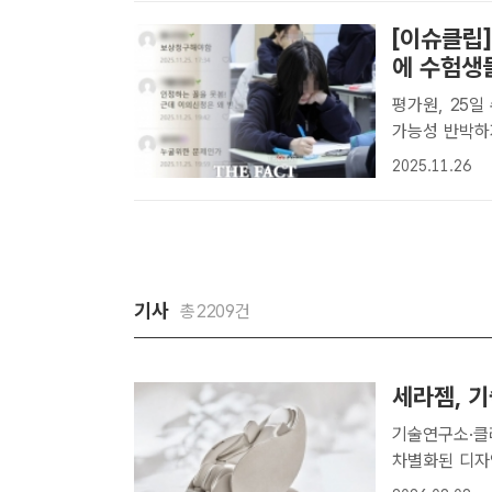
[이슈클립]
에 수험생들
평가원, 25일
가능성 반박하자 일부 수험생
대학수학능력시
2025.11.26
만한 오류는 없
기사
총2209건
세라젬, 기
기술연구소·클
차별화된 디자인 가치
인 등 5개의 