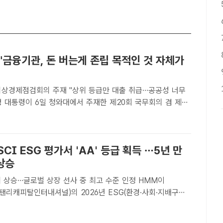
"금융기관, 돈 버는게 존립 목적인 것 자체가
비상경제점검회의 주재 "상위 등급만 대출 취급…공공성 너무
검회의에서 발언하고 있다. /뉴시스[더팩트ㅣ이헌일 기자] 이
 6일 금융기관을 향해 "돈 버는게 존립 목적이라 생각하는
SCI ESG 평가서 'AA' 등급 획득 …5년 만
상승
상승…글로벌 상장 선사 중 최고 수준 인정 HMM이
탠리캐피탈인터내셔널)의 2026년 ESG(환경·사회·지배구조)
' 등급을 획득했다. /HMM[더팩트 | 김태환 기자] HMM이
탠리캐피탈인터내셔널)의 2026년 ESG(환경·사회..