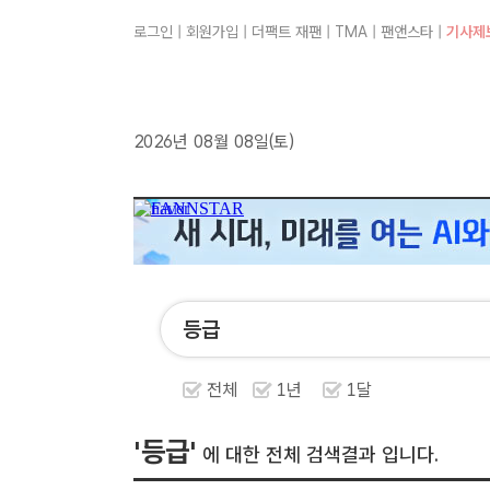
로그인
|
회원가입
|
더팩트 재팬
|
TMA
|
팬앤스타
|
기사제
2026년 08월 08일(토)
전체
1년
1달
'등급'
에 대한 전체 검색결과 입니다.