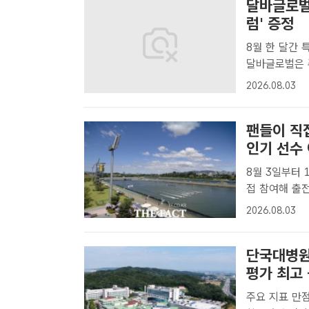
달바글로벌
럼' 증정
8월 한 달간 
달바글로벌은 
이트 트러플 
2026.08.03
3일 밝혔다. 
팬들이 직접
인기 선수 
8월 3일부터 1
접 참여해 출전
8월 26일부
2026.08.03
트 | 박순규
정..
단국대병원
평가 최고
주요 지표 만점