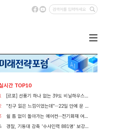
실시간 TOP10
1
[르포] 선풍기 하나 없는 39도 비닐하우스…이주노동자의 '악몽같은 폭염'
2
"친구 잃은 느낌이었는데"…22일 만에 문 연 홈플러스 가보니[TF현장]
3
쉴 틈 없이 돌아가는 에어컨…전기화재 여름철에 몰린다
4
경찰, 기동대 감축 '수사인력 881명' 보강…9월 초까지 상피제 시행