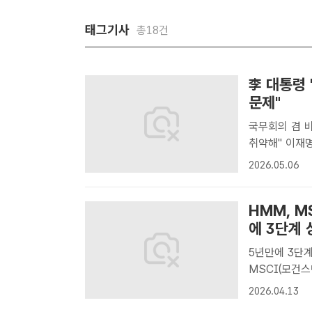
태그기사
총18건
李 대통령 
문제"
국무회의 겸 
취약해" 이재명 대통령이 6일 청와대에서 주재한 제20회 국무회의 겸 제7
차 비상경제점
2026.05.06
재명 대통령은
것..
HMM, M
에 3단계 
5년만에 3단계 
MSCI(모건스
평가에서 'AA
2026.04.13
MSCI(모건스