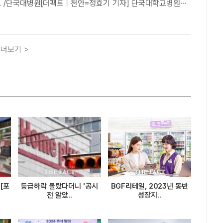
. /단국대병원[더팩트ㅣ천안=정효기 기자] 단국대학교병원은
가원(심평원)이 실시한 '급성기뇌졸중 적정성 평가'에서 1등
 31일 밝혔다.이번 결과로 단국대병원은 2006년 평가 시
더보기 >
[포
등급하락 몰랐다더니 '공시
BGF리테일, 2023년 동반
전 알았..
성장지..