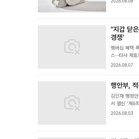
2026.08.08
젬[더팩트ㅣ장병
"지갑 닫은
경쟁'
멤버십 혜택 폭
스…타사 제휴도 최근 유통업계가 온·오프라인 전반에서 멤버십
점하기 위한 
2026.08.07
업들이 저성장
랜드와..
행안부, 
김민재 행정안
서 열린 '제
훈장을 전수한
2026.08.03
문화영 기자]
하고 주..