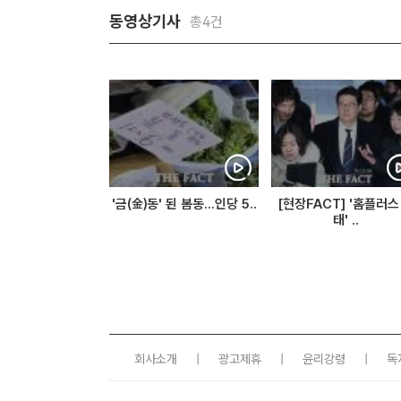
동영상기사
총4건
'금(金)동' 된 봄동...인당 5..
[현장FACT] '홈플러스
태' ..
회사소개
|
광고제휴
|
윤리강령
|
독